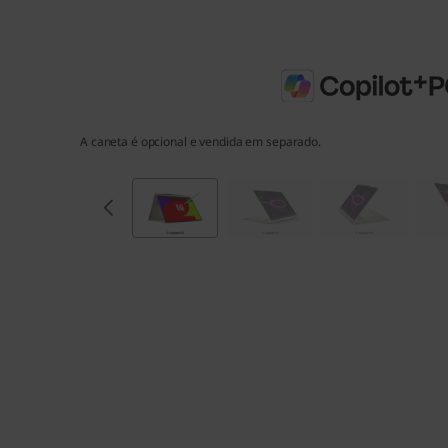
A
M
D
A caneta é opcional e vendida em separado.
)