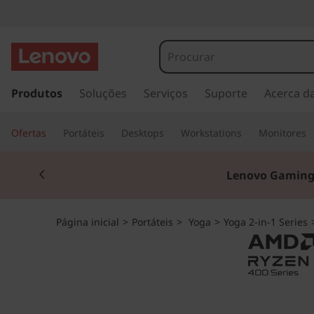
Y
o
g
s
a
Produtos
Soluções
Serviços
Suporte
Acerca d
a
l
t
7
Ofertas
Portáteis
Desktops
Workstations
Monitores
a
r
a
Currently displaying item 2 of 3
p
Lenovo Gaming
a
2
r
a
-
Página inicial
>
Portáteis
>
Yoga
>
Yoga 2-in-1 Series
o
c
i
o
n
n
t
e