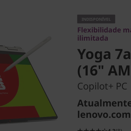
Flexibilidade máx
ilimitada
INDISPONÍVEL
Yoga 7a 
Flexibilidade m
ilimitada
11 (16" 
Yoga 7a
(16" AM
Copilot+ PC
Atualmente
lenovo.com