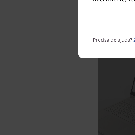
AMD). O 
2 opcio
Com p
Precisa de ajuda?
A caneta é opcional 