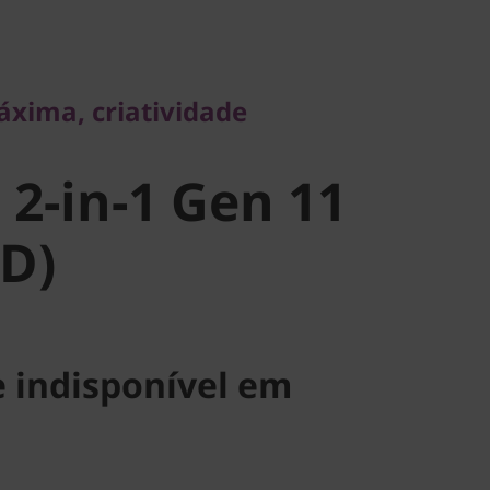
ima, criatividade
2-in-1 Gen
áxima, criatividade
AMD)
 2-in-1 Gen 11
D)
 indisponível em