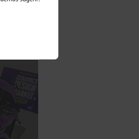
 Yoga Gen
cenário.
gere a
.