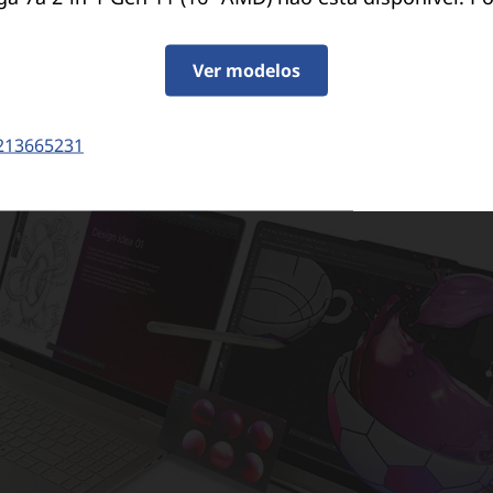
seu design convertível de 360°, ecrã tátil e a Caneta
nal permitem trabalhar sem problemas em qualquer 
rocessadores AMD Ryzen™ AI 400, este PC Copilot+ 
Ver modelos
energia com eficiência sem sacrificar o desempenho
213665231
e vendida em separado.