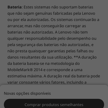
proteção dos portáteis!
Segurança
Bateria
: Estes sistemas não suportam baterias
Leitor de impressões digitais (opcional)
que não sejam genuínas fabricadas pela Lenovo
ou por ela autorizadas. Os sistemas continuarão a
Software pré-carregado
arrancar, mas não conseguirão carregar as
®
baterias não autorizadas. A Lenovo não tem
Dolby
Access
Um ecrã para todos os seus sonhos
Vantagem da Lenovo
qualquer responsabilidade pelo desempenho ou
Emoldurado com molduras ultraestreitas nos
®
pela segurança das baterias não autorizadas, e
McAfee
LiveSafe™
quatro lados, o ecrã 16” WUXGA do portátil
não presta quaisquer garantias pelas falhas ou
Windows 11
Yoga 7 2-in-1 é uma tela extraordinária para
danos resultantes da sua utilização. **A duração
retratar os seus sonhos. Obtenha mais espaço
Conteúdo
da bateria baseia-se na metodologia do
de visualização vertical e deslize menos com a
Caneta ativa
MobileMark® 2014 e corresponde a uma
proporção de visualização 16:10 e a proporção
Yoga 7 2-em-1 Gen 9 (16” AMD)
estimativa máxima. A duração real da bateria pode
de área ativa de até 91%. Com cores vibrantes
variar consoante vários fatores, incluindo a
de até 45% da gama de cores NTSC e
Especificações técnicas completas
luminosidade do ecrã, as aplicações ativas, as
contrastes brilhantes com Dolby Vision®, é
Referência das especificações do produto:
Modelos,
Novas opções disponíveis
funcionalidades, as definições de gestão de
impressionante para ver filmes, trabalhar em
Especificações, Documentos, Compatibilidade (em
energia, a idade da bateria e o acondicionamento,
projetos e criar a sua próxima ideia. De
inglês)
Comprar produtos semelhantes
podcasts a bandas sonoras de filmes, os
entre outras preferências do cliente.