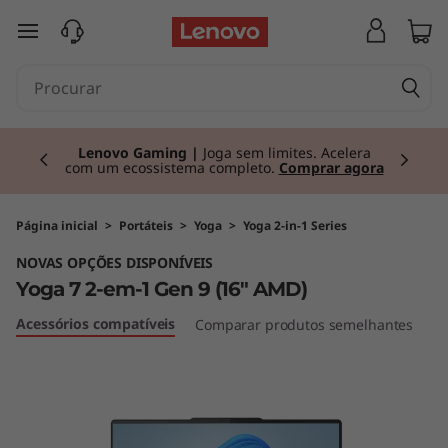
Y
saltar para o conteúdo principal
o
g
Currently displaying item 2 of 3
a
Lenovo Gaming |
Joga sem limites. Acelera
com um ecossistema completo.
Comprar agora
7
2
Página inicial
>
Portáteis
>
Yoga
>
Yoga 2-in-1 Series
NOVAS OPÇÕES DISPONÍVEIS
-
Yoga 7 2-em-1 Gen 9 (16" AMD)
e
Acessórios compatíveis
Comparar produtos semelhantes
Cr
m
-