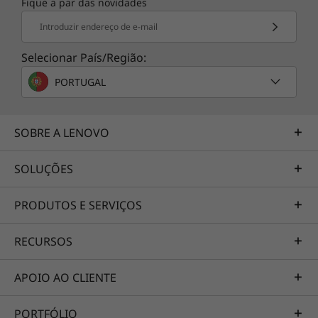
Fique a par das novidades
areia do deserto, estes testes cobrem variáveis
ambientais extremas, incluindo a temperatura,
Introduzir endereço de e-mail
a pressão, a poeira, a humidade e a vibração.
Selecionar País/Região:
PORTUGAL
SOBRE A LENOVO
SOLUÇÕES
PRODUTOS E SERVIÇOS
RECURSOS
As especificações podem variar consoante a região/modelo.
APOIO AO CLIENTE
PORTFÓLIO