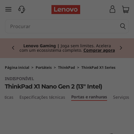
T
saltar para o conteúdo principal
h
i
Currently displaying item 2 of 3
n
Lenovo Gaming |
Joga sem limites. Acelera
com um ecossistema completo.
Comprar agora
k
P
Página inicial
>
Portáteis
>
ThinkPad
>
ThinkPad X1 Series
INDISPONÍVEL
a
ThinkPad X1 Nano Gen 2 (13" Intel)
d
Portas e ranhuras
ísticas
Especificações técnicas
Serviços
X
1