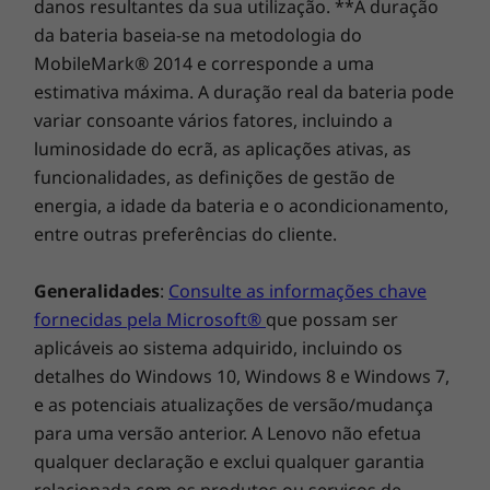
Base de cabos USB-C
danos resultantes da sua utilização. **A duração
(ambos opcionais), pode esbater
Base ThinkPad Thunderbolt™ 4
da bateria baseia-se na metodologia do
automaticamente o ecrã quando não está a
MobileMark® 2014 e corresponde a uma
ser utilizado e alertá-lo se alguém estiver a
Bases vendidas separadamente.
estimativa máxima. A duração real da bateria pode
espreitar por cima do seu ombro. Tem
variar consoante vários fatores, incluindo a
inclusivamente em conta o seu bem-estar
Conteúdo da embalagem
luminosidade do ecrã, as aplicações ativas, as
digital ao lembrar-lhe para fazer pausas
ThinkPad X1 Nano (2.ª geração)
funcionalidades, as definições de gestão de
regulares e evitar uma má postura.
USB-C de 65 W (compatível com Rapid Charge)
energia, a idade da bateria e o acondicionamento,
Manual de início rápido
entre outras preferências do cliente.
As especificações podem variar consoante a região/modelo.
Generalidades
:
Consulte as informações chave
fornecidas pela Microsoft®
que possam ser
aplicáveis ao sistema adquirido, incluindo os
detalhes do Windows 10, Windows 8 e Windows 7,
e as potenciais atualizações de versão/mudança
para uma versão anterior. A Lenovo não efetua
Segurança avançada, por dentro e por fora
qualquer declaração e exclui qualquer garantia
relacionada com os produtos ou serviços de