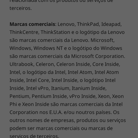
As funcionalidades de segurança ThinkShield
terceiros.
do ThinkPad X1 Nano incluem tecnologia
avançada de IA e biometria. Os sensores de
presença do utilizador bloquearão o seu PC
Marcas comerciais
: Lenovo, ThinkPad, Ideapad,
quando se afastar e conta com uma tampa de
ThinkCentre, ThinkStation e o logótipo da Lenovo
privacidade para fechar fisicamente a sua
são marcas comerciais da Lenovo. Microsoft,
câmara Web. Os dados são encriptados pela
Windows, Windows NT e o logótipo do Windows
tecnologia dTPM (discrete Trusted Platform
são marcas comerciais da Microsoft Corporation.
Module) e poderá iniciar sessão em segurança
Ultrabook, Celeron, Celeron Inside, Core Inside,
com apenas a sua impressão digital.
Intel, o logótipo da Intel, Intel Atom, Intel Atom
Inside, Intel Core, Intel Inside, o logótipo Intel
Inside, Intel vPro, Itanium, Itanium Inside,
Pentium, Pentium Inside, vPro Inside, Xeon, Xeon
Phi e Xeon Inside são marcas comerciais da Intel
Corporation nos E.U.A. e/ou noutros países. Os
outros nomes de empresas, produtos ou serviços
podem ser marcas comerciais ou marcas de
serviços de terceiros.