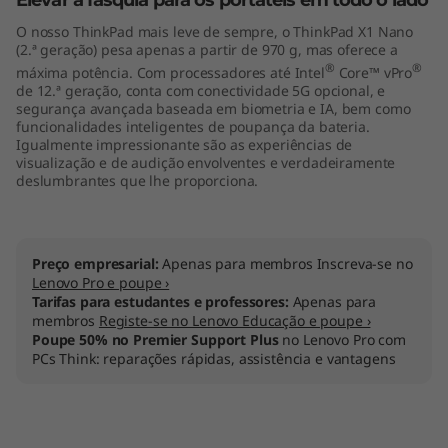
Elevar a fasquia para os portáteis em todo o lado
"
O nosso ThinkPad mais leve de sempre, o ThinkPad X1 Nano
(2.ª geração) pesa apenas a partir de 970 g, mas oferece a
I
®
®
máxima potência. Com processadores até Intel
Core™ vPro
de 12.ª geração, conta com conectividade 5G opcional, e
n
segurança avançada baseada em biometria e IA, bem como
funcionalidades inteligentes de poupança da bateria.
Igualmente impressionante são as experiências de
t
visualização e de audição envolventes e verdadeiramente
deslumbrantes que lhe proporciona.
e
l
Preço empresarial:
Apenas para membros Inscreva-se no
)
Lenovo Pro e poupe ›
Tarifas para estudantes e professores:
Apenas para
membros
Registe-se no Lenovo Educação e poupe ›
Poupe 50% no Premier Support Plus
no Lenovo Pro com
PCs Think: reparações rápidas, assistência e vantagens