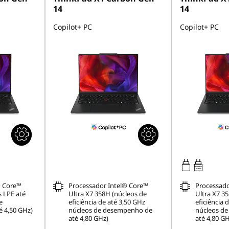
14
14
Copilot+ PC
Copilot+ PC
65W-65W
USB PD
® Core™
Processador Intel® Core™
Processado
s LPE até
Ultra X7 358H (núcleos de
Ultra X7 3
e
eficiência de até 3,50 GHz
eficiência 
 4,50 GHz)
núcleos de desempenho de
núcleos d
até 4,80 GHz)
até 4,80 GH