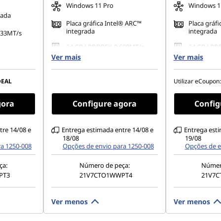
Windows 11 Pro
Windows 1
rada
Placa gráfica Intel® ARC™
Placa gráf
integrada
integrada
533MT/s
64 GB LPDDR5X-9.600MT/s
64 GB LPD
(Soldado)
(Soldado)
80 PCIe
Ver mais
Ver mais
512 GB SSD M.2 2280 PCIe
1 TB SSD M
Gen4 TLC Opal
Performanc
 1200), WVA,
DEAL
Utilizar eCoupon:
vel ao toque,
14" WUXGA (1920 x 1200), WVA,
14" WUXGA 
, 60 Hz,
antirreflexo, sensível ao toque,
antirreflex
gora
Configure agora
Config
energia
100% sRGB, 500 nits, 60 Hz,
100% sRGB, 
baixo consumo de energia
baixo cons
tre 14/08 e
Entrega estimada entre 14/08 e
Entrega esti
18/08
19/08
ra 1250-008
Opções de envio para 1250-008
Opções de e
ça:
Número de peça:
Númer
PT3
21V7CTO1WWPT4
21V7
Ver menos
Ver menos