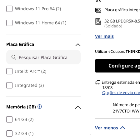
Windows 11 Pro 64 (2)
Placa gráfica integ
32 GB LPDDR5X-8.
Windows 11 Home 64 (1)
(Soldado)
Ver mais
256 GB SSD M.2 22
Gen4 TLC Opal
Placa Gráfica
14" WUXGA (1920 x
Utilizar eCoupon:
THINK
antirreflexo, sensí
100% sRGB, 500 nits
Configure a
baixo consumo de 
Intel® Arc™ (2)
Entrega estimada en
Integrated (3)
18/08
Opções de envio pa
Número de pe
Memória (GB)
21V7CTO1WW
64 GB (2)
Ver menos
32 GB (1)