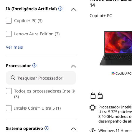
14
IA (Inteligência Artificial)
Copilot+ PC
Copilot+ PC (3)
Lenovo Aura Edition (3)
Ver mais
Processador
Todos os processadores Intel®
(3)
65W-65W
USB PD
Processador Intel
Intel® Core™ Ultra 5 (1)
Ultra 5 325 (núcleo
3,40 GHz núcleos d
desempenho de até
Sistema operativo
Windows 11 Home