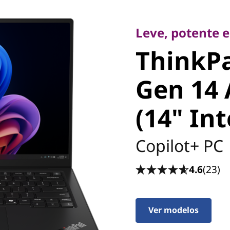
Leve, potente em 
ThinkPa
Leve, potente e
ThinkP
Carbon 
Gen 14 
Edition (
(14" Int
Copilot+ PC
4.6
(23)
Ver modelos