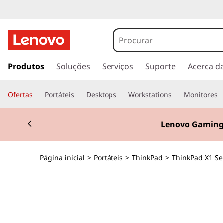
T
h
i
s
a
Produtos
Soluções
Serviços
Suporte
Acerca d
n
l
t
k
Ofertas
Portáteis
Desktops
Workstations
Monitores
a
r
P
Currently displaying item 2 of 3
p
Lenovo Gaming
a
a
r
a
d
Página inicial
>
Portáteis
>
ThinkPad
>
ThinkPad X1 Se
o
c
X
o
n
1
t
e