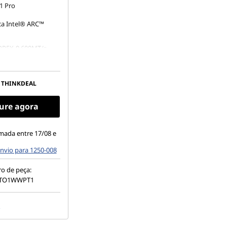
1 Pro
ica Intel® ARC™
DR5X-9.600MT/s
.2 2280 PCIe Gen5
e TLC Opal
THINKDEAL
(1920 x 1200), WVA,
o, sensível ao toque,
ure agora
500 nits, 60 Hz,
umo de energia
mada entre 17/08 e
nvio para 1250-008
o de peça:
CTO1WWPT1