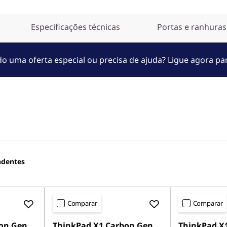
Especificações técnicas
Portas e ranhuras
o uma oferta especial ou precisa de ajuda? Ligue agora p
ndentes
Comparar
Comparar
on Gen
ThinkPad X1 Carbon Gen
ThinkPad X