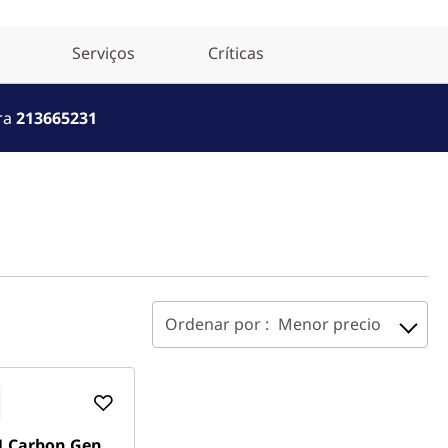
Serviços
Críticas
ara
213665231
Ordenar por :
Menor precio
1 Carbon Gen