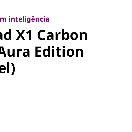
inteligência
d X1
m inteligência
ad X1 Carbon
Gen 14 Aura
Aura Edition
14" Intel)
el)