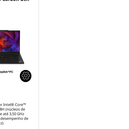
r Intel® Core™
58H (núcleos de
de até 3,50 GHz
e desempenho de
z)