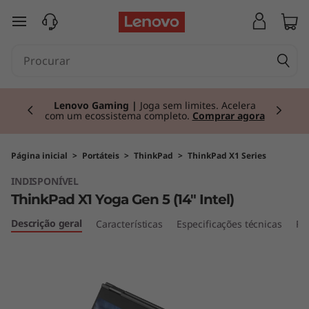
T
saltar para o conteúdo principal
h
i
Currently displaying item 2 of 3
n
Lenovo Gaming |
Joga sem limites. Acelera
com um ecossistema completo.
Comprar agora
k
P
Página inicial
>
Portáteis
>
ThinkPad
>
ThinkPad X1 Series
INDISPONÍVEL
a
ThinkPad X1 Yoga Gen 5 (14" Intel)
d
Descrição geral
Características
Especificações técnicas
Po
X
1