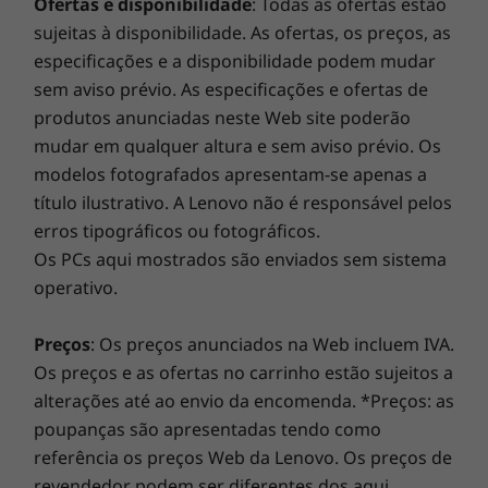
Web site para consultar os detalhes dos
ThinkShutter
9
-
HDMI 1.4
revendedores e retalhistas de produtos Lenovo
Smart Performance
Dimensões (L x P x A)
Ofertas e disponibilidade
: Todas as ofertas estão
323 mm x 218 mm x 15,2 mm
10
-
Combinação de auscultadores/microfone
O Lenovo Smart Performance irá melhorar a sua
sujeitas à disponibilidade. As ofertas, os preços, as
experiência informática! Injete mais potência no seu
Peso
especificações e a disponibilidade podem mudar
computador para obter um funcionamento fluido e
sem aviso prévio. As especificações e ofertas de
A partir de 1,35 kg
arranques incrivelmente rápidos. Desfrute de uma
produtos anunciadas neste Web site poderão
experiência de Internet mais rápida e fiável com
Conectividade
mudar em qualquer altura e sem aviso prévio. Os
conectividade melhorada. Proteja o seu investimento
WiFi 802.11 AX
modelos fotografados apresentam-se apenas a
em TI com uma segurança melhorada que afasta o
®
título ilustrativo. A Lenovo não é responsável pelos
adware, o malware e outras ameaças. Liberte o
Bluetooth
5.0
potencial de uma viagem virtual emocionante!
WWAN opcional: Banda larga móvel global integrada
erros tipográficos ou fotográficos.
4G LTE-A
Os PCs aqui mostrados são enviados sem sistema
NFC opcional
operativo.
Para pessoas criativas
Portas
Preços
: Os preços anunciados na Web incluem IVA.
Desenhe. Tome notas. Assine documentos.
2x USB-C Thunderbolt™ 3
Os preços e as ofertas no carrinho estão sujeitos a
Inclusivamente a cores! Nunca terá de
2 USB 3.1 (1.ª geração)