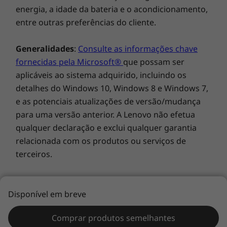
variar consoante vários fatores, incluindo a
luminosidade do ecrã, as aplicações ativas, as
funcionalidades, as definições de gestão de
energia, a idade da bateria e o acondicionamento,
entre outras preferências do cliente.
Generalidades
:
Consulte as informações chave
fornecidas pela Microsoft®
que possam ser
aplicáveis ao sistema adquirido, incluindo os
detalhes do Windows 10, Windows 8 e Windows 7,
e as potenciais atualizações de versão/mudança
para uma versão anterior. A Lenovo não efetua
qualquer declaração e exclui qualquer garantia
Som sublime
relacionada com os produtos ou serviços de
Disponível em breve
®
terceiros.
Com o Sistema de colunas Dolby Atmos
, o X1
Yoga (5.ª geração) inclui dois tweeters voltados
Comprar produtos semelhantes
para cima e dois woofers voltados para baixo
Marcas comerciais
: Lenovo, ThinkPad, Ideapad,