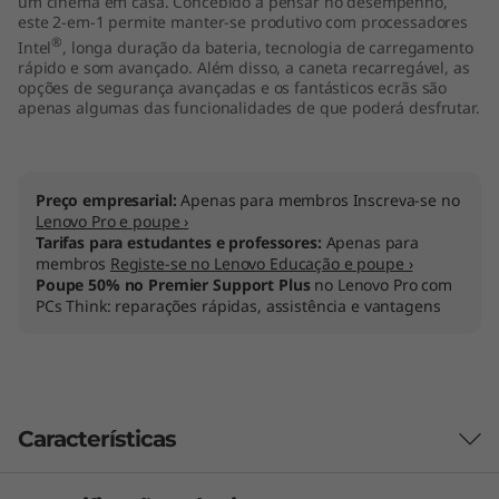
um cinema em casa. Concebido a pensar no desempenho,
"
este 2-em-1 permite manter-se produtivo com processadores
®
Intel
, longa duração da bateria, tecnologia de carregamento
I
rápido e som avançado. Além disso, a caneta recarregável, as
opções de segurança avançadas e os fantásticos ecrãs são
apenas algumas das funcionalidades de que poderá desfrutar.
n
t
Preço empresarial:
Apenas para membros Inscreva-se no
e
Lenovo Pro e poupe ›
Tarifas para estudantes e professores:
Apenas para
l
membros
Registe-se no Lenovo Educação e poupe ›
Poupe 50% no Premier Support Plus
no Lenovo Pro com
PCs Think: reparações rápidas, assistência e vantagens
)
Características