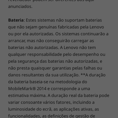
alterações até ao envio da encomenda. *Preços: as
preocupar-se com a tinta ou a bateria, uma vez
HDMI 1.4
poupanças são apresentadas tendo como
que o X1 Yoga (5.ª geração) inclui a ThinkPad
Extensão de rede para ligação à base mecânica
referência os preços Web da Lenovo. Os preços de
Pen Pro, que é carregada enquanto está
Ethernet/lateral
revendedor podem ser diferentes dos aqui
armazenada no seu sistema. Além disso, com
Entrada combinada de auscultadores/microfone
anunciados.
uma ranhura alojada, está pronta quando dela
Teclado
precisa. Dê largas à sua imaginação.
Bateria
: Estes sistemas não suportam baterias
Tamanho integral, resistente aos derrames
que não sejam genuínas fabricadas pela Lenovo
Retroiluminação com LED branco e teclas FN
multimédia, resistente aos derrames
ou por ela autorizadas. Os sistemas continuarão a
A comodidade na ponta dos dedos
arrancar, mas não conseguirão carregar as
Transformador CA
baterias não autorizadas. A Lenovo não tem
Precisa de fazer uma chamada Skype? Ou
65 W (compatível com Rapid Charge)
qualquer responsabilidade pelo desempenho ou
atender? Com subfunções nas teclas F9 a F11,
pela segurança das baterias não autorizadas, e
tudo fica mais fácil. Pode inclusivamente iniciar
Caneta
não presta quaisquer garantias pelas falhas ou
uma nova mensagem com o toque de um
ThinkPad Pen Pro incluída
danos resultantes da sua utilização. **A duração
botão. O X1 Yoga (5.ª geração) impulsiona a
sua produtividade.
da bateria baseia-se na metodologia do
As especificações podem variar consoante a região.
MobileMark® 2014 e corresponde a uma
estimativa máxima. A duração real da bateria pode