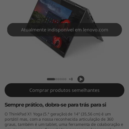
Y
o
g
Atualmente indisponível em lenovo.com
a
G
e
ThinkPad X1 Yoga Gen 5 (14" Intel)
n
+8
5
Comprar produtos semelhantes
(
Sempre prático, dobra-se para trás para si
1
O ThinkPad X1 Yoga (5.ª geração) de 14" (35,56 cm) é um
portátil mas, com a nossa reconhecida articulação de 360
4
graus, também é um tablet, uma ferramenta de colaboração e