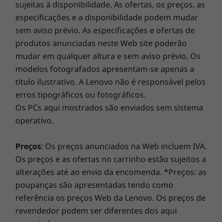
sujeitas à disponibilidade. As ofertas, os preços, as
experiência informática! Injete mais potência no seu
especificações e a disponibilidade podem mudar
computador para obter um funcionamento fluido e
sem aviso prévio. As especificações e ofertas de
arranques incrivelmente rápidos. Desfrute de uma
produtos anunciadas neste Web site poderão
experiência de Internet mais rápida e fiável com
mudar em qualquer altura e sem aviso prévio. Os
conectividade melhorada. Proteja o seu investimento
modelos fotografados apresentam-se apenas a
em TI com uma segurança melhorada que afasta o
título ilustrativo. A Lenovo não é responsável pelos
adware, o malware e outras ameaças. Liberte o
potencial de uma viagem virtual emocionante!
erros tipográficos ou fotográficos.
Os PCs aqui mostrados são enviados sem sistema
operativo.
Preços
: Os preços anunciados na Web incluem IVA.
Não perca um som
Os preços e as ofertas no carrinho estão sujeitos a
As colunas voltadas para o utilizador e os dois
alterações até ao envio da encomenda. *Preços: as
microfones de longo alcance ajudam a
poupanças são apresentadas tendo como
proporcionar uma experiência de som
referência os preços Web da Lenovo. Os preços de
premium. O Dolby Audio™ produz som
revendedor podem ser diferentes dos aqui
potente e nítido que se ajusta de forma