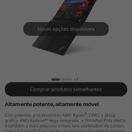
4
s
(
Novas opções disponíveis
1
4
"
ThinkPad P14s (14" AMD)
A
+7
M
Comprar produtos semelhantes
D
Altamente potente, altamente móvel
)
®
Com potentes processadores AMD Ryzen
7 PRO e placa
gráfica AMD Radeon™ Vega integrada, a ThinkPad P14s (AMD)
é também a mais pequena e mais leve workstation da Lenovo.
Com 17,9 mm (0,7") e 1,47 kg, e uma épica duração da bateria,