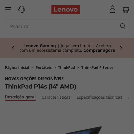
T
saltar para o conteúdo principal
h
i
Currently displaying item 2 of 3
n
Lenovo Gaming |
Joga sem limites. Acelera
com um ecossistema completo.
Comprar agora
k
P
Página inicial
>
Portáteis
>
ThinkPad
>
ThinkPad P Series
NOVAS OPÇÕES DISPONÍVEIS
a
ThinkPad P14s (14" AMD)
d
Descrição geral
Características
Especificações técnicas
Se
P
1