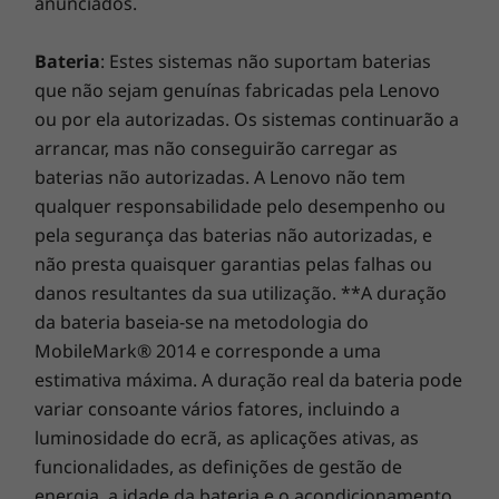
anunciados.
dinâmica para oferecer a qualidade de um
cinema em casa numa experiência de som
Bateria
: Estes sistemas não suportam baterias
Surround virtual. Uma experiência de som
que não sejam genuínas fabricadas pela Lenovo
simplificada.
ou por ela autorizadas. Os sistemas continuarão a
Ligações e potência a pensar na
arrancar, mas não conseguirão carregar as
mobilidade
baterias não autorizadas. A Lenovo não tem
qualquer responsabilidade pelo desempenho ou
Com bateria para todo o dia, a leve ThinkPad
pela segurança das baterias não autorizadas, e
P14s (AMD) vai consigo para todo o lado. O
não presta quaisquer garantias pelas falhas ou
WiFi 6 ultrarrápido permite ligações mais
danos resultantes da sua utilização. **A duração
rápidas à Internet, enquanto as teclas de
da bateria baseia-se na metodologia do
controlo de chamadas e as funcionalidades
Modern Standby e Wake-on-Voice simplificam
MobileMark® 2014 e corresponde a uma
o seu fluxo de trabalho. Para desfrutar de uma
estimativa máxima. A duração real da bateria pode
verdadeira mobilidade, inclua a conectividade
variar consoante vários fatores, incluindo a
WWAN opcional, que permite aceder à Internet
luminosidade do ecrã, as aplicações ativas, as
em segurança sempre que estiver disponível
funcionalidades, as definições de gestão de
um serviço de rede móvel*.
energia, a idade da bateria e o acondicionamento,