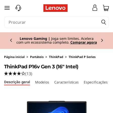
T
saltar para o conteúdo principal
h
i
Currently displaying item 2 of 3
n
Lenovo Gaming |
Joga sem limites. Acelera
com um ecossistema completo.
Comprar agora
k
P
Página inicial
>
Portáteis
>
ThinkPad
>
ThinkPad P Series
ThinkPad P16v Gen 3 (16" Intel)
a
(13)
d
Descrição geral
Modelos
Características
Especificações té
P
1