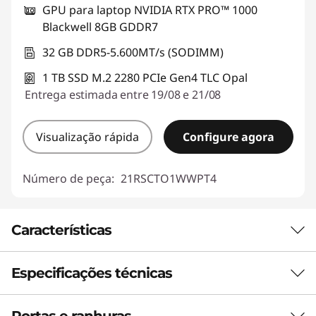
GPU para laptop NVIDIA RTX PRO™ 1000
Blackwell 8GB GDDR7
32 GB DDR5-5.600MT/s (SODIMM)
1 TB SSD M.2 2280 PCIe Gen4 TLC Opal
Entrega estimada entre 19/08 e 21/08
Visualização rápida
Configure agora
Número de peça:
21RSCTO1WWPT4
Características
Especificações técnicas
DESEMPENHO E FIABILIDADE DE NÍVEL
SUPERIOR
Portas e ranhuras