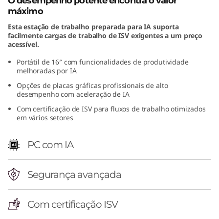
O desempenho potente encontra o valor
n
máximo
Esta estação de trabalho preparada para IA suporta
t
facilmente cargas de trabalho de ISV exigentes a um preço
acessível.
e
Portátil de 16″ com funcionalidades de produtividade
melhoradas por IA
l
Opções de placas gráficas profissionais de alto
)
desempenho com aceleração de IA
Com certificação de ISV para fluxos de trabalho otimizados
em vários setores
PC com IA
Segurança avançada
Com certificação ISV