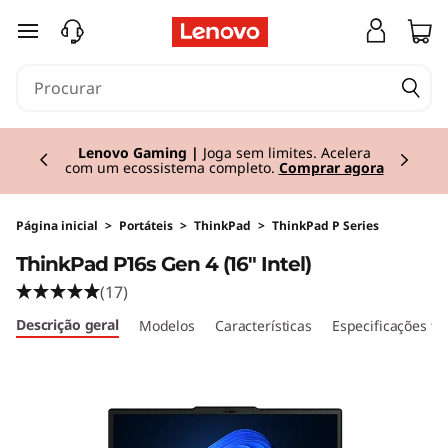
T
saltar para o conteúdo principal
h
i
Currently displaying item 2 of 3
n
Lenovo Gaming |
Joga sem limites. Acelera
com um ecossistema completo.
Comprar agora
k
P
Página inicial
>
Portáteis
>
ThinkPad
>
ThinkPad P Series
ThinkPad P16s Gen 4 (16" Intel)
a
(17)
d
Descrição geral
Modelos
Características
Especificações té
P
1