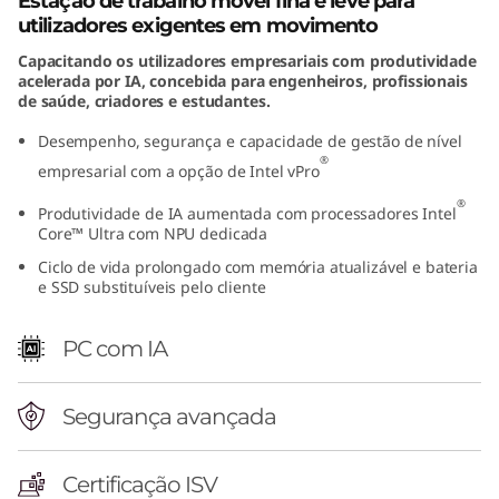
Estação de trabalho móvel fina e leve para
n
utilizadores exigentes em movimento
Capacitando os utilizadores empresariais com produtividade
t
acelerada por IA, concebida para engenheiros, profissionais
de saúde, criadores e estudantes.
e
Desempenho, segurança e capacidade de gestão de nível
l
®
empresarial com a opção de Intel vPro
®
)
Produtividade de IA aumentada com processadores Intel
Core™ Ultra com NPU dedicada
Ciclo de vida prolongado com memória atualizável e bateria
e SSD substituíveis pelo cliente
PC com IA
Segurança avançada
Certificação ISV