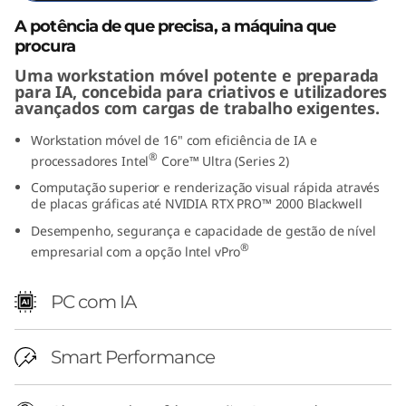
e
A potência de que precisa, a máquina que
procura
l
Uma workstation móvel potente e preparada
para IA, concebida para criativos e utilizadores
)
avançados com cargas de trabalho exigentes.
Workstation móvel de 16" com eficiência de IA e
®
processadores Intel
Core™ Ultra (Series 2)
Computação superior e renderização visual rápida através
de placas gráficas até NVIDIA RTX PRO™ 2000 Blackwell
Desempenho, segurança e capacidade de gestão de nível
®
empresarial com a opção lntel vPro
PC com IA
Smart Performance