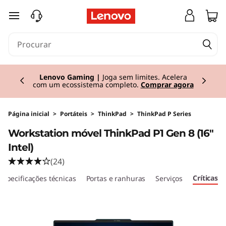
T
saltar para o conteúdo principal
h
i
Currently displaying item 2 of 3
n
Lenovo Gaming |
Joga sem limites. Acelera
com um ecossistema completo.
Comprar agora
k
P
Página inicial
>
Portáteis
>
ThinkPad
>
ThinkPad P Series
Workstation móvel ThinkPad P1 Gen 8 (16"
a
Intel)
d
(24)
Críticas
Especificações técnicas
Portas e ranhuras
Serviços
P
1