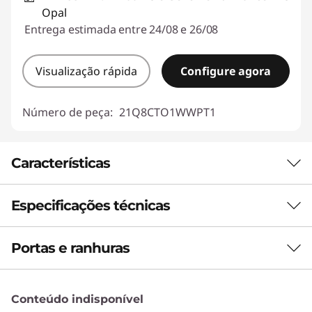
Opal
Entrega estimada entre 24/08 e 26/08
Visualização rápida
Configure agora
Número de peça:
21Q8CTO1WWPT1
Características
Especificações técnicas
DESEMPENHO IMPLACÁVEL
Potência portátil com
Portas e ranhuras
Desempenho
eficiência de último
Unidade de Processamento Neural (NPU)
nível
Conteúdo indisponível
Desempenho de IA com até 13 tera operações por