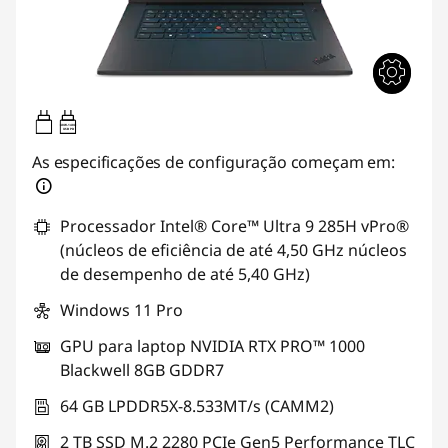
140W-140W
USB PD
As especificações de configuração começam em:
Processador Intel® Core™ Ultra 9 285H vPro®
(núcleos de eficiência de até 4,50 GHz núcleos
de desempenho de até 5,40 GHz)
Windows 11 Pro
GPU para laptop NVIDIA RTX PRO™ 1000
Blackwell 8GB GDDR7
64 GB LPDDR5X-8.533MT/s (CAMM2)
2 TB SSD M.2 2280 PCIe Gen5 Performance TLC