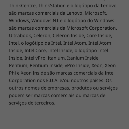
relacionada com os produtos ou serviços de
consumidor (PCC) utilizado na caixa da coluna
90% de plástico reciclado PCC utilizado na caixa da
terceiros.
bateria
90% de plástico reciclado PCC utilizado no
Marcas comerciais
: Lenovo, ThinkPad, Ideapad,
transformador de 65 W
ThinkCentre, ThinkStation e o logótipo da Lenovo
45% de plástico reciclado PCC utilizado no Tabuleiro
são marcas comerciais da Lenovo. Microsoft,
SIM
Windows, Windows NT e o logótipo do Windows
Segurança incorporada, por dentro e por
85% de plástico reciclado PCC nas capas de tecla
são marcas comerciais da Microsoft Corporation.
fora
retroiluminadas
Ultrabook, Celeron, Celeron Inside, Core Inside,
Soldadura a baixa temperatura: Placa principal,
Intel, o logótipo da Intel, Intel Atom, Intel Atom
Memória, SSD, ClickPad/ForcePad, módulo WLAN
Inside, Intel Core, Intel Inside, o logótipo Intel
Embalagem sem plástico
Inside, Intel vPro, Itanium, Itanium Inside,
Embalagem 90% reciclada e/ou sustentável*
Pentium, Pentium Inside, vPro Inside, Xeon, Xeon
Phi e Xeon Inside são marcas comerciais da Intel
*Em média, as embalagens dos produtos contêm uma percentagem total mínima de
Corporation nos E.U.A. e/ou noutros países. Os
90% em peso de qualquer combinação dos seguintes materiais: conteúdo reciclado,
outros nomes de empresas, produtos ou serviços
plástico de base biológica, material de fibra de base biológica não-lenhoso e/ou
podem ser marcas comerciais ou marcas de
material florestal sustentável.
serviços de terceiros.