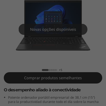
5
G
e
n
Novas opções disponíveis
4
(
ThinkPad L15 Gen 4 (15" AMD)
1
5
+5
Comprar produtos semelhantes
"
O desempenho aliado à conectividade
A
Potente ordenador portátil empresarial de 38,1 cm (15″)
M
para la productividad durante todo el día sobre la marcha