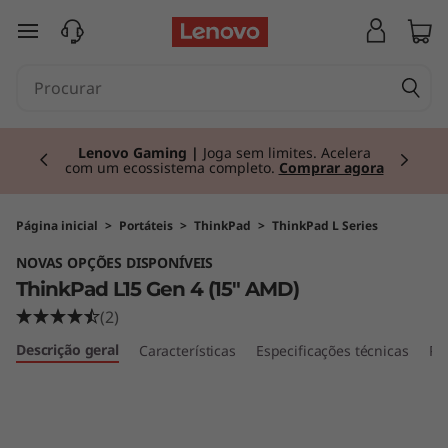
T
saltar para o conteúdo principal
h
i
Currently displaying item 2 of 3
n
Lenovo Gaming |
Joga sem limites. Acelera
com um ecossistema completo.
Comprar agora
k
P
Página inicial
>
Portáteis
>
ThinkPad
>
ThinkPad L Series
NOVAS OPÇÕES DISPONÍVEIS
a
ThinkPad L15 Gen 4 (15" AMD)
d
(2)
Descrição geral
Características
Especificações técnicas
Po
L
1