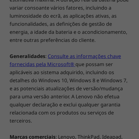
danos resultantes da sua utilização. **A duração
da bateria baseia-se na metodologia do
Dimensões (A x L x P)
*WiFi 6E necessita do Windows 11 Pro. O funcionamento depende da
MobileMark® 2014 e corresponde a uma
A partir de 19,93 mm x 360,2 mm x 237 mm
compatibilidade do sistema operativo, de routers/APs/gateways
estimativa máxima. A duração real da bateria pode
compatíveis com WiFi 6E, bem como das certificações de regulamentação
Peso
variar consoante vários fatores, incluindo a
regionais e da atribuição de espectro.
luminosidade do ecrã, as aplicações ativas, as
A partir de 1,77 kg
funcionalidades, as definições de gestão de
**A disponibilidade da WWAN opcional varia consoante a região e tem de
Teclado
energia, a idade da bateria e o acondicionamento,
ser configurada no momento da compra; necessita de um fornecedor de
Teclado padrão retroiluminado com TrackPoint
entre outras preferências do cliente.
serviços de rede.
TrackPad com 115 mm de largura
Generalidades
:
Consulte as informações chave
As especificações podem variar consoante a região/modelo.
fornecidas pela Microsoft®
que possam ser
aplicáveis ao sistema adquirido, incluindo os
detalhes do Windows 10, Windows 8 e Windows 7,
SUSTENTABILIDADE
e as potenciais atualizações de versão/mudança
para uma versão anterior. A Lenovo não efetua
Material
qualquer declaração e exclui qualquer garantia
50% de plástico reciclado de conteúdo pós-