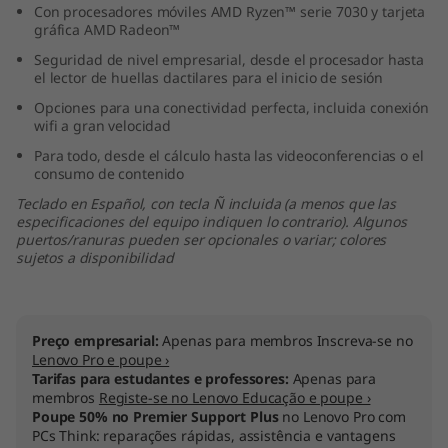
Con procesadores móviles AMD Ryzen™ serie 7030 y tarjeta
D
gráfica AMD Radeon™
Seguridad de nivel empresarial, desde el procesador hasta
)
el lector de huellas dactilares para el inicio de sesión
Opciones para una conectividad perfecta, incluida conexión
wifi a gran velocidad
Para todo, desde el cálculo hasta las videoconferencias o el
consumo de contenido
Teclado en Español, con tecla Ñ incluida (a menos que las
especificaciones del equipo indiquen lo contrario). Algunos
puertos/ranuras pueden ser opcionales o variar; colores
sujetos a disponibilidad
Preço empresarial:
Apenas para membros Inscreva-se no
Lenovo Pro e poupe ›
Tarifas para estudantes e professores:
Apenas para
membros
Registe-se no Lenovo Educação e poupe ›
Poupe 50% no Premier Support Plus
no Lenovo Pro com
PCs Think: reparações rápidas, assistência e vantagens