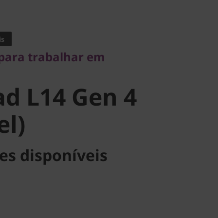
ra trabalhar em
is
 L14 Gen 4
 para trabalhar em
l)
d L14 Gen 4
el)
es disponíveis