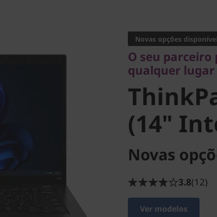
O seu parceiro pa
qualquer lugar
Novas opções disponíve
ThinkPad
O seu parceiro
qualquer lugar
(14" Inte
ThinkPa
(14" Int
Novas opçõ
3.8
(12)
Ver modelos