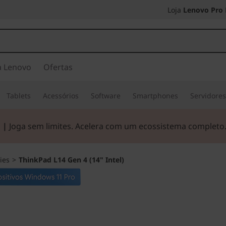
Loja
Lenovo Pro
a Lenovo
Ofertas
Tablets
Acessórios
Software
Smartphones
Servidore
 |
Joga sem limites. Acelera com um ecossistema completo
ies
>
ThinkPad L14 Gen 4 (14" Intel)