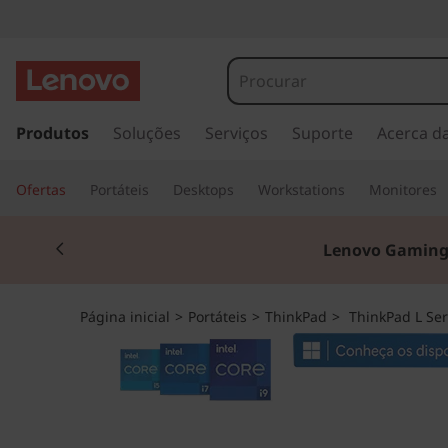
T
h
i
s
a
Produtos
Soluções
Serviços
Suporte
Acerca d
n
l
t
k
Ofertas
Portáteis
Desktops
Workstations
Monitores
a
r
P
Currently displaying item 2 of 3
p
Lenovo Gaming
a
a
r
a
d
Página inicial
>
Portáteis
>
ThinkPad
>
ThinkPad L Ser
o
c
L
o
n
1
t
e