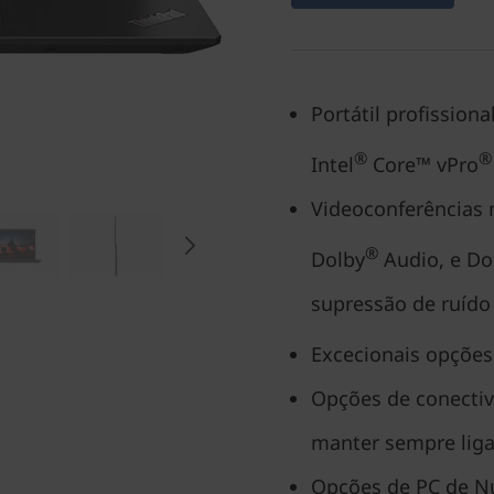
Portátil profission
®
®
Intel
Core™ vPro
Videoconferências 
®
Dolby
Audio, e Do
supressão de ruído
Excecionais opções 
Opções de conecti
manter sempre lig
Opções de PC de Nú