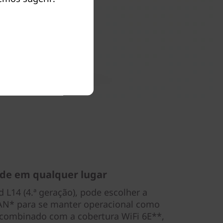
de em qualquer lugar
 L14 (4.ª geração), pode escolher a
AN* para se manter operacional como
ombinado com a cobertura WiFi 6E**,