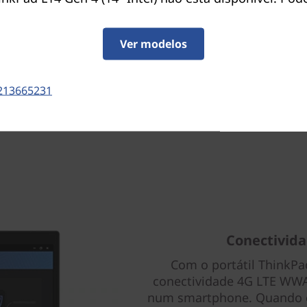
adeira bateria para todo o
de alto desempenho para a
 em qualquer lugar.
Ver modelos
213665231
Conectivida
Com o portátil ThinkPad
conectividade 4G LTE WW
num smartphone. Quando c