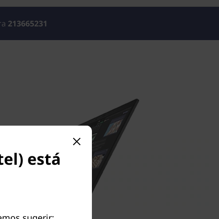
ara
213665231
el) está
demos sugerir: