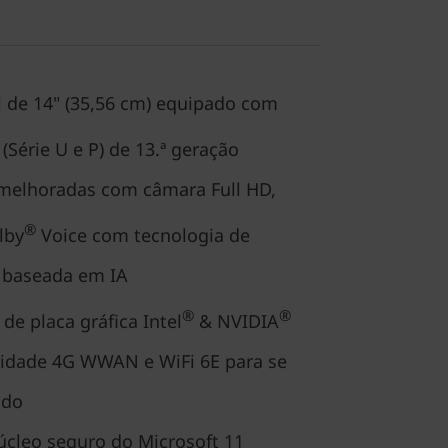
al de 14" (35,56 cm) equipado com
(Série U e P) de 13.ª geração
melhoradas com câmara Full HD,
®
lby
Voice com tecnologia de
 baseada em IA
®
®
de placa gráfica Intel
& NVIDIA
vidade 4G WWAN e WiFi 6E para se
ado
cleo seguro do Microsoft 11