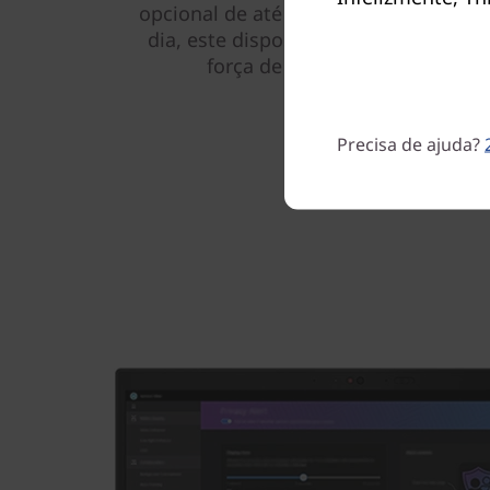
opcional de até 57 Whr para uma verd
dia, este dispositivo é um parceiro 
força de trabalho que trabalha
Precisa de ajuda?