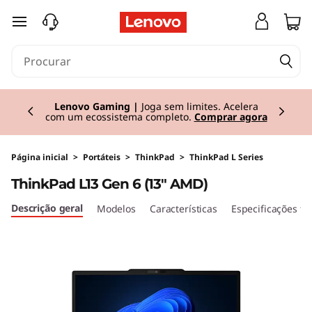
T
saltar para o conteúdo principal
h
i
Currently displaying item 2 of 3
n
Lenovo Gaming |
Joga sem limites. Acelera
com um ecossistema completo.
Comprar agora
k
P
Página inicial
>
Portáteis
>
ThinkPad
>
ThinkPad L Series
ThinkPad L13 Gen 6 (13" AMD)
a
Descrição geral
Modelos
Características
Especificações té
d
L
1