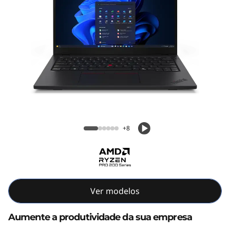
3
G
e
n
6
(
ThinkPad L13 Gen 6 (13" AMD)
1
+8
3
"
Ver modelos
A
M
Aumente a produtividade da sua empresa