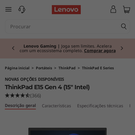
T
saltar para o conteúdo principal
h
i
Currently displaying item 2 of 3
n
Lenovo Gaming |
Joga sem limites. Acelera
com um ecossistema completo.
Comprar agora
k
P
Página inicial
>
Portáteis
>
ThinkPad
>
ThinkPad E Series
NOVAS OPÇÕES DISPONÍVEIS
a
ThinkPad E15 Gen 4 (15" Intel)
d
(366)
Descrição geral
Características
Especificações técnicas
Po
E
1