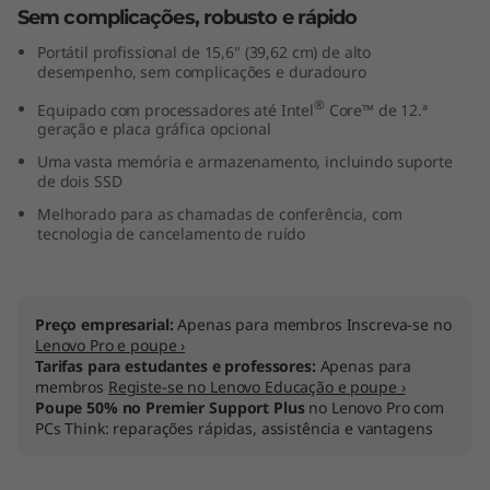
Sem complicações, robusto e rápido
t
Portátil profissional de 15,6" (39,62 cm) de alto
e
desempenho, sem complicações e duradouro
®
Equipado com processadores até Intel
Core™ de 12.ª
l
geração e placa gráfica opcional
)
Uma vasta memória e armazenamento, incluindo suporte
de dois SSD
Melhorado para as chamadas de conferência, com
tecnologia de cancelamento de ruído
Preço empresarial:
Apenas para membros Inscreva-se no
Lenovo Pro e poupe ›
Tarifas para estudantes e professores:
Apenas para
membros
Registe-se no Lenovo Educação e poupe ›
Poupe 50% no Premier Support Plus
no Lenovo Pro com
PCs Think: reparações rápidas, assistência e vantagens