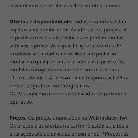
digitais integrado no botão para ligar/desligar)
revendedores e retalhistas de produtos Lenovo
um único investimento inicial, que assegura um
Ranhura de segurança Kensington™
orçamento previsível e grandes poupanças de 28% a
Discrete trusted platform module (dTPM) 2.0
80%. Os nossos especialistas em tecnologia, equipados
Ofertas e disponibilidade
: Todas as ofertas estão
Obturador de privacidade na câmara Web
com os diagnósticos de vanguarda da Lenovo, detetam
sujeitas à disponibilidade. As ofertas, os preços, as
danos ocultos para oferecer uma garantia total!
especificações e a disponibilidade podem mudar
Áudio
sem aviso prévio. As especificações e ofertas de
®
2 colunas Harman
de 2 W
produtos anunciadas neste Web site poderão
Smart Performance
Dolby Audio™
mudar em qualquer altura e sem aviso prévio. Os
2 microfones de matriz dupla com cancelamento de
O Lenovo Smart Performance irá melhorar a sua
modelos fotografados apresentam-se apenas a
ruído
experiência informática! Injete mais potência no seu
título ilustrativo. A Lenovo não é responsável pelos
computador para obter um funcionamento fluido e
erros tipográficos ou fotográficos.
Peso
arranques incrivelmente rápidos. Desfrute de uma
Os PCs aqui mostrados são enviados sem sistema
A partir de 1,78 kg
100% portátil, 100% prático
experiência de Internet mais rápida e fiável com
operativo.
conectividade melhorada. Proteja o seu investimento
Com apenas 1,78 kg de peso, o ThinkPad E15
Dimensões (A x L x P)
em TI com uma segurança melhorada que afasta o
(4.ª geração) pode acompanhá-lo para todo o
Preços
: Os preços anunciados na Web incluem IVA.
A partir de 18,9 mm x 365 mm x 240 mm
adware, o malware e outras ameaças. Liberte o
lado. Conta ainda com uma cobertura superior
Os preços e as ofertas no carrinho estão sujeitos a
potencial de uma viagem virtual emocionante!
em alumínio de grande durabilidade. Além
Teclado
alterações até ao envio da encomenda. *Preços: as