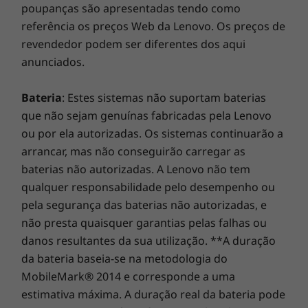
disso, graças aos microfones duplos e à
Tamanho integral, retroiluminado
poupanças são apresentadas tendo como
tecnologia de cancelamento de ruído
Teclas de atalho VoIP*
referência os preços Web da Lenovo. Os preços de
ambiental, todas as reuniões virtuais são
revendedor podem ser diferentes dos aqui
melhoradas.
*Necessita de uma conta do Skype para Empresas, não pré-instalada
anunciados.
Portas/ranhuras
Bateria
: Estes sistemas não suportam baterias
USB 2.0
que não sejam genuínas fabricadas pela Lenovo
USB A 3.2 Gen 1 (sempre ligada)
ou por ela autorizadas. Os sistemas continuarão a
Thunderbolt 4/USB4™ 40 Gbps/USB-C 3.2 Gen 2
arrancar, mas não conseguirão carregar as
(suporta transferência de dados, Power Delivery 3.0 e
baterias não autorizadas. A Lenovo não tem
DisplayPort™ 1.4)
qualquer responsabilidade pelo desempenho ou
HDMI 2.0
pela segurança das baterias não autorizadas, e
Ethernet (RJ45)
não presta quaisquer garantias pelas falhas ou
Combinação de auscultadores/microfone
danos resultantes da sua utilização. **A duração
da bateria baseia-se na metodologia do
As velocidades de transferência da porta USB são aproximadas e dependem de vários
MobileMark® 2014 e corresponde a uma
fatores, como a capacidade de processamento do anfitrião/dispositivos periféricos, os
estimativa máxima. A duração real da bateria pode
atributos dos ficheiros, a configuração do sistema e os ambientes operativos; as