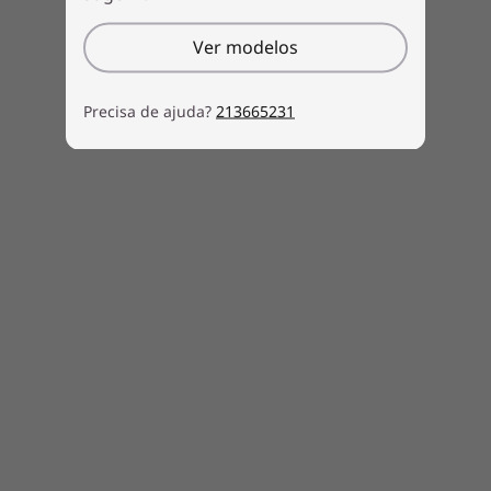
botão Ligar e já está. Além disso, pode contar
Voltar ao início
com o módulo dTPM (discrete Trusted
Ver modelos
Platform Module) 2.0, um microcircuito seguro
para encriptar as suas palavras-passe e outros
Precisa de ajuda?
213665231
dados confidenciais.