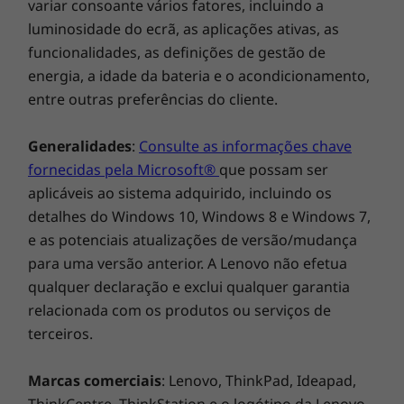
variar consoante vários fatores, incluindo a
velocidades reais poderão variar e poderão ser inferiores às esperadas.
Pronto para a sala de reuniões ou para a
luminosidade do ecrã, as aplicações ativas, as
praia
Certificações ambientais
funcionalidades, as definições de gestão de
®
Escolha entre vários ecrãs de 15,6" (39,62 cm),
energia, a idade da bateria e o acondicionamento,
EPEAT
Gold
incluindo um ecrã tátil Full HD (1920x1080)
entre outras preferências do cliente.
®
ENERGY STAR
8.0
antirreflexo com visão panorâmica, 300 nit de
ErP Lot 3
luminosidade e uma enorme gama cromática.
Generalidades
:
Consulte as informações chave
TCO 9.0
Também está disponível a placa gráfica
RoHS
fornecidas pela Microsoft®
que possam ser
®
®
discreta NVIDIA
GeForce
MX 550 opcional
®
aplicáveis ao sistema adquirido, incluindo os
Certificação Eyesafe
de luz azul de baixa intensidade
que estará à altura das suas necessidades
detalhes do Windows 10, Windows 8 e Windows 7,
profissionais e de lazer. Além de uma série de
Conteúdo da embalagem
e as potenciais atualizações de versão/mudança
portas, poderá desfrutar de uma incrível
ThinkPad E15 Gen 4 (15" Intel)
para uma versão anterior. A Lenovo não efetua
®
nitidez de áudio graças às colunas Harman
Transformador CA Type-C de 65 W
qualquer declaração e exclui qualquer garantia
com tecnologia Dolby Audio™.
Manual de início rápido
relacionada com os produtos ou serviços de
terceiros.
As especificações podem variar consoante a região/modelo.
Marcas comerciais
: Lenovo, ThinkPad, Ideapad,