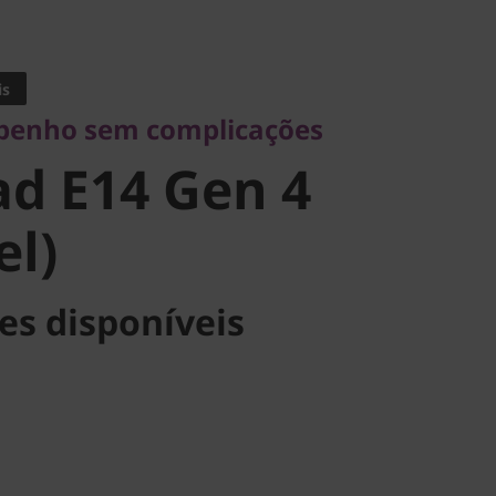
nho sem complicações
 E14 Gen 4
is
penho sem complicações
l)
d E14 Gen 4
el)
es disponíveis