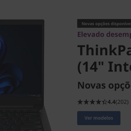
Elevado desempe
ThinkPad
Novas opções disponíve
Elevado desem
(14" Inte
ThinkPa
(14" Int
Novas opçõ
4.4
(202)
Ver modelos