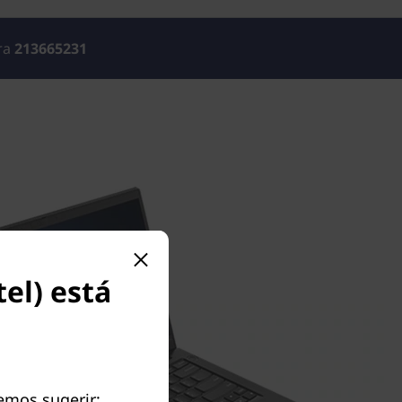
ara
213665231
el) está
demos sugerir: