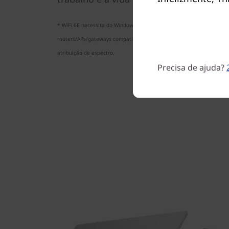
* WiFi 6E necessita do Windows 11 Pro. O funcionamento depende da
routers/APs/gateways compatíveis com WiFi 6E, bem como das certif
atribuição de espectro.
Precisa de ajuda?