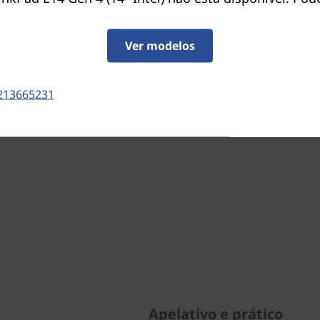
 compatibilidade do sistema operativo, de
Ver modelos
icações de regulamentação regionais e da
213665231
Apelativo e prático