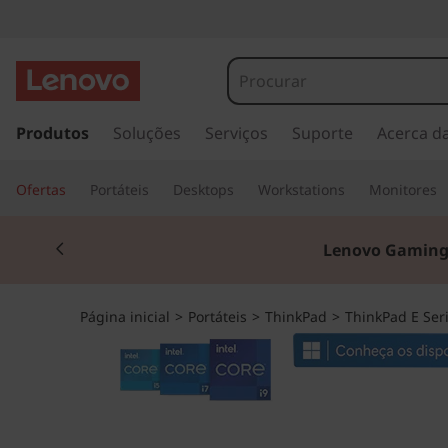
T
h
i
s
a
Produtos
Soluções
Serviços
Suporte
Acerca d
n
l
t
k
Ofertas
Portáteis
Desktops
Workstations
Monitores
a
r
P
Currently displaying item 2 of 3
p
Lenovo Gaming
a
a
r
a
d
Página inicial
>
Portáteis
>
ThinkPad
>
ThinkPad E Ser
o
c
E
o
n
1
t
e