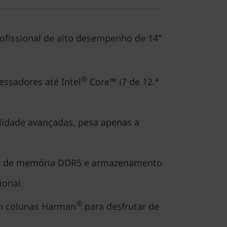
rofissional de alto desempenho de 14"
®
ssadores até Intel
Core™ i7 de 12.ª
lidade avançadas, pesa apenas a
e de memória DDR5 e armazenamento
ional
®
 colunas Harman
para desfrutar de