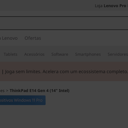
Loja
Lenovo Pro
a Lenovo
Ofertas
Tablets
Acessórios
Software
Smartphones
Servidore
 |
Joga sem limites. Acelera com um ecossistema completo
ies
>
ThinkPad E14 Gen 4 (14" Intel)