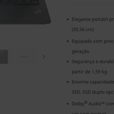
Elegante portátil p
(35,56 cm)
Equipada com proce
geração
Segurança e durabi
partir de 1,59 kg
Enorme capacidad
SSD, SSD duplo opc
®
Dolby
Audio™ com
um som incrível