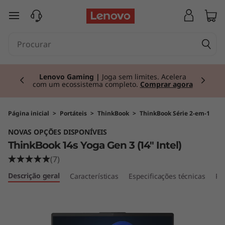
T
saltar para o conteúdo principal
h
i
Currently displaying item 2 of 3
n
Lenovo Gaming |
Joga sem limites. Acelera
com um ecossistema completo.
Comprar agora
k
B
Página inicial
>
Portáteis
>
ThinkBook
>
ThinkBook Série 2-em-1
NOVAS OPÇÕES DISPONÍVEIS
o
ThinkBook 14s Yoga Gen 3 (14" Intel)
o
(7)
Descrição geral
Características
Especificações técnicas
Po
k
1