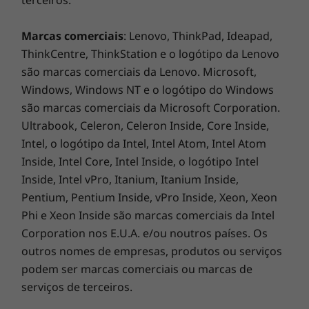
terceiros.
*Visite
www.epeat.net
para ver o estado do registo por país.
Marcas comerciais
: Lenovo, ThinkPad, Ideapad,
As especificações podem variar consoante a região/modelo.
ThinkCentre, ThinkStation e o logótipo da Lenovo
são marcas comerciais da Lenovo. Microsoft,
OUTRAS INFORMAÇÕES
Windows, Windows NT e o logótipo do Windows
são marcas comerciais da Microsoft Corporation.
Segurança ThinkShield
Ultrabook, Celeron, Celeron Inside, Core Inside,
Discrete Trusted Platform Module (dTPM) 2.0
Intel, o logótipo da Intel, Intel Atom, Intel Atom
Smart Power On: leitor de impressões digitais
Inside, Intel Core, Intel Inside, o logótipo Intel
integrado no botão para ligar/desligar (Match-On-
Inside, Intel vPro, Itanium, Itanium Inside,
Chip)
Pentium, Pentium Inside, vPro Inside, Xeon, Xeon
®
Glance by Mirametrix
Phi e Xeon Inside são marcas comerciais da Intel
Kensington Nano Security Slot™
Corporation nos E.U.A. e/ou noutros países. Os
Tampa de privacidade da câmara Web
outros nomes de empresas, produtos ou serviços
Levamos a segurança muito a sério
podem ser marcas comerciais ou marcas de
Software pré-carregado
A biometria oferece proteção adicional no
serviços de terceiros.
AI Meeting Manager
portátil ThinkBook 14s Yoga (3.ª geração) com