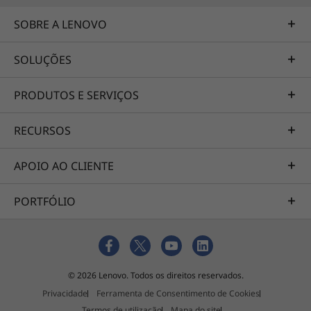
SOBRE A LENOVO
SOLUÇÕES
PRODUTOS E SERVIÇOS
RECURSOS
APOIO AO CLIENTE
PORTFÓLIO
Execute tarefas em multitasking
Este excelente portátil convertível para PME
tem mais para oferecer além dos
processadores rápidos e do excelente WiFi. Por
© 2026 Lenovo. Todos os direitos reservados.
isso, também equipamos o 2-em-1 ThinkBook
Privacidade
Ferramenta de Consentimento de Cookies
14s Yoga (3.ª geração) com ampla memória
Termos de utilização
Mapa do site