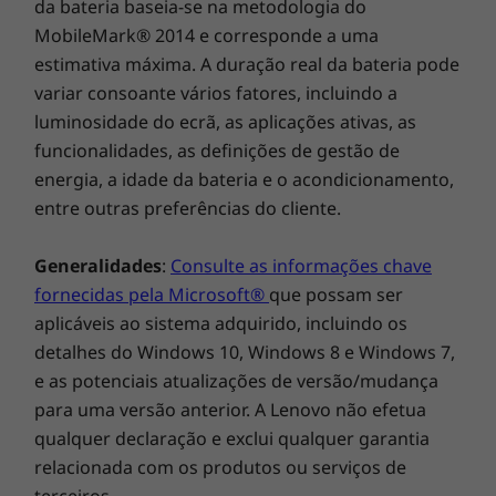
da bateria baseia-se na metodologia do
MobileMark® 2014 e corresponde a uma
O 2-em-1 ThinkBook 14s Yoga (3.ª geração)
SUSTENTABILIDADE
estimativa máxima. A duração real da bateria pode
conta com um ecrã Full HD de 35,56 cm (14")
variar consoante vários fatores, incluindo a
®
Materiais
com Dolby Vision
que oferece imagens
luminosidade do ecrã, as aplicações ativas, as
nítidas com 100% da gama cromática sRGB.
25% de plástico reciclado pós-consumo (PCC) na
funcionalidades, as definições de gestão de
Além disso, conta com uma certificação de
bateria
emissões de luz azul de baixa intensidade, com
energia, a idade da bateria e o acondicionamento,
90% de plástico reciclado PCC utilizado no
®
®
entre outras preferências do cliente.
transformador de 65 W
vidro Corning
Gorilla
Glass de proteção
30% de plástico que não prejudica os oceanos na
duradouro e Lenovo Super Resolution para
embalagem
melhorar automaticamente os vídeos. O painel
Generalidades
:
Consulte as informações chave
Coberturas superior e inferior (A e D) fabricadas em
multitoque antidedadas conta com um teclado
fornecidas pela Microsoft®
que possam ser
alumínio
no ecrã semelhante ao de um telemóvel, ideal
aplicáveis ao sistema adquirido, incluindo os
Lenovo CO2 Offset Services
para o modo de tablet. Utilize a Caneta
detalhes do Windows 10, Windows 8 e Windows 7,
inteligente integrada ThinkBook Yoga para
e as potenciais atualizações de versão/mudança
Certificações/registos
assinar documentos, tomar notas e
para uma versão anterior. A Lenovo não efetua
inclusivamente desenhar. Retire-a do elegante
®
EPEAT
Gold, onde aplicável*
qualquer declaração e exclui qualquer garantia
espaço de arrumação para abrir a aplicação
ENERGY STAR 8.0
relacionada com os produtos ou serviços de
Smart Note.