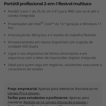
Portátil profissional 2-em-1 flexível multiuso
1
Portátil 2-em-1 de 35,56 cm (14") para PME com ecrã tátil e
4
caneta integrada
®
Processador até Intel
Core™ de 13.ª geração e Windows 11
"
Pro
I
Articulação de 360 graus e 4 modos de trabalho flexíveis
Armazenamento em massa disponível com a opção de
n
unidade SSD dupla
Ligue o seu dispositivo de forma ultrarrápida e em
t
segurança com o leitor de impressões digitais integrado
Ideal para quem viaja em negócios, assistentes executivos e
e
consultores de vendas
l
)
Preço empresarial:
Apenas para membros Inscreva-se no
Lenovo Pro e poupe ›
Tarifas para estudantes e professores:
Apenas para
membros
Registe-se no Lenovo Educação e poupe ›