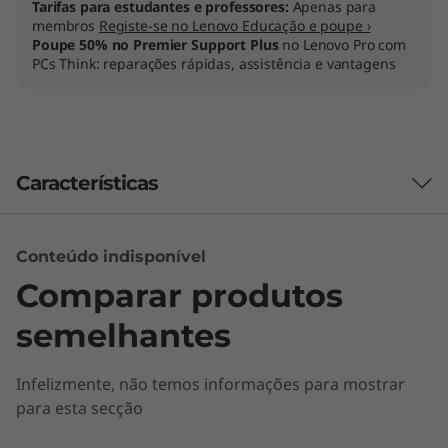
Tarifas para estudantes e professores:
Apenas para
)
membros
Registe-se no Lenovo Educação e poupe ›
Poupe 50% no Premier Support Plus
no Lenovo Pro com
PCs Think: reparações rápidas, assistência e vantagens
Características
Conteúdo indisponível
Comparar produtos
semelhantes
Infelizmente, não temos informações para mostrar
para esta secção