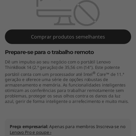
4
G
e
Comprar produtos semelhantes
n
2
Prepare-se para o trabalho remoto
Dê um impulso ao seu negócio com o portátil Lenovo
(
ThinkBook 14 (2.ª geração) de 35,56 cm (14"). Este potente
®
portátil conta com um processador até Intel
Core™ de 11.ª
I
geração e oferece uma série de opções robustas de
armazenamento e memória. As funcionalidades inteligentes
n
otimizam as conferências para trabalhar remotamente sem
problemas, proteger os seus olhos contra os danos da luz
azul, gerir de forma inteligente o arrefecimento e muito mais.
t
e
Preço empresarial:
Apenas para membros Inscreva-se no
l
Lenovo Pro e poupe ›