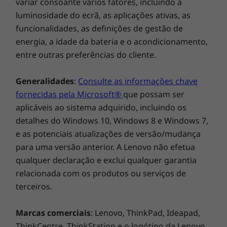
variar consoante vários fatores, incluindo a
luminosidade do ecrã, as aplicações ativas, as
O Lenovo ThinkBook 14 Gen 2 ajuda-o a
funcionalidades, as definições de gestão de
minimizar as complicações e os incómodos do
energia, a idade da bateria e o acondicionamento,
trabalho remoto. O cancelamento de ruído
entre outras preferências do cliente.
baseado na IA otimiza o som das
teleconferências, enquanto os controlos
especiais permite dominar melhor aquilo que
Generalidades
:
Consulte as informações chave
o seu microfone transmite.
fornecidas pela Microsoft®
que possam ser
aplicáveis ao sistema adquirido, incluindo os
detalhes do Windows 10, Windows 8 e Windows 7,
e as potenciais atualizações de versão/mudança
para uma versão anterior. A Lenovo não efetua
qualquer declaração e exclui qualquer garantia
relacionada com os produtos ou serviços de
terceiros.
Marcas comerciais
: Lenovo, ThinkPad, Ideapad,
ThinkCentre, ThinkStation e o logótipo da Lenovo