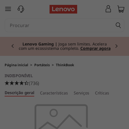
T
saltar para o conteúdo principal
h
i
Currently displaying item 2 of 3
n
Lenovo Gaming |
Joga sem limites. Acelera
com um ecossistema completo.
Comprar agora
k
B
Página inicial
>
Portáteis
>
ThinkBook
INDISPONÍVEL
o
(736)
o
Descrição geral
Características
Serviços
Críticas
k
1