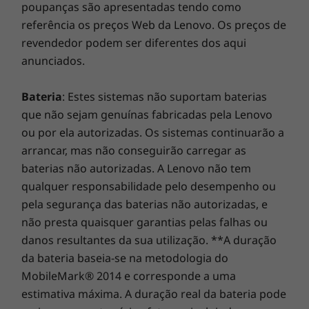
poupanças são apresentadas tendo como
referência os preços Web da Lenovo. Os preços de
revendedor podem ser diferentes dos aqui
anunciados.
Bateria
: Estes sistemas não suportam baterias
que não sejam genuínas fabricadas pela Lenovo
ou por ela autorizadas. Os sistemas continuarão a
Fino, leve e distinto
arrancar, mas não conseguirão carregar as
baterias não autorizadas. A Lenovo não tem
O Lenovo ThinkBook 14 Gen 2 permite-lhe, e
qualquer responsabilidade pelo desempenho ou
aos seus colaboradores, destacar-se graças ao
pela segurança das baterias não autorizadas, e
seu design elegante e profissional em dois
não presta quaisquer garantias pelas falhas ou
tons. As molduras compactas oferecem uma
danos resultantes da sua utilização. **A duração
relação ecrã/corpo de 85%. E com apenas 17,9
mm e 1,5 kg, é suficientemente fino e leve para
da bateria baseia-se na metodologia do
levar para todo o lado.
MobileMark® 2014 e corresponde a uma
estimativa máxima. A duração real da bateria pode
Teleconferências mais inteligentes