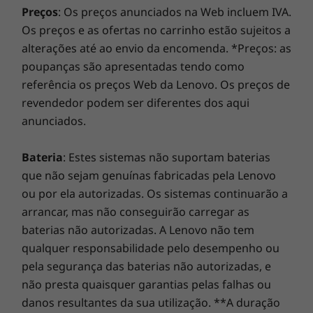
BIOS com autorreparação repõe as
certificações de regulamentação regionais e da atribuição de espectro.
Preços
: Os preços anunciados na Web incluem IVA.
adware, o malware e outras ameaças. Liberte o
informações críticas para a eventualidade de o
Os preços e as ofertas no carrinho estão sujeitos a
potencial de uma viagem virtual emocionante!
Suporte de ligação à base
seu dispositivo ser comprometido.
alterações até ao envio da encomenda. *Preços: as
Base USB-C
poupanças são apresentadas tendo como
referência os preços Web da Lenovo. Os preços de
DESIGN
revendedor podem ser diferentes dos aqui
anunciados.
Dimensões (A x L x P)
17,5 mm x 356 mm x 253,5 mm
Bateria
: Estes sistemas não suportam baterias
que não sejam genuínas fabricadas pela Lenovo
Peso
ou por ela autorizadas. Os sistemas continuarão a
A partir de 1,7 kg
arrancar, mas não conseguirão carregar as
baterias não autorizadas. A Lenovo não tem
Teclado
qualquer responsabilidade pelo desempenho ou
Tecla inteligente F9 personalizada
pela segurança das baterias não autorizadas, e
Resistente aos derrames
não presta quaisquer garantias pelas falhas ou
Opcional: Retroiluminação com LED branco
danos resultantes da sua utilização. **A duração
Melhore a capacidade de colaboração
Teclado numérico