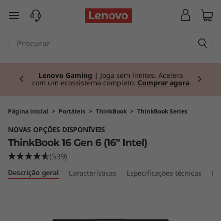
T
saltar para o conteúdo principal
h
i
Currently displaying item 2 of 3
n
Lenovo Gaming |
Joga sem limites. Acelera
com um ecossistema completo.
Comprar agora
k
B
Página inicial
>
Portáteis
>
ThinkBook
>
ThinkBook Series
NOVAS OPÇÕES DISPONÍVEIS
o
ThinkBook 16 Gen 6 (16" Intel)
o
(539)
Descrição geral
Características
Especificações técnicas
Po
k
1