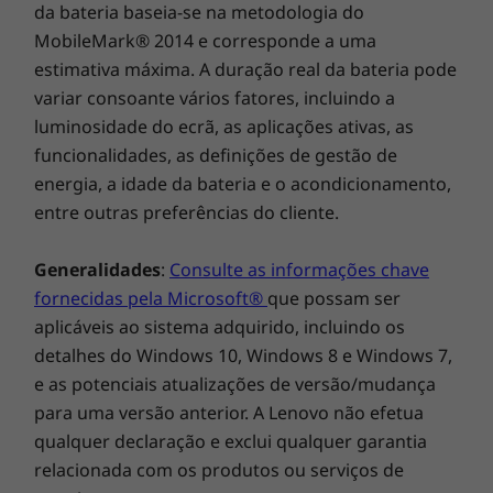
da bateria baseia-se na metodologia do
Teclas de seta maiores
Com a opção de uma câmara híbrida
MobileMark® 2014 e corresponde a uma
Painel tátil ampliado: 120 mm x 75 mm
infravermelhos Full HD, o portátil ThinkBook 16
estimativa máxima. A duração real da bateria pode
Articulação de 180 graus (modo totalmente aberto)
(6.ª geração) simplifica as videochamadas. Com
variar consoante vários fatores, incluindo a
imagens intensas e nítidas num ecrã ainda
luminosidade do ecrã, as aplicações ativas, as
SUSTENTABILIDADE
maior (dado o formato 16:10), sentirá que está
funcionalidades, as definições de gestão de
na mesma sala que os seus colegas. Com
energia, a idade da bateria e o acondicionamento,
Material
cancelamento de ruído baseado em IA e Dolby
entre outras preferências do cliente.
Audio™, diga adeus aos ruídos de fundo para
Alumínio anodizado na cobertura superior
as pessoas o ouvirem alto e bom som, tal
50% de conteúdo reciclado pós-consumo usado nas
Generalidades
:
Consulte as informações chave
como as ouve. Além disso, quando não quer
coberturas do teclado
fornecidas pela Microsoft®
que possam ser
que a câmara o veja, a tampa de privacidade
Certificações/registos
da câmara Web assegura que ninguém o vê.
aplicáveis ao sistema adquirido, incluindo os
detalhes do Windows 10, Windows 8 e Windows 7,
®
EPEAT
Gold, onde aplicável*
e as potenciais atualizações de versão/mudança
®
TÜV Rheinland Eyesafe
para uma versão anterior. A Lenovo não efetua
TÜV Rheinland Low Blue Light (controlado por
qualquer declaração e exclui qualquer garantia
hardware)
relacionada com os produtos ou serviços de