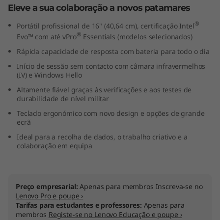
Eleve a sua colaboração a novos patamares
t
®
Portátil profissional de 16" (40,64 cm), certificação Intel
e
®
Evo™ com até vPro
Essentials (modelos selecionados)
l
Rápida capacidade de resposta com bateria para todo o dia
Início de sessão sem contacto com câmara infravermelhos
)
(IV) e Windows Hello
Altamente fiável graças às verificações e aos testes de
durabilidade de nível militar
Teclado ergonómico com novo design e opções de grande
ecrã
Ideal para a recolha de dados, o trabalho criativo e a
colaboração em equipa
Preço empresarial:
Apenas para membros Inscreva-se no
Lenovo Pro e poupe ›
Tarifas para estudantes e professores:
Apenas para
membros
Registe-se no Lenovo Educação e poupe ›