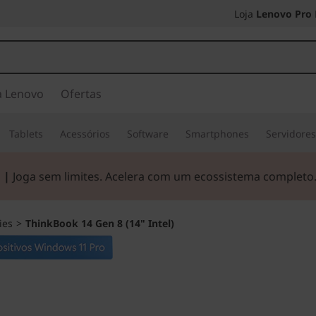
Loja
Lenovo Pro
a Lenovo
Ofertas
Tablets
Acessórios
Software
Smartphones
Servidore
 |
Joga sem limites. Acelera com um ecossistema completo
ies
>
ThinkBook 14 Gen 8 (14" Intel)