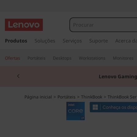
T
h
i
s
a
Produtos
Soluções
Serviços
Suporte
Acerca d
n
l
t
k
Ofertas
Portáteis
Desktops
Workstations
Monitores
a
r
B
Currently displaying item 2 of 3
p
Lenovo Gaming
a
o
r
a
o
Página inicial
>
Portáteis
>
ThinkBook
>
ThinkBook Ser
o
c
k
o
n
1
t
e