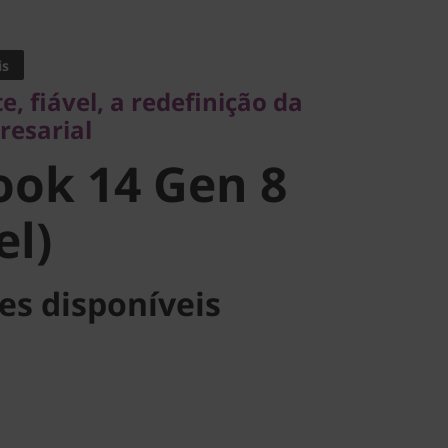
fiável, a redefinição da
arial
is
ok 14 Gen 8
e, fiável, a redefinição da
resarial
l)
ok 14 Gen 8
el)
es disponíveis