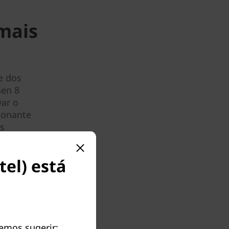
mais
e dos
Gen 8
var o
ionante
as
iência
ara uma
tel) está
demos sugerir: