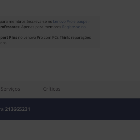
para membros Inscreva-se no
Lenovo Pro e poupe ›
professores:
Apenas para membros
Registe-se no
port Plus
no Lenovo Pro com PCs Think: reparações
gens
Serviços
Críticas
ara
213665231