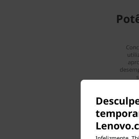
Pot
Conc
util
apro
desemp
s
funci
energé
Desculpe
tempora
Lenovo.
Infelizmente, Th