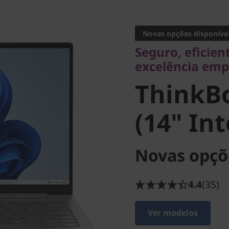
Seguro, eficiente, 
excelência empres
Novas opções disponíve
ThinkBo
Seguro, eficient
excelência emp
(14" Inte
ThinkBo
(14" Int
Novas opçõ
4.4
(35)
Ver modelos