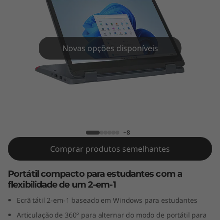
Y
o
g
Novas opções disponíveis
a
G
e
Lenovo 500w Yoga Gen 4 (12" Intel)
n
+8
4
Comprar produtos semelhantes
(
Portátil compacto para estudantes com a
flexibilidade de um 2-em-1
1
Ecrã tátil 2-em-1 baseado em Windows para estudantes
2
Articulação de 360° para alternar do modo de portátil para