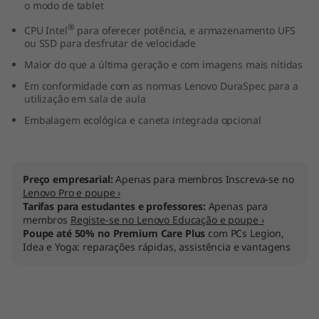
o modo de tablet
"
®
CPU Intel
para oferecer potência, e armazenamento UFS
I
ou SSD para desfrutar de velocidade
Maior do que a última geração e com imagens mais nítidas
n
Em conformidade com as normas Lenovo DuraSpec para a
utilização em sala de aula
t
Embalagem ecológica e caneta integrada opcional
e
l
Preço empresarial:
Apenas para membros Inscreva-se no
Lenovo Pro e poupe ›
)
Tarifas para estudantes e professores:
Apenas para
membros
Registe-se no Lenovo Educação e poupe ›
Poupe até 50% no Premium Care Plus
com PCs Legion,
Idea e Yoga: reparações rápidas, assistência e vantagens