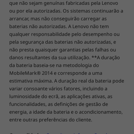
que não sejam genuínas fabricadas pela Lenovo
melhorado
* A embalagem do produto contém conteúdo reciclado, plástico de base biológica,
ou por ela autorizadas. Os sistemas continuarão a
material de fibra de base biológica não-lenhoso e/ou material florestal sustentável.
O portátil 2-em-1 para estudantes Lenovo
arrancar, mas não conseguirão carregar as
500w Yoga (4.ª geração) conta com uma
Certificações/registos
baterias não autorizadas. A Lenovo não tem
grande bateria com capacidade para longas
®
Energy Star
8.0
qualquer responsabilidade pelo desempenho ou
horas de funcionamento para desfrutar de
®
pela segurança das baterias não autorizadas, e
EPEAT
Gold, onde aplicável*
longos período de estudo, mesmo quando
não presta quaisquer garantias pelas falhas ou
®
Embalagem Forest Stewardship Council
(FSC)
está longe de uma tomada elétrica. É fácil de
danos resultantes da sua utilização. **A duração
RoHS
utilizar e o ecrã foi atualizado em relação aos
da bateria baseia-se na metodologia do
TCO 9.0
modelos da geração anterior: mede agora
MobileMark® 2014 e corresponde a uma
30,48 cm (12") com resolução WUXGA mais
detalhada que oferece mais 37% de pixéis por
estimativa máxima. A duração real da bateria pode
*Visite
www.epeat.net
para ver o estado do registo por país.
polegada do que anteriormente. Conta
variar consoante vários fatores, incluindo a
As especificações podem variar consoante a região/modelo.
também com uma câmara Web virada para a
luminosidade do ecrã, as aplicações ativas, as
frente, disponível em HD ou Full HD, e uma
funcionalidades, as definições de gestão de
câmara Web opcional virada para trás para as
energia, a idade da bateria e o acondicionamento,
OUTRAS INFORMAÇÕES
sessões de aprendizagem interativa, seja em
entre outras preferências do cliente.
sala de aula ou apenas entre estudantes.
Segurança