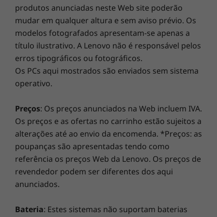
produtos anunciadas neste Web site poderão
várias portas USB-A e uma porta HDMI para
Carregamento superior
Atualize a garantia do seu portátil
mudar em qualquer altura e sem aviso prévio. Os
ligar periféricos.
Painel tátil integrado
modelos fotografados apresentam-se apenas a
Resistente aos derrames (até 360 ml)
Na Lenovo, todos os portáteis beneficiam de uma
título ilustrativo. A Lenovo não é responsável pelos
Teclas integrais não arrancáveis
garantia de um ano para a bateria,
erros tipográficos ou fotográficos.
independentemente da garantia do sistema. Mas há
Caneta
Os PCs aqui mostrados são enviados sem sistema
um verdadeiro fator de mudança: oferecemos
Opcional: Caneta integrada Lenovo (recarregável)
operativo.
uma
Sealed Battery Warranty de 3 anos
numa seleção
de PCs. Desfrute de três anos de bateria sem
As especificações podem variar consoante a região/modelo.
preocupações ao adquirir esta atualização com o seu
Preços
: Os preços anunciados na Web incluem IVA.
dispositivo ou durante o período de garantia original
Os preços e as ofertas no carrinho estão sujeitos a
de um ano da bateria (se a bateria estiver em bom
alterações até ao envio da encomenda. *Preços: as
SUSTENTABILIDADE
estado). Melhor ainda, beneficia de uma cobertura
poupanças são apresentadas tendo como
para uma substituição da bateria no caso de surgir um
referência os preços Web da Lenovo. Os preços de
Material
problema. Melhore a sua experiência com a opção de
revendedor podem ser diferentes dos aqui
Embalagem 90% reciclada/reciclável*
atualização para o On-site Service. Na Lenovo, a
anunciados.
90% de conteúdo pós-consumidor (PCC) nas
excelência reside na combinação do desempenho e da
estruturas do transformador CA
proteção dos portáteis!
Bateria
: Estes sistemas não suportam baterias
Bateria de grande duração, ecrã