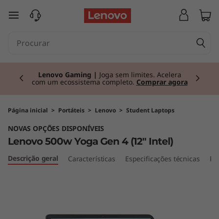
L
saltar para o conteúdo principal
e
n
Currently displaying item 2 of 3
o
Lenovo Gaming |
Joga sem limites. Acelera
com um ecossistema completo.
Comprar agora
v
o
Página inicial
>
Portáteis
>
Lenovo
>
Student Laptops
NOVAS OPÇÕES DISPONÍVEIS
5
Lenovo 500w Yoga Gen 4 (12" Intel)
0
Descrição geral
Características
Especificações técnicas
Po
0
w