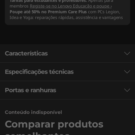
Tarifas para estudantes e professores:
Apenas para
membros
Registe-se no Lenovo Educação e poupe ›
Poupe até 50% no Premium Care Plus
com PCs Legion,
Idea e Yoga: reparações rápidas, assistência e vantagens
Características
Especificações técnicas
®
Processadores Intel
Core™ de 13.ª
geração. Desempenho para além dos
limites
Portas e ranhuras
Bateria
A mais recente arquitetura híbrida da Intel
*Até 99,99 Whr
combinada com as funcionalidades líderes do
Até 12 horas (objetivo)
Conteúdo indisponível
setor proporcionam a derradeira experiência
Super Rapid Charge (30 minutos de carga para obter
Comparar produtos
Gaming. Desfrute do streaming, crie e compita
de 0% a 80% da capacidade ou 60 minutos de carga
ao nível mais elevado: os processadores Intel
para obter de 0 a 100% de capacidade)