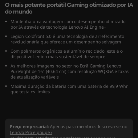
O mais potente portátil Gaming otimizado por IA
(
do mundo
1
Mantenha uma vantagem com o desempenho otimizado
por IA através da tecnologia Lenovo AI Engine+
6
Legion Coldfront 5.0 é uma tecnologia de arrefecimento
revolucionária que oferece um desempenho selvagem
"
Com polímeros orgânicos e alumínio reciclado, este é o
dispositivo Legion mais sustentável de sempre
I
As melhores imagens no setor no Ecrã Gaming Lenovo
PureSight de 16" (40,64 cm) com resolução WQXGA e taxas
n
de atualização variáveis
t
Máxima duração da bateria com uma bateria de 99,9 Whr
que testa os limites
e
l
)
Preço empresarial:
Apenas para membros Inscreva-se no
Lenovo Pro e poupe ›