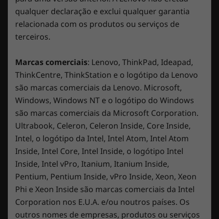
i
ã
Lenovo PC Manager
arena, desde o momento em que o desembala
a
o
qualquer declaração e exclui qualquer garantia
1
i
Lenovo Vantage e Legion Zone
e nos anos seguintes.
.
r
relacionada com os produtos ou serviços de
McAfee LiveSafe™ (versão de avaliação)
á
a
terceiros.
Microsoft Office (versão de avaliação)
A
F
b
r
n
o
Power2Go
i
á
t
r
Marcas comerciais
: Lenovo, ThinkPad, Ideapad,
Ferramenta de gestão de cores X-Rite
u
l
o
m
ThinkCentre, ThinkStation e o logótipo da Lenovo
a
i
g
j
são marcas comerciais da Lenovo. Microsoft,
s
r
a
Especificações técnicas completas
n
Windows, Windows NT e o logótipo do Windows
e
a
e
d
f
l
Referência das especificações do produto:
Modelos,
são marcas comerciais da Microsoft Corporation.
a
e
i
Especificações, Documentos, Compatibilidade (em
m
Ultrabook, Celeron, Celeron Inside, Core Inside,
f
a
o
inglês)
d
Intel, o logótipo da Intel, Intel Atom, Intel Atom
o
E
a
t
s
l
Inside, Intel Core, Intel Inside, o logótipo Intel
.
As especificações podem variar consoante a região/modelo.
o
t
Legion Coldfront 5.0: A melhor tecnologia
Inside, Intel vPro, Itanium, Itanium Inside,
g
a
térmica otimizada por IA da sua classe
Pentium, Pentium Inside, vPro Inside, Xeon, Xeon
r
a
A
F
a
c
Phi e Xeon Inside são marcas comerciais da Intel
Com a melhor tecnologia térmica Legion
n
o
f
ç
Corporation nos E.U.A. e/ou noutros países. Os
Coldfront 5.0 da sua classe, poderá competir
á
t
i
ã
outros nomes de empresas, produtos ou serviços
l
o
ao máximo. O sistema de ventoinha
a
o