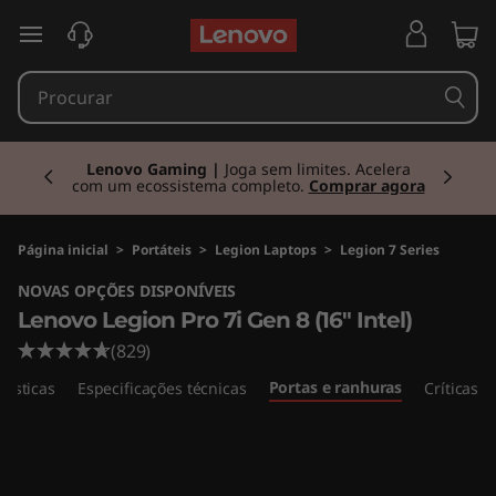
L
saltar para o conteúdo principal
e
n
Currently displaying item 2 of 3
o
Lenovo Gaming |
Joga sem limites. Acelera
com um ecossistema completo.
Comprar agora
v
o
Página inicial
>
Portáteis
>
Legion Laptops
>
Legion 7 Series
NOVAS OPÇÕES DISPONÍVEIS
L
Lenovo Legion Pro 7i Gen 8 (16" Intel)
e
(829)
Portas e ranhuras
rísticas
Especificações técnicas
Críticas
g
i