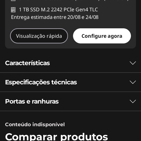
1 TB SSD M.2 2242 PCIe Gen4 TLC
Entrega estimada entre 20/08 e 24/08
Visualização rápida
Configure agora
Características
Especificações técnicas
Onde o desempenho
eleva as experiências
Portas e ranhuras
Desempenho
do dia a dia.
Unidade de Processamento Neural (NPU)
Conteúdo indisponível
Os processadores AMD Ryzen™ 200 Series
Desempenho de IA de até 16 triliões de operações por
para dispositivos móveis oferecem a
segundo (TOPS)
Comparar produtos
tecnologia que os utilizadores precisam para