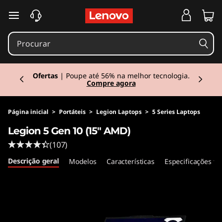
L
saltar para o conteúdo principal
e
g
Currently displaying item 1 of 3
i
Ofertas
| Poupe até 56% na melhor tecnologia.
Compre agora
o
n
Página inicial
>
Portáteis
>
Legion Laptops
>
5 Series Laptops
Legion 5 Gen 10 (15" AMD)
5
(107)
G
Descrição geral
Modelos
Características
Especificações té
e
n