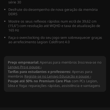
série 30
A
Desfrute do desempenho de nova geração da memória
DDR5
M
Mostre os seus reflexos rápidos num ecrã de 39,62 cm
D
(15,6″) com resolução até WQHD e taxa de atualização de
165 Hz
)
Faça o overclocking do seu jogo sem sobreaquecer graças
ao arrefecimento Legion Coldfront 4.0
Preço empresarial:
Apenas para membros Inscreva-se no
Lenovo Pro e poupe ›
Tarifas para estudantes e professores:
Apenas para
membros
Registe-se no Lenovo Educação e poupe ›
Poupe até 50% no Premium Care Plus
com PCs Legion,
Idea e Yoga: reparações rápidas, assistência e vantagens