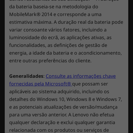
Transformador CA
desempenho num formato portátil. A
da bateria baseia-se na metodologia do
Transformador compacto de 230 W
articulação antipancadas e a ranhura das
MobileMark® 2014 e corresponde a uma
Transformador compacto de 300 W
portas de E/S evitam que os conectores se
estimativa máxima. A duração real da bateria pode
prendam ou quebrem. Com um logótipo
variar consoante vários fatores, incluindo a
Software pré-carregado
minimizado, rebordo e um discreto interruptor
luminosidade do ecrã, as aplicações ativas, as
Lenovo Antivirus
e-Shutter de câmara Web associado à câmara
funcionalidades, as definições de gestão de
Lenovo Nerve Center
Web de 1080p, há algo para cada pessoa.
energia, a idade da bateria e o acondicionamento,
Lenovo PC Manager
entre outras preferências do cliente.
Lenovo Vantage
McAfee LiveSafe™ (avaliação)
Microsoft Office (versão de avaliação)
Generalidades
:
Consulte as informações chave
Power2Go
fornecidas pela Microsoft®
que possam ser
Xbox Game Pass (avaliação de 3 meses)
aplicáveis ao sistema adquirido, incluindo os
detalhes do Windows 10, Windows 8 e Windows 7,
As especificações podem variar consoante a região/modelo.
e as potenciais atualizações de versão/mudança
para uma versão anterior. A Lenovo não efetua
Gaming sereno e calmo
qualquer declaração e exclui qualquer garantia
relacionada com os produtos ou serviços de
A tecnologia térmica no Legion 5 é feroz, tal