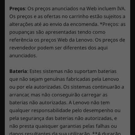
de PCs. Desfrute de três anos de bateria sem
2x USB-A 3.2 Gen 1 (1 sempre ligada de 5 V)
preocupações ao adquirir esta atualização com o seu
Preços
: Os preços anunciados na Web incluem IVA.
USB-C 3.2 Gen 2 (DisplayPort™ 1.4, alimentação de 135
dispositivo ou durante o período de garantia original
Os preços e as ofertas no carrinho estão sujeitos a
W)
de um ano da bateria (se a bateria estiver em bom
alterações até ao envio da encomenda. *Preços: as
HDMI™ 2.1
estado). Melhor ainda, beneficia de uma cobertura
poupanças são apresentadas tendo como
Ethernet (RJ45)
para uma substituição da bateria no caso de surgir um
referência os preços Web da Lenovo. Os preços de
Entrada de alimentação
problema. Melhore a sua experiência com a opção de
revendedor podem ser diferentes dos aqui
atualização para o On-site Service. Na Lenovo, a
anunciados.
As velocidades de transferência da porta USB são aproximadas e dependem de vários
excelência reside na combinação do desempenho e da
fatores, como a capacidade de processamento do anfitrião/dispositivos periféricos, os
proteção dos portáteis!
Bateria
: Estes sistemas não suportam baterias
atributos dos ficheiros, a configuração do sistema e os ambientes operativos; as
que não sejam genuínas fabricadas pela Lenovo
velocidades reais poderão variar e poderão ser inferiores às esperadas.
Furtivo e elegante. Gaming com
ou por ela autorizadas. Os sistemas continuarão a
elegância.
Teclado
arrancar, mas não conseguirão carregar as
Retroiluminado a branco
baterias não autorizadas. A Lenovo não tem
O chassis em alumínio e magnésio nos
100% Anti-ghosting
esquemas de cores Storm Grey e Cloud Grey
qualquer responsabilidade pelo desempenho ou
Opcional: Retroiluminação RGB de 4 zonas
confere uma aparência e sensação elegantes e
pela segurança das baterias não autorizadas, e
Capas de tecla intermutáveis
finas. O Legion 5 (7.ª geração) é 15% mais fino
não presta quaisquer garantias pelas falhas ou
do que a geração anterior, com um potente
danos resultantes da sua utilização. **A duração