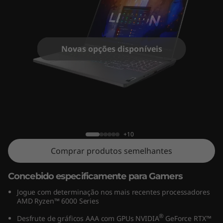
o
n
5
Novas opções disponíveis
G
e
n
Lenovo Legion 5 Gen 7 (15" AMD)
7
+10
(
Comprar produtos semelhantes
1
Concebido especificamente para Gamers
5
Jogue com determinação nos mais recentes processadores
AMD Ryzen™ 6000 Series
"
®
Desfrute de gráficos AAA com GPUs NVIDIA
GeForce RTX™