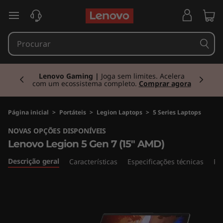
L
saltar para o conteúdo principal
e
n
Currently displaying item 2 of 3
o
Lenovo Gaming |
Joga sem limites. Acelera
com um ecossistema completo.
Comprar agora
v
o
Página inicial
>
Portáteis
>
Legion Laptops
>
5 Series Laptops
NOVAS OPÇÕES DISPONÍVEIS
L
Lenovo Legion 5 Gen 7 (15" AMD)
e
Descrição geral
Características
Especificações técnicas
Po
g
i