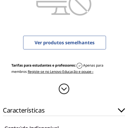
0
G
a
m
Ver produtos semelhantes
i
n
Tarifas para estudantes e professores:
Apenas para
g
membros
Registe-se no Lenovo Educação e poupe ›
(
1
5
Características
"