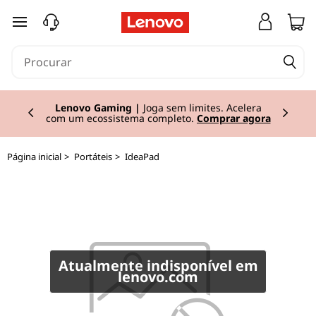
I
saltar para o conteúdo principal
d
e
Currently displaying item 2 of 3
a
Lenovo Gaming |
Joga sem limites. Acelera
com um ecossistema completo.
Comprar agora
P
Página inicial
>
Portáteis
>
IdeaPad
a
d
L
3
Atualmente indisponível em
lenovo.com
4