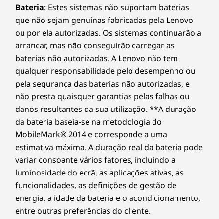
Bateria
: Estes sistemas não suportam baterias
* O funcionamento da conectividade WiFi 6E a 6 GHz depende da compatibilidade do
que não sejam genuínas fabricadas pela Lenovo
sistema operativo, de routers/APs/gateways compatíveis com WiFi 6E, bem como das
ou por ela autorizadas. Os sistemas continuarão a
certificações de regulamentação regionais e da atribuição de espectro.
arrancar, mas não conseguirão carregar as
* A disponibilidade da WWAN opcional varia consoante a região e tem de ser
baterias não autorizadas. A Lenovo não tem
configurada no momento da compra; necessita de um fornecedor de serviços de rede.
qualquer responsabilidade pelo desempenho ou
pela segurança das baterias não autorizadas, e
As especificações podem variar consoante a região/modelo.
não presta quaisquer garantias pelas falhas ou
danos resultantes da sua utilização. **A duração
DESIGN
da bateria baseia-se na metodologia do
MobileMark® 2014 e corresponde a uma
Dimensões (A x L x P)
estimativa máxima. A duração real da bateria pode
Versão com cobertura metalizada
variar consoante vários fatores, incluindo a
(mm): 313,1 x 224,9 x apenas 17,4 de espessura
luminosidade do ecrã, as aplicações ativas, as
funcionalidades, as definições de gestão de
Versão em plástico
energia, a idade da bateria e o acondicionamento,
(mm): 313,1 x 224,9 x apenas 17,8 de espessura
entre outras preferências do cliente.