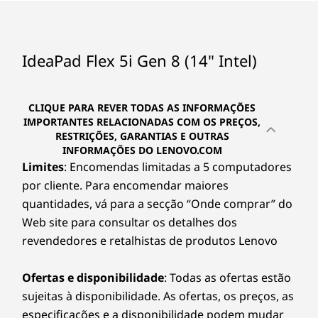
utilização do produto, a utilização do software, a funcionalidade sem fios, as
definições de gestão de energia e a luminosidade do ecrã. A capacidade máxima da
bateria diminuirá com o tempo e a utilização.
IdeaPad Flex 5i Gen 8 (14" Intel)
Áudio
2 colunas de 2 W viradas para o utilizador, Dolby
CLIQUE PARA REVER TODAS AS INFORMAÇÕES
®
Audio
IMPORTANTES RELACIONADAS COM OS PREÇOS,
RESTRIÇÕES, GARANTIAS E OUTRAS
Câmara
INFORMAÇÕES DO LENOVO.COM
Câmara HD e Full HD | Tampa de privacidade
Limites
: Encomendas limitadas a 5 computadores
por cliente. Para encomendar maiores
As especificações podem variar consoante a região/modelo.
quantidades, vá para a secção “Onde comprar” do
Web site para consultar os detalhes dos
revendedores e retalhistas de produtos Lenovo
CONECTIVIDADE
Ofertas e disponibilidade
: Todas as ofertas estão
Portas/ranhuras
sujeitas à disponibilidade. As ofertas, os preços, as
Botão para ligar/desligar
especificações e a disponibilidade podem mudar
Leitor de cartões 4 em 1