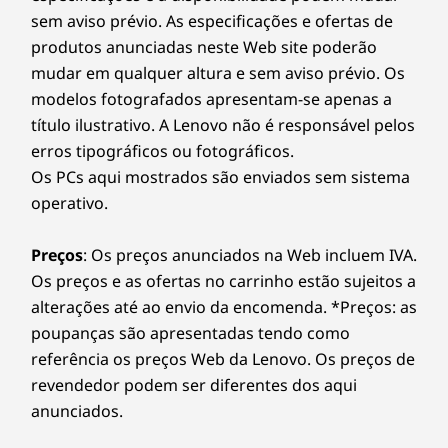
sem aviso prévio. As especificações e ofertas de
USB 3.2 Gen 1 Type-A (uma com carregamento USB)
USB 3.2 Gen 1 Type-A (uma com carregamento USB)
produtos anunciadas neste Web site poderão
Conector de alimentação
mudar em qualquer altura e sem aviso prévio. Os
HDMI™ 1.4b
modelos fotografados apresentam-se apenas a
USB 3.2 Gen 1 Type-C. (totalmente funcional) com
título ilustrativo. A Lenovo não é responsável pelos
Thunderbolt™ 4.0
erros tipográficos ou fotográficos.
Entrada combinada de 3,5 mm de
Os PCs aqui mostrados são enviados sem sistema
auscultadores/microfone
operativo.
As velocidades de transferência da porta USB são aproximadas e dependem de vários
Preços
: Os preços anunciados na Web incluem IVA.
fatores, como a capacidade de processamento do anfitrião/dispositivos periféricos, os
Os preços e as ofertas no carrinho estão sujeitos a
atributos dos ficheiros, a configuração do sistema e os ambientes operativos; as
alterações até ao envio da encomenda. *Preços: as
velocidades reais poderão variar e poderão ser inferiores às esperadas.
poupanças são apresentadas tendo como
referência os preços Web da Lenovo. Os preços de
Wi-Fi
revendedor podem ser diferentes dos aqui
WiFi 6 | WiFi 6E* (Evo™)
anunciados.
®
Até Bluetooth
5.1