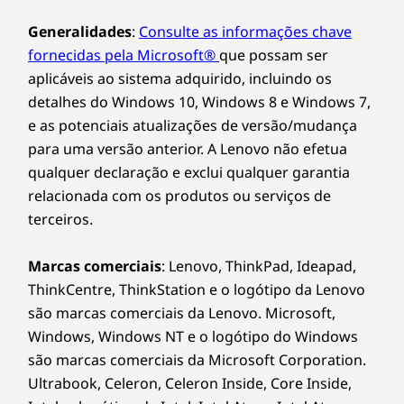
Peso
Generalidades
:
Consulte as informações chave
Versão com cobertura metalizada
fornecidas pela Microsoft®
que possam ser
A partir de 1,5 kg
aplicáveis ao sistema adquirido, incluindo os
Versão em plástico
detalhes do Windows 10, Windows 8 e Windows 7,
A partir de 1,55 kg
e as potenciais atualizações de versão/mudança
para uma versão anterior. A Lenovo não efetua
Caneta
qualquer declaração e exclui qualquer garantia
Caneta digital Lenovo opcional
relacionada com os produtos ou serviços de
terceiros.
As especificações podem variar consoante a região/modelo.
Marcas comerciais
: Lenovo, ThinkPad, Ideapad,
ThinkCentre, ThinkStation e o logótipo da Lenovo
SUSTENTABILIDADE
são marcas comerciais da Lenovo. Microsoft,
Certificações/registos
Windows, Windows NT e o logótipo do Windows
são marcas comerciais da Microsoft Corporation.
®
ENERGY STAR
8.0
Ultrabook, Celeron, Celeron Inside, Core Inside,
EPEAT™ Silver registado nos E.U.A.