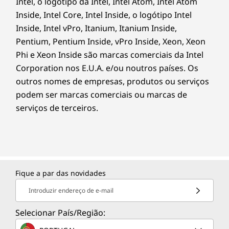
Intel, o logótipo da Intel, Intel Atom, Intel Atom
As especificações podem variar consoante a região/modelo.
Inside, Intel Core, Intel Inside, o logótipo Intel
Inside, Intel vPro, Itanium, Itanium Inside,
Pentium, Pentium Inside, vPro Inside, Xeon, Xeon
OUTRAS INFORMAÇÕES
Phi e Xeon Inside são marcas comerciais da Intel
Corporation nos E.U.A. e/ou noutros países. Os
Segurança
outros nomes de empresas, produtos ou serviços
Tampa de privacidade
podem ser marcas comerciais ou marcas de
serviços de terceiros.
Software pré-carregado
Windows 11 Home/Pro
Lenovo Vantage
Microsoft 365 (avaliação)
®
McAfee
LiveSafe™
Fique a par das novidades
Amazon Alexa
Introduzir endereço de e-mail
Conteúdo da embalagem
Selecionar País/Região:
Lenovo IdeaPad Flex 5i (8.ª geração) de 35,56 cm (14",
Intel)