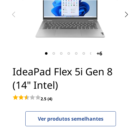
x
5
i
G
e
+6
n
IdeaPad Flex 5i Gen 8
8
(14" Intel)
(
2.5
(4)
1
4
Ver produtos semelhantes
"