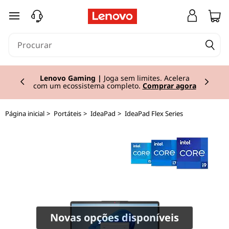
I
saltar para o conteúdo principal
d
e
Currently displaying item 2 of 3
a
Lenovo Gaming |
Joga sem limites. Acelera
com um ecossistema completo.
Comprar agora
P
Página inicial
>
Portáteis
>
IdeaPad
>
IdeaPad Flex Series
a
d
F
l
e
Novas opções disponíveis