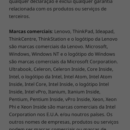
qualquer declaração e exclui qualquer garantia
relacionada com os produtos ou serviços de
terceiros.
Marcas comerciais
: Lenovo, ThinkPad, Ideapad,
ThinkCentre, ThinkStation e o logótipo da Lenovo
são marcas comerciais da Lenovo. Microsoft,
Windows, Windows NT e o logótipo do Windows
De construção robusta, resistente ao
são marcas comerciais da Microsoft Corporation.
desgaste
Ultrabook, Celeron, Celeron Inside, Core Inside,
Testado de acordo com as exigentes normas
Intel, o logótipo da Intel, Intel Atom, Intel Atom
militares do MIL-STD- 810H, o confiável e
Inside, Intel Core, Intel Inside, o logótipo Intel
duradouro IdeaPad Slim 5 foi concebido para
Inside, Intel vPro, Itanium, Itanium Inside,
enfrentar situações extremas. Quer esteja a
Pentium, Pentium Inside, vPro Inside, Xeon, Xeon
assistir a uma videoconferência na praia, a
Phi e Xeon Inside são marcas comerciais da Intel
ajustar a sua apresentação em situações
Corporation nos E.U.A. e/ou noutros países. Os
desafiadoras ou a editar as suas fotos a
outros nomes de empresas, produtos ou serviços
caminho de casa, pode fazer tudo sem
podem ser marcas comerciais ou marcas de