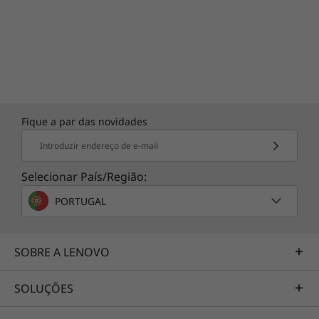
coloca-o de volta online automaticamente
quando deteta cortes de conexão em tempo
real e o cancelamento de ruído inteligente
mantém a sua voz nítida nas videochamadas,
ao remover os ruídos de fundo e de digitação.
Fique a par das novidades
Introduzir endereço de e-mail
Selecionar País/Região:
PORTUGAL
SOBRE A LENOVO
SOLUÇÕES