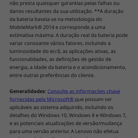
Seja produtivo ao máximo
não presta quaisquer garantias pelas falhas ou
IdeaPad Slim 5 Gen 9 (14" AMD)
danos resultantes da sua utilização. **A duração
Adaptador de 65 W
Supere os seus prazos e seja o melhor nas
da bateria baseia-se na metodologia do
Guia de início rápido
suas tarefas – nunca foi tão fácil executar
MobileMark® 2014 e corresponde a uma
multitarefas. Mantenha-se ligado aos seus
estimativa máxima. A duração real da bateria pode
Especificações técnicas completas
projetos e carregue num instante com o
variar consoante vários fatores, incluindo a
Referência das especificações do produto:
Modelos,
Carregamento Rápido Boost, aceda ao seu
luminosidade do ecrã, as aplicações ativas, as
Especificações, Documentos, Compatibilidade (em
IdeaPad Slim 5 Gen 9 com um leitor de
funcionalidades, as definições de gestão de
inglês)
impressões digitais ou com uma câmara IR
FHD com obturador de privacidade
energia, a idade da bateria e o acondicionamento,
(dependendo do modelo) e expanda a sua
entre outras preferências do cliente.
produtividade com duas portas USB-C de
função completa.
Generalidades
:
Consulte as informações chave
fornecidas pela Microsoft®
que possam ser
aplicáveis ao sistema adquirido, incluindo os
detalhes do Windows 10, Windows 8 e Windows 7,
e as potenciais atualizações de versão/mudança
para uma versão anterior. A Lenovo não efetua