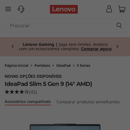
I
saltar para o conteúdo principal
d
e
Currently displaying item 2 of 3
a
Lenovo Gaming |
Joga sem limites. Acelera
com um ecossistema completo.
Comprar agora
P
a
Página inicial
>
Portáteis
>
IdeaPad
>
5 Series
NOVAS OPÇÕES DISPONÍVEIS
d
IdeaPad Slim 5 Gen 9 (14" AMD)
S
(45)
Acessórios compatíveis
Comparar produtos semelhantes
Cr
l
i