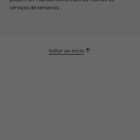
preocupações.
serviços de terceiros.
Voltar ao início
Torne cada dia mais inteligente
Acelere as suas ambições com a Lenovo AI
Engine, oferecendo uma experiência intuitiva
no trabalho e no lazer. O Smart Wireless