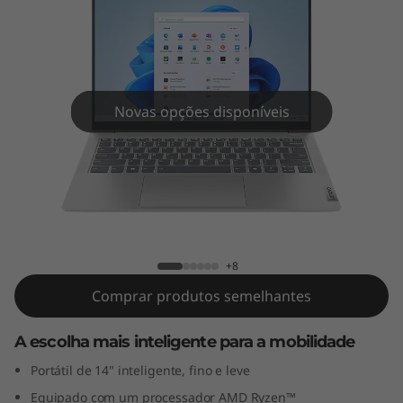
m
5
G
e
Novas opções disponíveis
n
9
IdeaPad Slim 5 Gen 9 (14" AMD)
(
1
+8
Comprar produtos semelhantes
4
A escolha mais inteligente para a mobilidade
"
Portátil de 14" inteligente, fino e leve
A
Equipado com um processador AMD Ryzen™