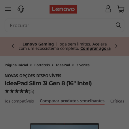
I
saltar para o conteúdo principal
d
e
Currently displaying item 2 of 3
a
Lenovo Gaming |
Joga sem limites. Acelera
com um ecossistema completo.
Comprar agora
P
a
Página inicial
>
Portáteis
>
IdeaPad
>
3 Series
NOVAS OPÇÕES DISPONÍVEIS
d
IdeaPad Slim 3i Gen 8 (16" Intel)
S
(5)
Comparar produtos semelhantes
sórios compatíveis
Críticas
l
i