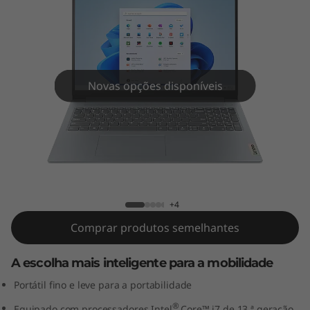
m
3
i
G
Novas opções disponíveis
e
n
IdeaPad Slim 3i Gen 8 (16" Intel)
8
(
+4
Comprar produtos semelhantes
1
A escolha mais inteligente para a mobilidade
6
Portátil fino e leve para a portabilidade
"
®
Equipado com processadores Intel
Core™ i7 de 13.ª geração