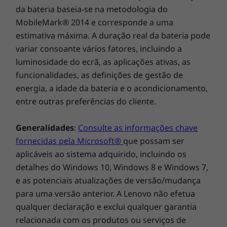
Palavra-passe do disco rígido (apenas nos modelos
da bateria baseia-se na metodologia do
tampa física da câmara Full HD acrescenta um
SSD M.2)
nível de segurança adicional. A tecnologia
MobileMark® 2014 e corresponde a uma
Palavra-passe para ligar
Rapid Charge Boost oferece duas horas de
estimativa máxima. A duração real da bateria pode
BIOS com autorreparação
duração da bateria depois de carregar durante
variar consoante vários fatores, incluindo a
15 minutos. Quem disse que a entrada de
luminosidade do ecrã, as aplicações ativas, as
Software pré-carregado
gama não pode estar bem equipada? Para não
funcionalidades, as definições de gestão de
Amazon Alexa
falar da seleção de exteriores Arctic Grey e
energia, a idade da bateria e o acondicionamento,
Lenovo Vantage
Abyss Blue.
entre outras preferências do cliente.
McAfee® LiveSafe™ (avaliação)
Microsoft 365 (avaliação)
Windows 11 Home/Pro
Generalidades
:
Consulte as informações chave
fornecidas pela Microsoft®
que possam ser
Conteúdo da embalagem
aplicáveis ao sistema adquirido, incluindo os
IdeaPad Slim 3 (8.ª geração) de 16" (40,64 cm, Intel)
detalhes do Windows 10, Windows 8 e Windows 7,
Transformador de 65 W
e as potenciais atualizações de versão/mudança
Manual de início rápido
para uma versão anterior. A Lenovo não efetua
qualquer declaração e exclui qualquer garantia
relacionada com os produtos ou serviços de