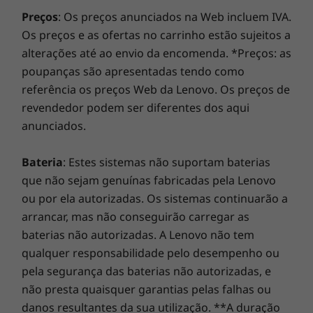
Tamanho integral com tecla de atalho dedicada para
Na Lenovo, todos os portáteis beneficiam de uma
Preços
: Os preços anunciados na Web incluem IVA.
Assistência para PME
garantia de um ano para a bateria,
Os preços e as ofertas no carrinho estão sujeitos a
independentemente da garantia do sistema. Mas há
alterações até ao envio da encomenda. *Preços: as
um verdadeiro fator de mudança: oferecemos
SUSTENTABILIDADE
poupanças são apresentadas tendo como
uma
Sealed Battery Warranty de 3 anos
numa seleção
referência os preços Web da Lenovo. Os preços de
de PCs. Desfrute de três anos de bateria sem
Certificações/registos
revendedor podem ser diferentes dos aqui
preocupações ao adquirir esta atualização com o seu
EPEAT Silver Registered
anunciados.
dispositivo ou durante o período de garantia original
ENERGY STAR 8.0
de um ano da bateria (se a bateria estiver em bom
ErP Lot 6
estado). Melhor ainda, beneficia de uma cobertura
Bateria
: Estes sistemas não suportam baterias
Tudo o que precisa e muito mais
ErP Lot 26
para uma substituição da bateria no caso de surgir um
que não sejam genuínas fabricadas pela Lenovo
Compatível com RoHS
O Slim 3i está equipado com funcionalidades
problema. Melhore a sua experiência com a opção de
ou por ela autorizadas. Os sistemas continuarão a
*Visite
www.epeat.net
para ver o estado do registo por país.
que normalmente só estão disponíveis nos
atualização para o On-site Service. Na Lenovo, a
arrancar, mas não conseguirão carregar as
dispositivos mais caros. O sensor de
excelência reside na combinação do desempenho e da
baterias não autorizadas. A Lenovo não tem
impressões digitais no botão para ligar
proteção dos portáteis!
OUTRAS INFORMAÇÕES
qualquer responsabilidade pelo desempenho ou
permite poupar tempo e evitar complicações,
pela segurança das baterias não autorizadas, e
sem a necessidade de palavras-passe. O painel
Segurança
não presta quaisquer garantias pelas falhas ou
tátil de maior dimensão oferece um controlo
Palavra-passe de administrador
danos resultantes da sua utilização. **A duração
de grande precisão na ponta dos dedos e a