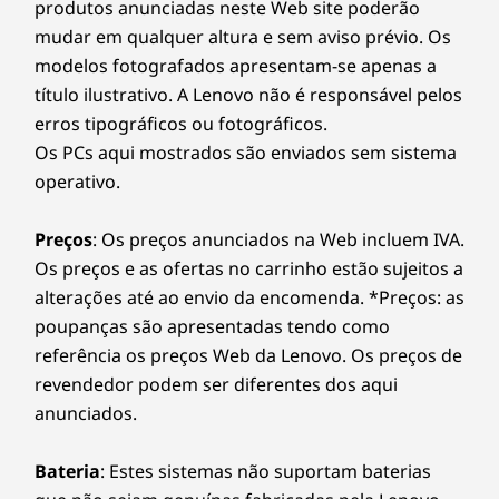
Certificações
Smart Performance
e prepare-se para um
produtos anunciadas neste Web site poderão
cansar tão facilmente. E ao mesmo tempo que
emocionante aumento do desempenho diário do seu
mudar em qualquer altura e sem aviso prévio. Os
desfruta das imagens, também poderá
®
ENERGY STAR
8.0
PC. Desfrute de uma experiência online fluida e reforce
modelos fotografados apresentam-se apenas a
deleitar-se com o incrível som do Dolby
EPEAT™ Silver
as suas defesas. Este é o futuro da excelência e a
Audio™.
título ilustrativo. A Lenovo não é responsável pelos
segurança do PC para o seu novo dispositivo Lenovo.
erros tipográficos ou fotográficos.
Software pré-carregado
Os PCs aqui mostrados são enviados sem sistema
Alexa
operativo.
Atualize a garantia do seu portátil
Lenovo Utility
Na Lenovo, todos os portáteis beneficiam de uma
Lenovo Vantage
Preços
: Os preços anunciados na Web incluem IVA.
garantia de um ano para a bateria,
McAfee LiveSafe™
Os preços e as ofertas no carrinho estão sujeitos a
independentemente da garantia do sistema. Mas há
Microsoft Office
alterações até ao envio da encomenda. *Preços: as
um verdadeiro fator de mudança: oferecemos
poupanças são apresentadas tendo como
uma
Sealed Battery Warranty de 3 anos
numa seleção
referência os preços Web da Lenovo. Os preços de
Conteúdo da embalagem
de PCs. Desfrute de três anos de bateria sem
revendedor podem ser diferentes dos aqui
preocupações ao adquirir esta atualização com o seu
ª
IdeaPad Slim 3 (8.
geração) de 35,56 cm (14", AMD)
anunciados.
dispositivo ou durante o período de garantia original
Transformador (Apenas modelos selecionados)
de um ano da bateria (se a bateria estiver em bom
estado). Melhor ainda, beneficia de uma cobertura
Bateria
: Estes sistemas não suportam baterias
para uma substituição da bateria no caso de surgir um