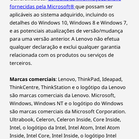
fornecidas pela Microsoft®
que possam ser
aplicáveis ao sistema adquirido, incluindo os
detalhes do Windows 10, Windows 8 e Windows 7,
e as potenciais atualizações de versão/mudança
para uma versão anterior. A Lenovo não efetua
qualquer declaração e exclui qualquer garantia
relacionada com os produtos ou serviços de
terceiros.
Mais rápido e mais longo
Marcas comerciais
: Lenovo, ThinkPad, Ideapad,
Desfrute de uma vida digital mais rápida e
ThinkCentre, ThinkStation e o logótipo da Lenovo
mais longa com portas USB-C totalmente
são marcas comerciais da Lenovo. Microsoft,
funcionais para uma alimentação acelerada,
Windows, Windows NT e o logótipo do Windows
saída para ecrã e transferência de dados.
são marcas comerciais da Microsoft Corporation.
Desfrute de um leitor de impressões digitais 2-
Ultrabook, Celeron, Celeron Inside, Core Inside,
em-1 opcional integrado no botão para
Intel, o logótipo da Intel, Intel Atom, Intel Atom
ligar/desligar e câmara Web integrada com
Inside, Intel Core, Intel Inside, o logótipo Intel
tampa de privacidade. Mantenha o ritmo com