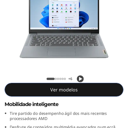
m
3
i
G
e
n
IdeaPad Slim 3 Gen 8 (14" AMD)
8
+6
(
Ver modelos
1
Mobilidade inteligente
4
Tire partido do desempenho ágil dos mais recentes
processadores AMD
″
Desfrute de conteúdos multimédia avançados num ecrã