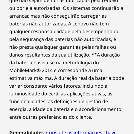
que não sejam genuínas fabricadas pela Lenovo
As especificações podem variar consoante a região/modelo.
problema. Melhore a sua experiência com a opção de
ou por ela autorizadas. Os sistemas continuarão a
Multitasking inteligente
atualização para o On-site Service. Na Lenovo, a
arrancar, mas não conseguirão carregar as
Trabalhe de forma mais inteligente e fluida
excelência reside na combinação do desempenho e da
baterias não autorizadas. A Lenovo não tem
todos os dias em várias aplicações em
proteção dos portáteis!
qualquer responsabilidade pelo desempenho ou
simultâneo e em mobilidade, com o
pela segurança das baterias não autorizadas, e
desempenho robusto dos mais recentes
não presta quaisquer garantias pelas falhas ou
processadores AMD e abundante memória,
danos resultantes da sua utilização. **A duração
melhorada pelo desempenho adaptativo da
da bateria baseia-se na metodologia do
tecnologia Smart Power. Armazene e aceda
MobileMark® 2014 e corresponde a uma
rapidamente à sua enorme biblioteca
estimativa máxima. A duração real da bateria pode
multimédia, também com um enorme
armazenamento SSD.
variar consoante vários fatores, incluindo a
luminosidade do ecrã, as aplicações ativas, as
funcionalidades, as definições de gestão de
energia, a idade da bateria e o acondicionamento,
entre outras preferências do cliente.
Generalidades
:
Consulte as informações chave