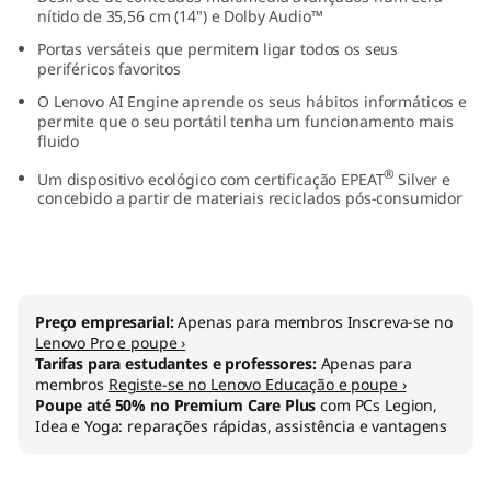
nítido de 35,56 cm (14") e Dolby Audio™
A
Portas versáteis que permitem ligar todos os seus
M
periféricos favoritos
O Lenovo AI Engine aprende os seus hábitos informáticos e
D
permite que o seu portátil tenha um funcionamento mais
fluido
)
®
Um dispositivo ecológico com certificação EPEAT
Silver e
concebido a partir de materiais reciclados pós-consumidor
Preço empresarial:
Apenas para membros Inscreva-se no
Lenovo Pro e poupe ›
Tarifas para estudantes e professores:
Apenas para
membros
Registe-se no Lenovo Educação e poupe ›
Poupe até 50% no Premium Care Plus
com PCs Legion,
Idea e Yoga: reparações rápidas, assistência e vantagens