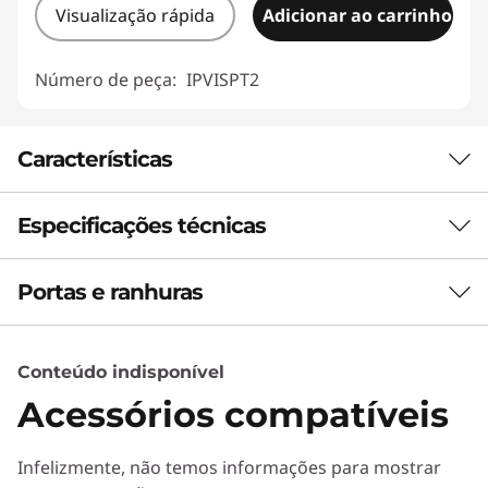
Visualização rápida
Adicionar ao carrinho
Número de peça:
IPVISPT2
Características
Especificações técnicas
Portas e ranhuras
Bateria
Polímero de 47 WHr
Impulso Rapid Charge: 15 minutos para 2 horas de
Conteúdo indisponível
duração da bateria
Acessórios compatíveis
Até 10 horas (MM18)
Até 15 horas (reprodução de vídeo a 1080p)
Infelizmente, não temos informações para mostrar
*Todas as afirmações relativas à duração da bateria são aproximadas e baseiam-se