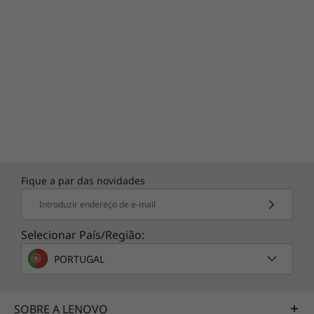
aplicações que quer. Trata-se de uma forma
direta e segura de personalizar o seu
computador, e é uma parte essencial do
compromisso da Lenovo de oferecer PCs mais
simples e seguros.
Painel tátil reformulado para melhorar a
capacidade de resposta
Reformulámos o painel tátil no Ideapad 320
para proporcionar uma melhor experiência de
Fique a par das novidades
utilizador com gestos com vários dedos.
Introduzir endereço de e-mail
Toque, clique e utilize o zoom: sinta a
diferença.
Selecionar País/Região:
PORTUGAL
SOBRE A LENOVO