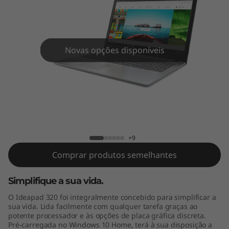
(
1
5
Novas opções disponíveis
"
I
n
IdeaPad 320 (15" Intel)
t
+9
e
Comprar produtos semelhantes
l
Simplifique a sua vida.
)
O Ideapad 320 foi integralmente concebido para simplificar a
sua vida. Lida facilmente com qualquer tarefa graças ao
potente processador e às opções de placa gráfica discreta.
Pré-carregada no Windows 10 Home, terá à sua disposição a