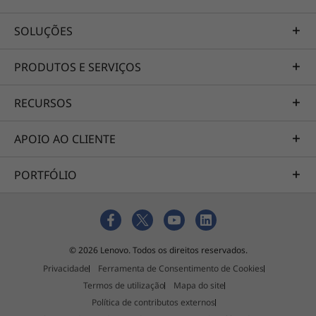
SOLUÇÕES
PRODUTOS E SERVIÇOS
RECURSOS
APOIO AO CLIENTE
PORTFÓLIO
© 2026 Lenovo. Todos os direitos reservados.
Privacidade
Ferramenta de Consentimento de Cookies
Acesso instantâneo na ponta
Termos de utilização
Mapa do site
dos seus dedos
Política de contributos externos