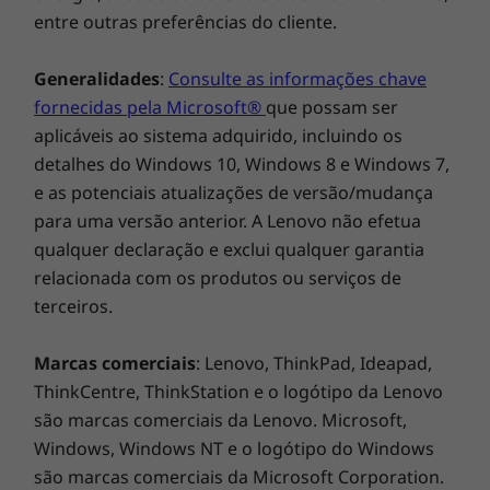
que melhora o desempenho, com SSD PCIe até
entre outras preferências do cliente.
128 GB + HDD SATA de 1 TB. Terá espaço mais
do que suficiente para criar a sua coleção de
Generalidades
:
Consulte as informações chave
fotografias, filmes e muito mais - sem gastos
fornecidas pela Microsoft®
que possam ser
adicionais.
aplicáveis ao sistema adquirido, incluindo os
detalhes do Windows 10, Windows 8 e Windows 7,
Otimize o seu dia com o Windows 10
e as potenciais atualizações de versão/mudança
O Ideapad 320 inclui o Windows 10 Home, que
para uma versão anterior. A Lenovo não efetua
disponibiliza uma série de novas
qualquer declaração e exclui qualquer garantia
funcionalidades fantásticas. Procura um
relacionada com os produtos ou serviços de
restaurante indiano perto de si ou precisa de
terceiros.
sugestões de prendas? Pergunte à Cortana, a
sua assistente pessoal digital. A Cortana
Marcas comerciais
: Lenovo, ThinkPad, Ideapad,
trabalha com mais de mil aplicações e serviços
ThinkCentre, ThinkStation e o logótipo da Lenovo
para assegurar que terá sempre as respostas
são marcas comerciais da Lenovo. Microsoft,
que precisa. Melhor ainda, é compatível com
Windows, Windows NT e o logótipo do Windows
todos os seus dispositivos Windows 10 para se
são marcas comerciais da Microsoft Corporation.
manter organizado.