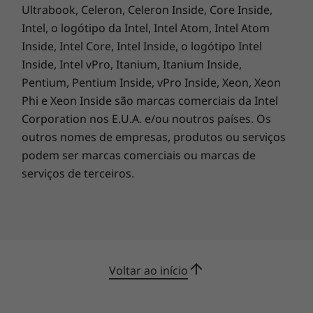
Ultrabook, Celeron, Celeron Inside, Core Inside,
Intel, o logótipo da Intel, Intel Atom, Intel Atom
Inside, Intel Core, Intel Inside, o logótipo Intel
Inside, Intel vPro, Itanium, Itanium Inside,
Pentium, Pentium Inside, vPro Inside, Xeon, Xeon
Phi e Xeon Inside são marcas comerciais da Intel
Corporation nos E.U.A. e/ou noutros países. Os
outros nomes de empresas, produtos ou serviços
podem ser marcas comerciais ou marcas de
serviços de terceiros.
Simplifique a sua vida com o Lenovo App
Voltar ao início
Explorer
Com o Lenovo App Explorer, escolha apenas as