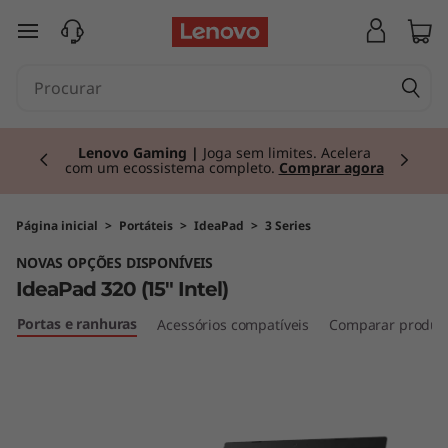
I
saltar para o conteúdo principal
d
e
Currently displaying item 2 of 3
a
Lenovo Gaming |
Joga sem limites. Acelera
com um ecossistema completo.
Comprar agora
P
a
Página inicial
>
Portáteis
>
IdeaPad
>
3 Series
NOVAS OPÇÕES DISPONÍVEIS
d
IdeaPad 320 (15" Intel)
3
Portas e ranhuras
Acessórios compatíveis
Comparar produt
2
0