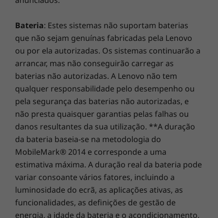
anunciados.
excelência reside na combinação do desempenho e da
proteção dos portáteis!
Bateria
: Estes sistemas não suportam baterias
que não sejam genuínas fabricadas pela Lenovo
ou por ela autorizadas. Os sistemas continuarão a
arrancar, mas não conseguirão carregar as
baterias não autorizadas. A Lenovo não tem
qualquer responsabilidade pelo desempenho ou
pela segurança das baterias não autorizadas, e
não presta quaisquer garantias pelas falhas ou
danos resultantes da sua utilização. **A duração
da bateria baseia-se na metodologia do
MobileMark® 2014 e corresponde a uma
estimativa máxima. A duração real da bateria pode
variar consoante vários fatores, incluindo a
Potente armazenamento híbrido
luminosidade do ecrã, as aplicações ativas, as
Escolha entre o amplo armazenamento HDD
funcionalidades, as definições de gestão de
SATA até 2 TB ou o armazenamento híbrido
energia, a idade da bateria e o acondicionamento,