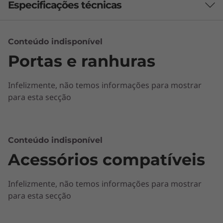
Especificações técnicas
Conteúdo indisponível
Brand
Portas e ranhuras
ideapad
Infelizmente, não temos informações para mostrar
para esta secção
Conteúdo indisponível
Desempenho em que o seu negócio pode
Acessórios compatíveis
confiar
Infelizmente, não temos informações para mostrar
®
O processador até Intel
Core™ i7de 7.ª
para esta secção
geração topo de gama, com até 16 GB de
memória DDR4, assegura um desempenho