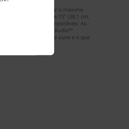
ois lados permitem tirar o máximo
do portátil IdeaPad 3 de 15" (38,1 cm,
o minimalista e contemporâneo. As
om a tecnologia Dolby Audio™
xar encantar com o que ouve e o que