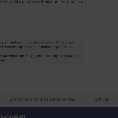
azem deste o companheiro perfeito para o
para membros Inscreva-se no
Lenovo Pro e poupe ›
professores:
Apenas para membros
Registe-se no
 Care Plus
com PCs Legion, Idea e Yoga: reparações
gens
Comparar produtos semelhantes
Críticas
ara
213665231