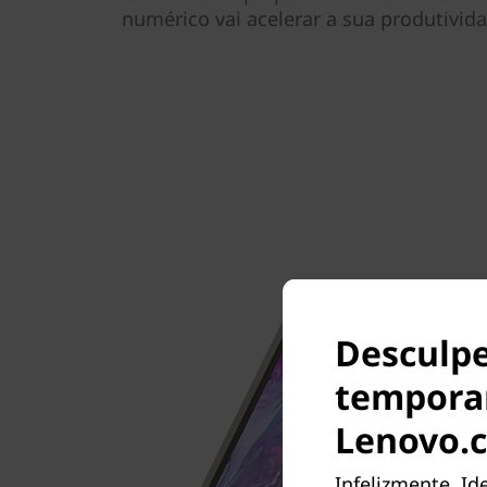
numérico vai acelerar a sua produtivid
Desculpe
tempora
Lenovo.
Infelizmente, Id