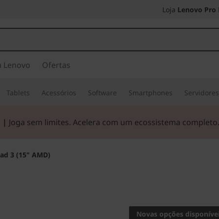
Loja
Lenovo Pro
a Lenovo
Ofertas
Tablets
Acessórios
Software
Smartphones
Servidore
 |
Joga sem limites. Acelera com um ecossistema completo
ad 3 (15" AMD)
Desempenho à m
IdeaPad 
Novas opções disponíve