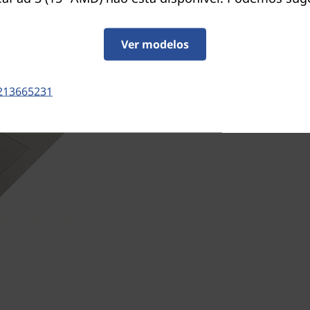
As margens estreitas nos d
partido do ecrã até Full HD 
Ver modelos
AMD), e conferem um aspet
duas colunas melhoradas c
otimizam o som para se dei
213665231
vê.