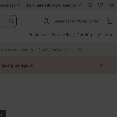
Business
Loja para Educação Lenovo
Iniciar sessão/Criar conta
Business
Educação
Gaming
Criador
s e armazenamento
Inteligência Artificial (IA)
.
Comprar agora
edida
3 (15"
is