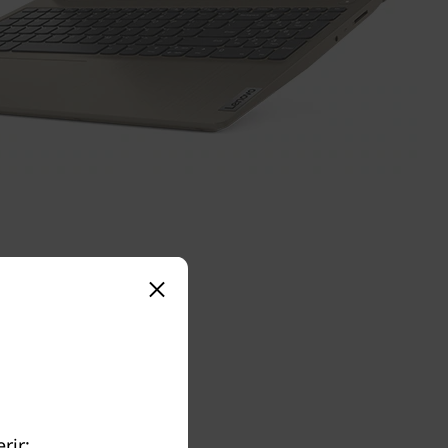
mento
rir: