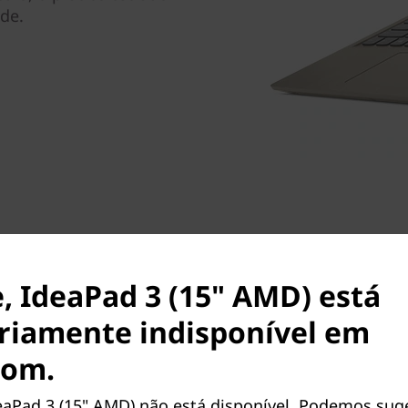
ade.
, IdeaPad 3 (15" AMD) está
riamente indisponível em
com.
Ideal para o entreteni
eaPad 3 (15" AMD) não está disponível. Podemos suge