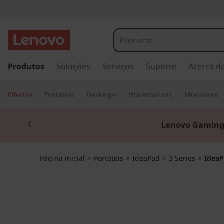
I
d
e
s
a
Produtos
Soluções
Serviços
Suporte
Acerca d
a
l
t
P
Ofertas
Portáteis
Desktops
Workstations
Monitores
a
r
a
Currently displaying item 2 of 3
p
Lenovo Gaming
a
d
r
a
3
Página inicial
>
Portáteis
>
IdeaPad
>
3 Series
>
IdeaP
o
c
(
o
n
1
t
e