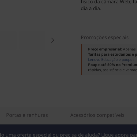
físico da câmara Web, f
dia a dia.
Promoções especiais
Preço empresarial:
Apenas 
Tarifas para estudantes e 
Lenovo Educação e poupe ›
Poupe até 50% no Premium
rápidas, assistência e vanta
Portas e ranhuras
Acessórios compatíveis
o uma oferta especial ou precisa de ajuda? Ligue agora p