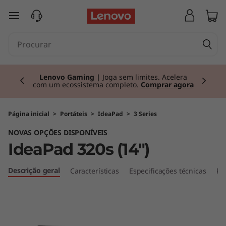
I
saltar para o conteúdo principal
d
e
Currently displaying item 2 of 3
a
Lenovo Gaming |
Joga sem limites. Acelera
com um ecossistema completo.
Comprar agora
P
a
Página inicial
>
Portáteis
>
IdeaPad
>
3 Series
NOVAS OPÇÕES DISPONÍVEIS
d
IdeaPad 320s (14")
3
Descrição geral
Características
Especificações técnicas
Po
2
0