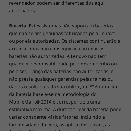
revendedor podem ser diferentes dos aqui
atualização para o On-site Service. Na Lenovo, a
anunciados.
excelência reside na combinação do desempenho e da
proteção dos portáteis!
Bateria
: Estes sistemas não suportam baterias
que não sejam genuínas fabricadas pela Lenovo
ou por ela autorizadas. Os sistemas continuarão a
arrancar, mas não conseguirão carregar as
Armazenamento para todas as suas
baterias não autorizadas. A Lenovo não tem
necessidades
qualquer responsabilidade pelo desempenho ou
Transfira filmes e música, crie a sua coleção de
pela segurança das baterias não autorizadas, e
fotografias e muito mais. Escolha o
não presta quaisquer garantias pelas falhas ou
armazenamento em SSD SATA (até 512 GB) ou
danos resultantes da sua utilização. **A duração
o armazenamento híbrido que melhora o
da bateria baseia-se na metodologia do
desempenho, com SSD PCIe de 128 GB + HDD
MobileMark® 2014 e corresponde a uma
SATA de 1 TB. Terá espaço mais do que
estimativa máxima. A duração real da bateria pode
suficiente para tudo o que pretende fazer,
variar consoante vários fatores, incluindo a
diretamente na ponta dos seus dedos.
luminosidade do ecrã, as aplicações ativas, as