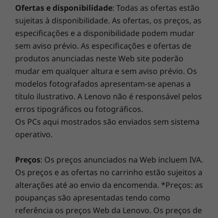
emocionante aumento do desempenho diário do seu
O Ideapad 320s inclui o Windows 10 Home,
Ofertas e disponibilidade
: Todas as ofertas estão
PC. Desfrute de uma experiência online fluida e reforce
que disponibiliza uma série de novas
sujeitas à disponibilidade. As ofertas, os preços, as
as suas defesas. Este é o futuro da excelência e a
funcionalidades fantásticas. Precisa de uma
especificações e a disponibilidade podem mudar
segurança do PC para o seu novo dispositivo Lenovo.
sugestão de prenda? Pergunte à Cortana, a
sem aviso prévio. As especificações e ofertas de
sua assistente pessoal digital. A Cortana
produtos anunciadas neste Web site poderão
trabalha com mais de mil aplicações e serviços
Atualize a garantia do seu portátil
mudar em qualquer altura e sem aviso prévio. Os
para assegurar que terá sempre as respostas
modelos fotografados apresentam-se apenas a
Na Lenovo, todos os portáteis beneficiam de uma
que precisa. Melhor ainda, é compatível com
título ilustrativo. A Lenovo não é responsável pelos
garantia de um ano para a bateria,
todos os seus dispositivos Windows 10 para se
erros tipográficos ou fotográficos.
independentemente da garantia do sistema. Mas há
manter organizado.
Os PCs aqui mostrados são enviados sem sistema
um verdadeiro fator de mudança: oferecemos
operativo.
uma
Sealed Battery Warranty de 3 anos
numa seleção
de PCs. Desfrute de três anos de bateria sem
preocupações ao adquirir esta atualização com o seu
Preços
: Os preços anunciados na Web incluem IVA.
dispositivo ou durante o período de garantia original
Os preços e as ofertas no carrinho estão sujeitos a
de um ano da bateria (se a bateria estiver em bom
alterações até ao envio da encomenda. *Preços: as
estado). Melhor ainda, beneficia de uma cobertura
poupanças são apresentadas tendo como
para uma substituição da bateria no caso de surgir um
referência os preços Web da Lenovo. Os preços de
problema. Melhore a sua experiência com a opção de