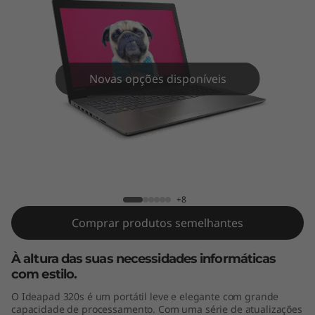
s
(
1
Novas opções disponíveis
4
"
)
IdeaPad 320s (14")
+8
Comprar produtos semelhantes
À altura das suas necessidades informáticas
com estilo.
O Ideapad 320s é um portátil leve e elegante com grande
capacidade de processamento. Com uma série de atualizações