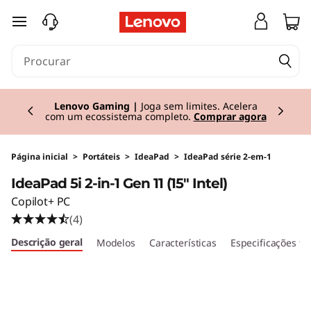
I
saltar para o conteúdo principal
d
e
Currently displaying item 3 of 3
a
Lenovo ThinkPad X1 Carbon Gen 14
| Leve no
peso, pesado na inteligência.
Compre já.
P
a
Página inicial
>
Portáteis
>
IdeaPad
>
IdeaPad série 2-em-1
IdeaPad 5i 2-in-1 Gen 11 (15" Intel)
d
Copilot+ PC
5
(4)
Descrição geral
Modelos
Características
Especificações té
i
2