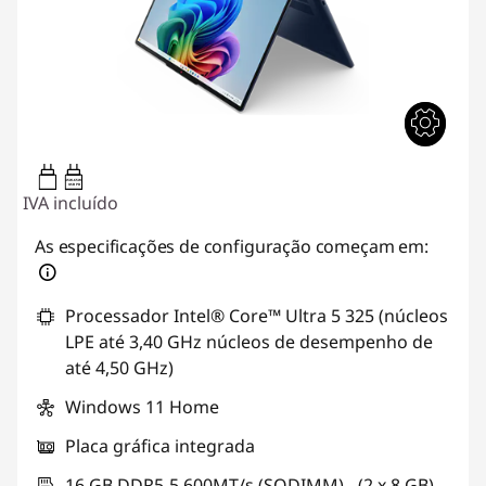
45W-65W
USB PD
IVA incluído
As especificações de configuração começam em:
Processador Intel® Core™ Ultra 5 325 (núcleos
LPE até 3,40 GHz núcleos de desempenho de
até 4,50 GHz)
Windows 11 Home
Placa gráfica integrada
16 GB DDR5-5.600MT/s (SODIMM) - (2 x 8 GB)