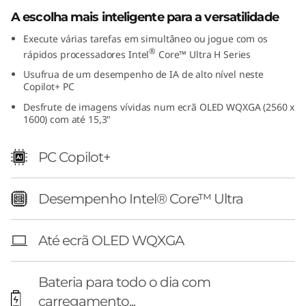
1
A escolha mais inteligente para a versatilidade
Execute várias tarefas em simultâneo ou jogue com os
5
®
rápidos processadores Intel
Core™ Ultra H Series
"
Usufrua de um desempenho de IA de alto nível neste
Copilot+ PC
I
Desfrute de imagens vívidas num ecrã OLED WQXGA (2560 x
1600) com até 15,3"
n
PC Copilot+
t
e
Desempenho Intel® Core™ Ultra
l
Até ecrã OLED WQXGA
)
Bateria para todo o dia com
carregamento...