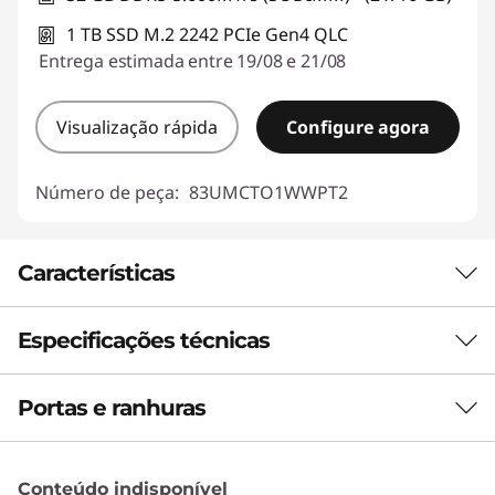
1 TB SSD M.2 2242 PCIe Gen4 QLC
Entrega estimada entre 19/08 e 21/08
Visualização rápida
Configure agora
Número de peça:
83UMCTO1WWPT2
Características
Especificações técnicas
FINO, LEVE E SEMPRE EM MOVIMENTO
Potência portátil que
Portas e ranhuras
Desempenho
se adapta a si
Unidade de Processamento Neural (NPU)
Conteúdo indisponível
Com processadores AMD Ryzen™ AI Série 400,
Desempenho de IA com até mais de 55 triliões de