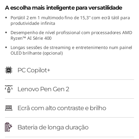
1
A escolha mais inteligente para versatilidade
Portátil 2 em 1 multimodo fino de 15,3'' com ecrã tátil para
5
produtividade infinita
"
Desempenho de nível profissional com processadores AMD
Ryzen™ AI Série 400
A
Longas sessões de streaming e entretenimento num painel
OLED brilhante (opcional)
M
PC Copilot+
D
)
Lenovo Pen Gen 2
Ecrã com alto contraste e brilho
Bateria de longa duração