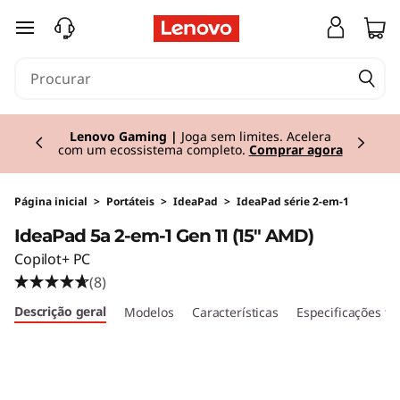
I
saltar para o conteúdo principal
d
e
Currently displaying item 2 of 3
a
Lenovo Gaming |
Joga sem limites. Acelera
com um ecossistema completo.
Comprar agora
P
a
Página inicial
>
Portáteis
>
IdeaPad
>
IdeaPad série 2-em-1
IdeaPad 5a 2-em-1 Gen 11 (15" AMD)
d
Copilot+ PC
5
(8)
Descrição geral
Modelos
Características
Especificações té
a
2