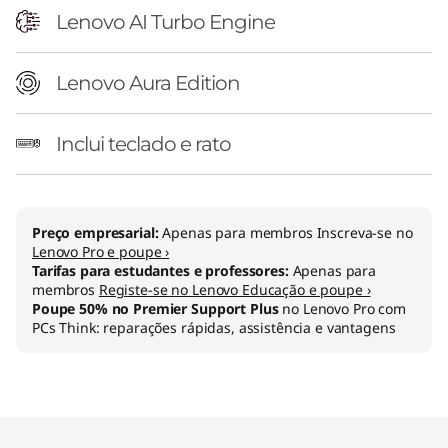
n
Lenovo AI Turbo Engine
t
Lenovo Aura Edition
e
l
Inclui teclado e rato
)
Preço empresarial:
Apenas para membros Inscreva-se no
Lenovo Pro e poupe ›
Tarifas para estudantes e professores:
Apenas para
membros
Registe-se no Lenovo Educação e poupe ›
Poupe 50% no Premier Support Plus
no Lenovo Pro com
PCs Think: reparações rápidas, assistência e vantagens