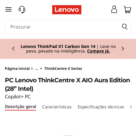
T
saltar para o conteúdo principal
h
i
Currently displaying item 3 of 3
n
Lenovo ThinkPad X1 Carbon Gen 14
| Leve no
peso, pesado na inteligência.
Compre já.
k
C
Página inicial
>
...
>
ThinkCentre X Series
PC Lenovo ThinkCentre X AIO Aura Edition
e
(28” Intel)
n
Copilot+ PC
Descrição geral
Características
Especificações técnicas
Po
t
r