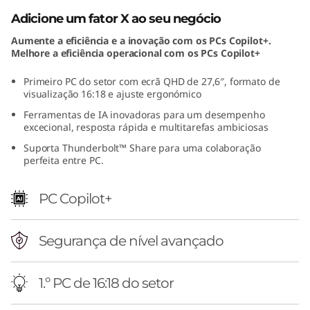
i
Adicione um fator X ao seu negócio
Aumente a eficiência e a inovação com os PCs Copilot+.
t
Melhore a eficiência operacional com os PCs Copilot+
i
Primeiro PC
do setor com ecrã QHD de 27,6″, formato de
visualização 16:18 e ajuste ergonómico
o
Ferramentas de IA inovadoras para um desempenho
excecional, resposta rápida e multitarefas ambiciosas
n
Suporta Thunderbolt™ Share para uma colaboração
perfeita entre PC.
(
2
PC Copilot+
8
Segurança de nível avançado
"
I
1.º PC de 16:18 do setor