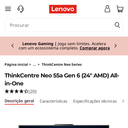
T
saltar para o conteúdo principal
h
i
Currently displaying item 2 of 3
n
Lenovo Gaming |
Joga sem limites. Acelera
com um ecossistema completo.
Comprar agora
k
C
Página inicial
>
...
>
ThinkCentre Neo Series
ThinkCentre Neo 55a Gen 6 (24″ AMD) All-
e
in-One
n
(20)
Descrição geral
Características
Especificações técnicas
Po
t
r