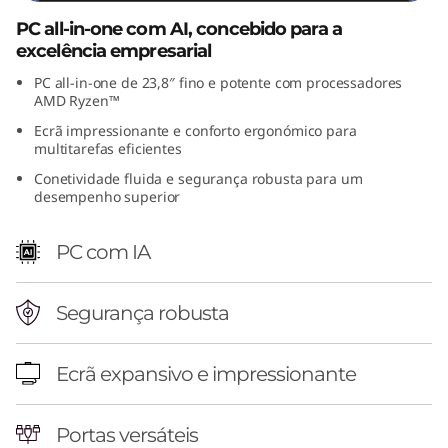
(
PC all-in-one com AI, concebido para a
excelência empresarial
2
PC all-in-one de 23,8″ fino e potente com processadores
AMD Ryzen™
4
Ecrã impressionante e conforto ergonómico para
″
multitarefas eficientes
Conetividade fluida e segurança robusta para um
A
desempenho superior
M
PC com IA
D
Segurança robusta
)
A
Ecrã expansivo e impressionante
l
Portas versáteis