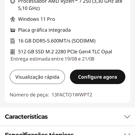
Processador AMD Ryzen™ 7 250 (3,30 GHz até
5,10 GHz)
Windows 11 Pro
Placa gráfica integrada
16 GB DDR5-5.600MT/s (SODIMM)
512 GB SSD M.2 2280 PCIe Gen4 TLC Opal
Entrega estimada entre 19/08 e 21/08
Visualização rápida
Configure agora
Número de peça:
13FACTO1WWPT2
Características
Especificações técnicas