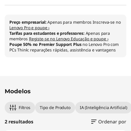
l
-
Preço empresarial:
Apenas para membros Inscreva-se no
i
Lenovo Pro e poupe ›
Tarifas para estudantes e professores:
Apenas para
n
membros
Registe-se no Lenovo Educação e poupe ›
Poupe 50% no Premier Support Plus
no Lenovo Pro com
PCs Think: reparações rápidas, assistência e vantagens
-
O
n
e
Modelos
Filtros
Tipo de Produto
IA (Inteligência Artificial)
2 resultados
Ordenar por