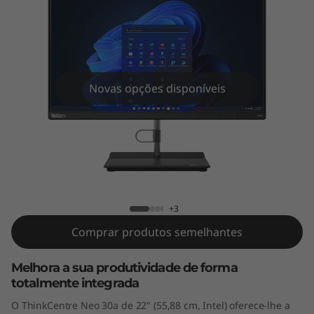
e
N
e
o
Novas opções disponíveis
3
0
ThinkCentre Neo 30a All-in-One de (22"
a
Intel)
A
+3
Comprar produtos semelhantes
l
l
Melhora a sua produtividade de forma
totalmente integrada
-
O ThinkCentre Neo 30a de 22" (55,88 cm, Intel) oferece-lhe a