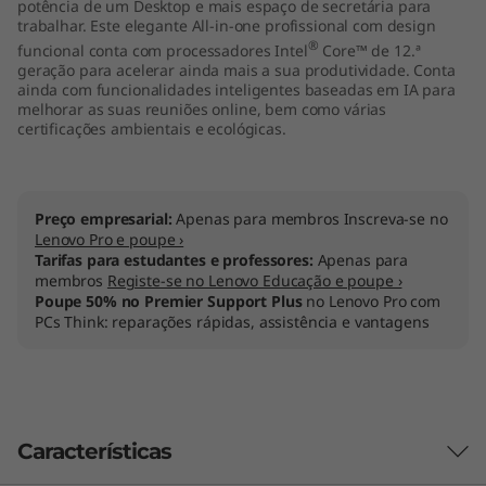
potência de um Desktop e mais espaço de secretária para
i
trabalhar. Este elegante All-in-one profissional com design
®
funcional conta com processadores Intel
Core™ de 12.ª
n
geração para acelerar ainda mais a sua produtividade. Conta
ainda com funcionalidades inteligentes baseadas em IA para
melhorar as suas reuniões online, bem como várias
-
certificações ambientais e ecológicas.
O
n
Preço empresarial:
Apenas para membros Inscreva-se no
Lenovo Pro e poupe ›
e
Tarifas para estudantes e professores:
Apenas para
membros
Registe-se no Lenovo Educação e poupe ›
d
Poupe 50% no Premier Support Plus
no Lenovo Pro com
PCs Think: reparações rápidas, assistência e vantagens
e
(
2
Características