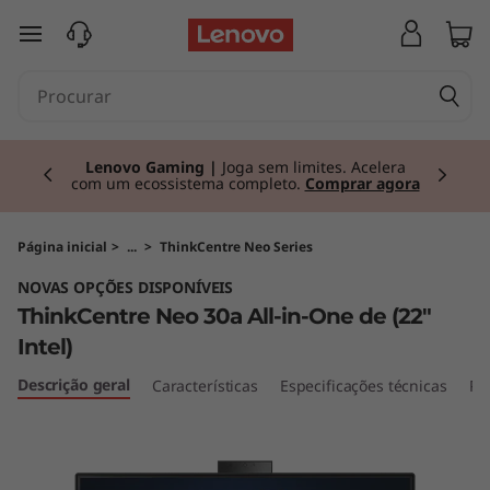
T
saltar para o conteúdo principal
h
i
Currently displaying item 2 of 3
n
Lenovo Gaming |
Joga sem limites. Acelera
com um ecossistema completo.
Comprar agora
k
C
Página inicial
>
...
>
ThinkCentre Neo Series
NOVAS OPÇÕES DISPONÍVEIS
e
ThinkCentre Neo 30a All-in-One de (22"
n
Intel)
Descrição geral
Características
Especificações técnicas
Po
t
r