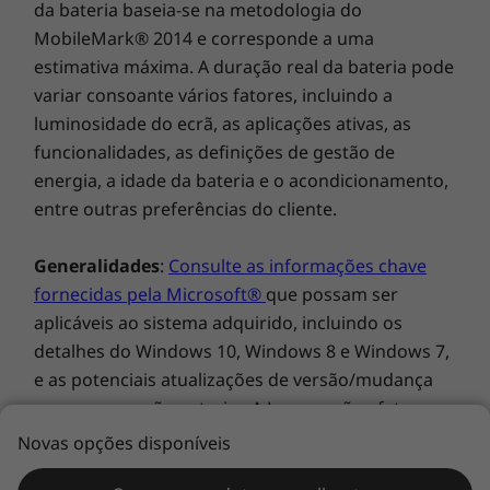
acessórios informáticos. Este All-in-one conta
da bateria baseia-se na metodologia do
Manual de início rápido
também com um Clipe de cabo inteligente
MobileMark® 2014 e corresponde a uma
para dissuadir o seu furto. Além disso, as
As especificações podem variar consoante a região/modelo.
estimativa máxima. A duração real da bateria pode
soluções de segurança integral personalizáveis
variar consoante vários fatores, incluindo a
compatíveis com ThinkShield permitem
luminosidade do ecrã, as aplicações ativas, as
proteger o seu dispositivo e os dados.
funcionalidades, as definições de gestão de
energia, a idade da bateria e o acondicionamento,
entre outras preferências do cliente.
Generalidades
:
Consulte as informações chave
fornecidas pela Microsoft®
que possam ser
aplicáveis ao sistema adquirido, incluindo os
detalhes do Windows 10, Windows 8 e Windows 7,
e as potenciais atualizações de versão/mudança
para uma versão anterior. A Lenovo não efetua
qualquer declaração e exclui qualquer garantia
Novas opções disponíveis
relacionada com os produtos ou serviços de