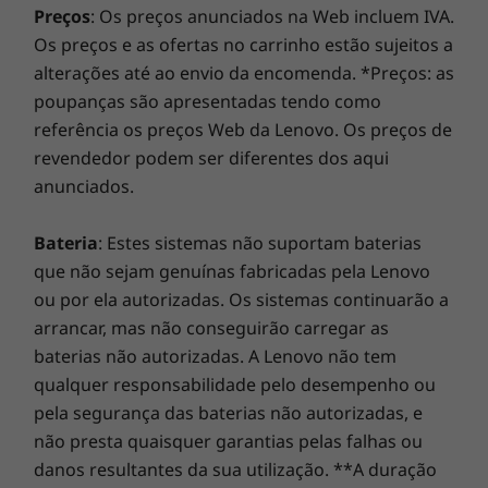
Preços
: Os preços anunciados na Web incluem IVA.
California Energy Commission (CEC)
Os preços e as ofertas no carrinho estão sujeitos a
Software pré-carregado
alterações até ao envio da encomenda. *Preços: as
AI Meeting Manager
poupanças são apresentadas tendo como
Alexa
referência os preços Web da Lenovo. Os preços de
Lenovo Smart Appearance
revendedor podem ser diferentes dos aqui
Lenovo Vantage
anunciados.
®
Avaliação do Microsoft
Office 2021
Versão de avaliação do McAfee™ LiveSafe™
Bateria
: Estes sistemas não suportam baterias
que não sejam genuínas fabricadas pela Lenovo
Transformador CA
ou por ela autorizadas. Os sistemas continuarão a
90 W
arrancar, mas não conseguirão carregar as
Versatilidade e segurança incorporadas
baterias não autorizadas. A Lenovo não tem
Conteúdo da embalagem
qualquer responsabilidade pelo desempenho ou
Concebido para ser ao mesmo tempo versátil e
All-in-One ThinkCentre N30a de 22" (55,88 cm, Intel)
pela segurança das baterias não autorizadas, e
seguro, o ThinkCentre Neo 30a de 22" (55,88
Transformador CA
não presta quaisquer garantias pelas falhas ou
cm, Intel) conta com várias portas, incluindo
Teclado (opcional)
uma USB 3.2, para ligar todos os seus
danos resultantes da sua utilização. **A duração
Rato (opcional)