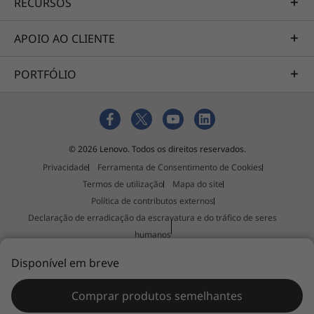
RECURSOS
As especificações podem variar consoante a região/modelo.
APOIO AO CLIENTE
PORTFÓLIO
© 2026 Lenovo. Todos os direitos reservados.
Privacidade
Ferramenta de Consentimento de Cookies
Termos de utilização
Mapa do site
Política de contributos externos
Declaração de erradicação da escravatura e do tráfico de seres
humanos
Imprimir esta página
Disponível em breve
Comprar produtos semelhantes