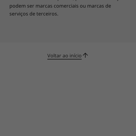
podem ser marcas comerciais ou marcas de
compatível com o Alexa Show Mode, o que
permite tornar-se instantaneamente um ecrã
serviços de terceiros.
inteligente ativado por voz.
Voltar ao início