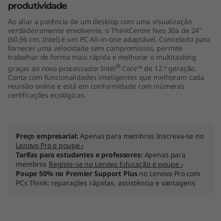
produtividade
i
Ao aliar a potência de um desktop com uma visualização
n
verdadeiramente envolvente, o ThinkCentre Neo 30a de 24"
(60,96 cm, Intel) é um PC All-in-one adaptável. Concebido para
fornecer uma velocidade sem compromissos, permite
-
trabalhar de forma mais rápida e melhorar o multitasking
®
graças ao novo processador Intel
Core™ de 12.ª geração.
O
Conta com funcionalidades inteligentes que melhoram cada
reunião online e está em conformidade com inúmeras
n
certificações ecológicas.
e
(
Preço empresarial:
Apenas para membros Inscreva-se no
Lenovo Pro e poupe ›
Tarifas para estudantes e professores:
Apenas para
2
membros
Registe-se no Lenovo Educação e poupe ›
Poupe 50% no Premier Support Plus
no Lenovo Pro com
4
PCs Think: reparações rápidas, assistência e vantagens
"