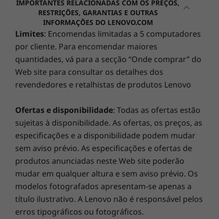
IMPORTANTES RELACIONADAS COM OS PREÇOS,
Saída HDMI
orçamento previsível e grandes poupanças de 28% a
RESTRIÇÕES, GARANTIAS E OUTRAS
Entrada combinada de auscultadores/microfone
INFORMAÇÕES DO LENOVO.COM
80%. Os nossos especialistas em tecnologia, equipados
Entrada DC
Limites
: Encomendas limitadas a 5 computadores
com os diagnósticos de vanguarda da Lenovo, detetam
Entrada LAN
por cliente. Para encomendar maiores
danos ocultos para oferecer uma garantia total!
quantidades, vá para a secção “Onde comprar” do
As velocidades de transferência da porta USB são aproximadas e dependem de vários
Web site para consultar os detalhes dos
Smart Performance
fatores, como a capacidade de processamento do anfitrião/dispositivos periféricos, os
revendedores e retalhistas de produtos Lenovo
atributos dos ficheiros, a configuração do sistema e os ambientes operativos; as
O Lenovo Smart Performance irá melhorar a sua
velocidades reais poderão variar e poderão ser inferiores às esperadas.
experiência informática! Injete mais potência no seu
Ofertas e disponibilidade
: Todas as ofertas estão
Menos cansativo para os olhos e menos
computador para obter um funcionamento fluido e
sujeitas à disponibilidade. As ofertas, os preços, as
nocivo para o planeta
Ranhura M.2
arranques incrivelmente rápidos. Desfrute de uma
especificações e a disponibilidade podem mudar
SSD PCIe M.2 Gen 4
experiência de Internet mais rápida e fiável com
Este impressionante ecrã Full HD de 60,45 cm
sem aviso prévio. As especificações e ofertas de
Wi-Fi M.2
conectividade melhorada. Proteja o seu investimento
(23,8") com visão panorâmica oferece
produtos anunciadas neste Web site poderão
em TI com uma segurança melhorada que afasta o
elementos visuais brilhantes, cores fantásticas
mudar em qualquer altura e sem aviso prévio. Os
Compartimento interno
adware, o malware e outras ameaças. Liberte o
e uma incrível nitidez. Ao proporcionar uma
modelos fotografados apresentam-se apenas a
Unidade de disco rígido de 2,5"
potencial de uma viagem virtual emocionante!
secretária organizada, este All-in-one
título ilustrativo. A Lenovo não é responsável pelos
Opcional: Unidade ótica
ThinkCentre pode ser instalado rapidamente
erros tipográficos ou fotográficos.
em qualquer lugar. E como foi concebido com