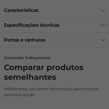
I
Características
n
t
Especificações técnicas
e
Portas e ranhuras
l
Segurança
Conformidade com ThinkShield
)
Trusted Platform Module (TPM) 2.0 integrado no
Conteúdo indisponível
integrada no firmware
Comparar produtos
Opcional: Clipe de cabo inteligente
semelhantes
Áudio
2x 3W
Infelizmente, não temos informações para mostrar
®
para esta secção
Áudio da Harman
Desempenho em que o seu negócio pode
confiar
Câmara