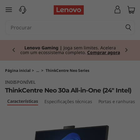
T
saltar para o conteúdo principal
h
i
Currently displaying item 2 of 3
n
Lenovo Gaming |
Joga sem limites. Acelera
com um ecossistema completo.
Comprar agora
k
C
Página inicial
>
...
>
ThinkCentre Neo Series
INDISPONÍVEL
e
ThinkCentre Neo 30a All-in-One (24" Intel)
n
Características
l
Especificações técnicas
Portas e ranhuras
t
r