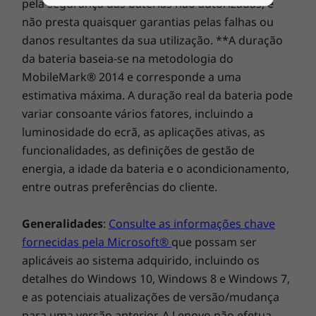
pela segurança das baterias não autorizadas, e
Flexibilidade e segurança incorporadas
As especificações podem variar consoante a região/modelo.
não presta quaisquer garantias pelas falhas ou
O ThinkCentre Neo 30a foi concebido para ser
danos resultantes da sua utilização. **A duração
ao mesmo tempo flexível e seguro. Conta com
da bateria baseia-se na metodologia do
várias portas, incluindo USB 3.2, para todos os
MobileMark® 2014 e corresponde a uma
seus periféricos de PC e um Clipe de cabo
estimativa máxima. A duração real da bateria pode
inteligente para proteger contra o furto.
variar consoante vários fatores, incluindo a
Também é compatível com o ThinkShield, um
luminosidade do ecrã, as aplicações ativas, as
conjunto integral de soluções de segurança
funcionalidades, as definições de gestão de
personalizáveis que mantêm o seu dispositivo
energia, a idade da bateria e o acondicionamento,
seguro e protegem os seus dados
entre outras preferências do cliente.
confidenciais.
Generalidades
:
Consulte as informações chave
fornecidas pela Microsoft®
que possam ser
aplicáveis ao sistema adquirido, incluindo os
detalhes do Windows 10, Windows 8 e Windows 7,
e as potenciais atualizações de versão/mudança
para uma versão anterior. A Lenovo não efetua