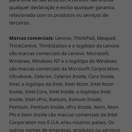
qualquer declaração e exclui qualquer garantia
relacionada com os produtos ou serviços de
terceiros.
Marcas comerciais
: Lenovo, ThinkPad, Ideapad,
ThinkCentre, ThinkStation e o logótipo da Lenovo
são marcas comerciais da Lenovo. Microsoft,
Windows, Windows NT e o logótipo do Windows
Uma forma mais inteligente de fazer
são marcas comerciais da Microsoft Corporation.
reuniões online
Ultrabook, Celeron, Celeron Inside, Core Inside,
Com o AI Meeting Manager e a respetiva gama
Intel, o logótipo da Intel, Intel Atom, Intel Atom
de ferramentas inteligentes, incluindo
Inside, Intel Core, Intel Inside, o logótipo Intel
Tradutor, Voz para texto, Legendas e Editor de
Inside, Intel vPro, Itanium, Itanium Inside,
notas de reunião, nunca foi tão fácil gerir e
Pentium, Pentium Inside, vPro Inside, Xeon, Xeon
participar em reuniões online. Com os ruídos
Phi e Xeon Inside são marcas comerciais da Intel
de fundo a serem filtrados, as vozes dos
Corporation nos E.U.A. e/ou noutros países. Os
participantes são captadas claramente de
outros nomes de empresas, produtos ou serviços
qualquer ângulo. Além disso, o seu AIO é