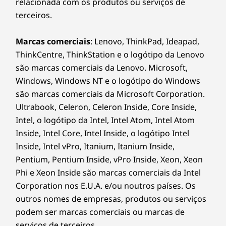
relacionada com os produtos ou serviços de
Sustentabilidade
terceiros.
Leve a colaboração entre dispositivos para um
novo nível com a aplicação Smart Connect, que
Material
Marcas comerciais
: Lenovo, ThinkPad, Ideapad,
sincroniza facilmente as apresentações nos
Chassis:
ThinkCentre, ThinkStation e o logótipo da Lenovo
PCs, telemóveis e tablets durante as reuniões.
são marcas comerciais da Lenovo. Microsoft,
Ligue o seu desktop a vários periféricos
85% de plástico de acrilonitrilo-butadieno-estireno
através de portas diferentes, do Smart Cable
Windows, Windows NT e o logótipo do Windows
(ABS) reciclado com conteúdo pós-consumo (PCC)
opcional e das slots de expansão, como um
são marcas comerciais da Microsoft Corporation.
leitor de cartões 3 em 1, em série, paralelo,
Ultrabook, Celeron, Celeron Inside, Core Inside,
Embalagem:
PS2, etc., para operações melhoradas.
Intel, o logótipo da Intel, Intel Atom, Intel Atom
Inside, Intel Core, Intel Inside, o logótipo Intel
90% de polietileno expandido reciclado (EPE) reciclado
Inside, Intel vPro, Itanium, Itanium Inside,
com conteúdo pós-indústria (PIC) usado na almofada
30% de plástico "ocean-bound" (OBP) usado na bolsa
Pentium, Pentium Inside, vPro Inside, Xeon, Xeon
do dispositivo
Phi e Xeon Inside são marcas comerciais da Intel
®
Corporation nos E.U.A. e/ou noutros países. Os
Cartão com certificação Forest Stewardship Council
(FSC)
outros nomes de empresas, produtos ou serviços
podem ser marcas comerciais ou marcas de
Certificações/ Registos
serviços de terceiros.