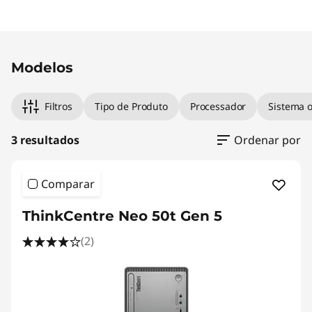
e
r
Modelos
Filtros
Tipo de Produto
Processador
Sistema o
3 resultados
Ordenar por
Comparar
ThinkCentre Neo 50t Gen 5
(2)