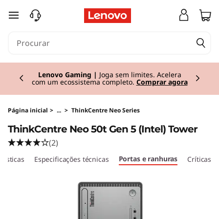
T
saltar para o conteúdo principal
h
i
Currently displaying item 2 of 3
n
Lenovo Gaming |
Joga sem limites. Acelera
com um ecossistema completo.
Comprar agora
k
C
Página inicial
>
...
>
ThinkCentre Neo Series
ThinkCentre Neo 50t Gen 5 (Intel) Tower
e
(2)
n
Portas e ranhuras
rísticas
Especificações técnicas
Críticas
t
r