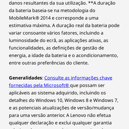
danos resultantes da sua utilização. **A duração
da bateria baseia-se na metodologia do
Design
MobileMark® 2014 e corresponde a uma
Ecrã
estimativa máxima. A duração real da bateria pode
Suporta até 3 monitores independentes
variar consoante vários fatores, incluindo a
luminosidade do ecrã, as aplicações ativas, as
Volume
funcionalidades, as definições de gestão de
13,6 L
energia, a idade da bateria e o acondicionamento,
entre outras preferências do cliente.
Dimensões (A x L x P)
340 mm x 145 mm x 294 mm
Generalidades
:
Consulte as informações chave
Interação entre dispositivos para
fornecidas pela Microsoft®
que possam ser
Peso
Multitasking
aplicáveis ao sistema adquirido, incluindo os
A partir de 5,6 kg
detalhes do Windows 10, Windows 8 e Windows 7,
Interação entre
e as potenciais atualizações de versão/mudança
Cor
dispositivos para
para uma versão anterior. A Lenovo não efetua
Preto
qualquer declaração e exclui qualquer garantia
Multitasking