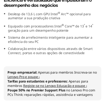
Eficiência e versatilidade que impulsionam o
(
desempenho dos negócios
®
Desktop de 13,6 L com GPU Intel
Arc™ opcional para
I
aumentar a sua produção criativa
n
®
ª
ª
Equipado com processadores Intel
Core™ de 13
e 14
geração para um desempenho potente
t
Sistema de arrefecimento inteligente para aumentar a
eficiência do seu PC
e
Colaboração entre vários dispositivos através de Smart
Connect, portas e outras opções de conectividade
l
)
Preço empresarial:
Apenas para membros Inscreva-se no
T
Lenovo Pro e poupe ›
Tarifas para estudantes e professores:
Apenas para
o
membros
Registe-se no Lenovo Educação e poupe ›
Poupe 50% no Premier Support Plus
no Lenovo Pro com
PCs Think: reparações rápidas, assistência e vantagens
w