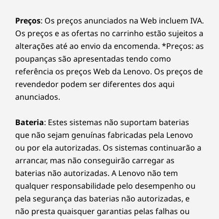
Opcional: 2
.HDD de 5″
adware, o malware e outras ameaças. Liberte o
potencial de uma viagem virtual emocionante!
Preços
: Os preços anunciados na Web incluem IVA.
14
-
Conector de alimentação
Baía externa:
Os preços e as ofertas no carrinho estão sujeitos a
alterações até ao envio da encomenda. *Preços: as
Opcional: unidade de disco ótico (ODD) fina,
15
-
Opcional: slots de cartões de expansão
Consciente do
poupanças são apresentadas tendo como
leitura/escrita
referência os preços Web da Lenovo. Os preços de
amanhã
As velocidades de transferência da porta USB são aproximadas e dependem de muitos fatores, como a
16
-
Fecho de cadeado
revendedor podem ser diferentes dos aqui
capacidade de processamento dos dispositivos hospedeiros/periféricos, atributos dos ficheiros,
anunciados.
O chassis usa 85% de plástico reciclado de
configuração do sistema e ambientes operativos; as velocidades reais variam e podem ser inferiores ao
acrilonitrilo-butadieno-estireno com conteúdo
17
-
Kensington Security Slot™
esperado.
Bateria
: Estes sistemas não suportam baterias
pós-consumo. A almofada da embalagem tem
que não sejam genuínas fabricadas pela Lenovo
90% de polietileno expandido reciclado com
Wireless
conteúdo pós-indústria, e 30% de plástico
ou por ela autorizadas. Os sistemas continuarão a
®
Intel
AX201 WiFi 6E*
"ocean-bound" na bolsa com cartão com
arrancar, mas não conseguirão carregar as
®
Bluetooth
5.2
®
baterias não autorizadas. A Lenovo não tem
certificação Forest Stewardship Council
(FSC).
*O funcionamento do WiFi 6E de 6GHz depende do suporte dos routers/APs/gateways
qualquer responsabilidade pelo desempenho ou
®
Além disso, as certificações ENERGY STAR
8.0
do sistema operativo que suportam o WiFi 6E, em conjunto com as certificações
pela segurança das baterias não autorizadas, e
e TCO 9.0 minimizam os gastos com energia.
regulamentares regionais e a alocação de espectro.
não presta quaisquer garantias pelas falhas ou