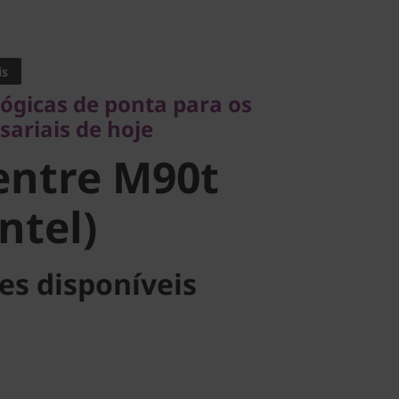
icas de ponta para os
iais de hoje
is
ntre M90t
lógicas de ponta para os
sariais de hoje
tel)
entre M90t
ntel)
es disponíveis