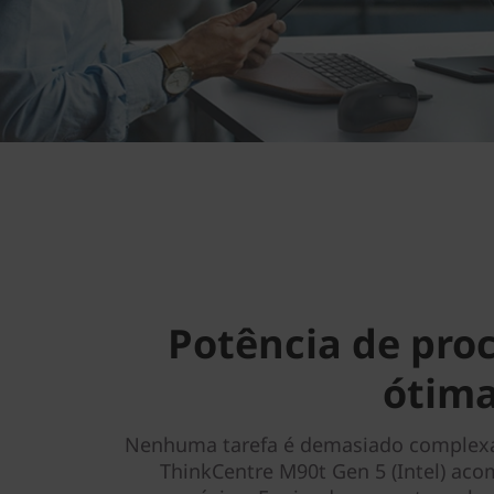
Potência de pr
ótim
Nenhuma tarefa é demasiado complexa
ThinkCentre M90t Gen 5 (Intel) ac