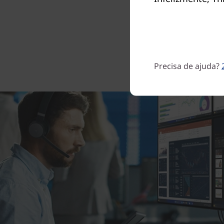
multitas
Gen 
melhori
Precisa de ajuda?