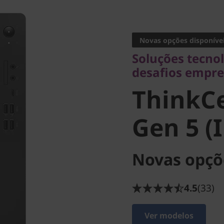
Soluções tecnológ
desafios empresar
Novas opções disponíve
ThinkCe
Soluções tecno
desafios empre
Gen 5 (In
ThinkC
Gen 5 (I
Novas opçõ
4.5
(33)
Ver modelos