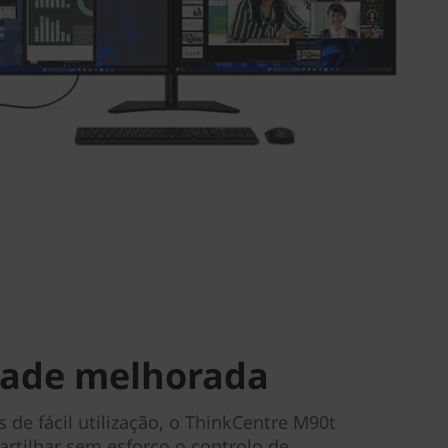
idade melhorada
 de fácil utilização, o ThinkCentre M90t
partilhar sem esforço o controlo de