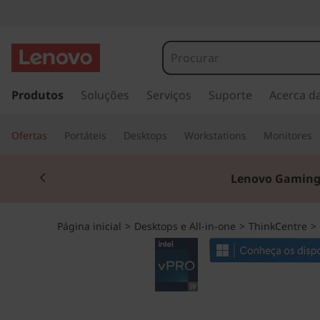
T
h
i
s
a
Produtos
Soluções
Serviços
Suporte
Acerca d
n
l
t
k
Ofertas
Portáteis
Desktops
Workstations
Monitores
a
r
C
Currently displaying item 2 of 3
p
Lenovo Gaming
a
e
r
a
n
Página inicial
>
Desktops e All-in-one
>
ThinkCentre
>
o
c
t
o
n
r
t
e