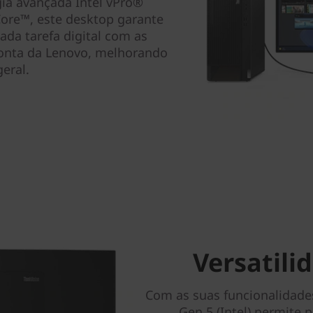
ia avançada Intel vPro®
Core™, este desktop garante
da tarefa digital com as
ponta da Lenovo, melhorando
eral.
Versatil
Com as suas funcionalidades
Gen 5 (Intel) permite 