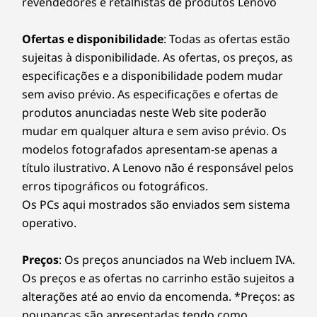
revendedores e retalhistas de produtos Lenovo
exigências em tempo real e aprendendo
Opcional: 3.5ʺ (HDD)
Smart Performance
continuamente para garantir um desempenho
Ofertas e disponibilidade
: Todas as ofertas estão
máximo. O seu dispositivo mantém-se tão
Baía externa opcional:
11
-
DisplayPort 1.4 HBR2
O Lenovo Smart Performance irá melhorar a sua
sujeitas à disponibilidade. As ofertas, os preços, as
fresco como você, com a funcionalidade de
experiência informática! Injete mais potência no seu
especificações e a disponibilidade podem mudar
controlo da ventoinha potenciada pela IA que
Opcional: unidade de disco ótica fina (ODD)
computador para obter um funcionamento fluido e
12
-
Ethernet (RJ45)
também melhora a temperatura e os níveis de
sem aviso prévio. As especificações e ofertas de
arranques incrivelmente rápidos. Desfrute de uma
ruído.
produtos anunciadas neste Web site poderão
As velocidades de transferência da porta USB são aproximadas e dependem de
experiência de Internet mais rápida e fiável com
mudar em qualquer altura e sem aviso prévio. Os
muitos fatores, como a capacidade de processamento dos dispositivos hospedeiros/
conectividade melhorada. Proteja o seu investimento
13
-
4 x USB-A (USB 5 Gbps)
periféricos, atributos do ficheiro, configuração do sistema e ambientes operativos; as
modelos fotografados apresentam-se apenas a
em TI com uma segurança melhorada que afasta o
velocidades reais irão variar e podem ser inferiores ao esperado.
título ilustrativo. A Lenovo não é responsável pelos
adware, o malware e outras ameaças. Liberte o
14
-
Conector de alimentação
potencial de uma viagem virtual emocionante!
erros tipográficos ou fotográficos.
Wireless
Os PCs aqui mostrados são enviados sem sistema
WiFi 6E* RZ616
operativo.
15
-
Opcional: Serial
WiFi 6E* RTL8852CE
WiFi 6 RTL8852BE
Preços
: Os preços anunciados na Web incluem IVA.
WiFi 6 MT7921LEN
16
-
Opcional: slots de cartões de expansão
Os preços e as ofertas no carrinho estão sujeitos a
®
Bluetooth
5.3
alterações até ao envio da encomenda. *Preços: as
poupanças são apresentadas tendo como
17
-
Fecho de cadeado