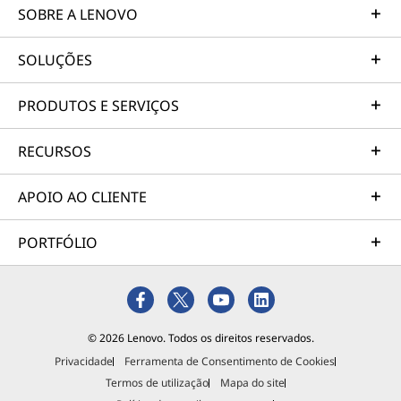
SOBRE A LENOVO
SOLUÇÕES
PRODUTOS E SERVIÇOS
RECURSOS
APOIO AO CLIENTE
ThinkCentre fiável —
Sobrevive ao
PORTFÓLIO
inimaginável
Usamos os padrões MIL-STD 810H do
Departamento de Defesa dos EUA para criar
© 2026 Lenovo. Todos os direitos reservados.
um equilíbrio entre fiabilidade e durabilidade
Privacidade
Ferramenta de Consentimento de Cookies
nos nossos dispositivos. Cumprindo ou
Termos de utilização
Mapa do site