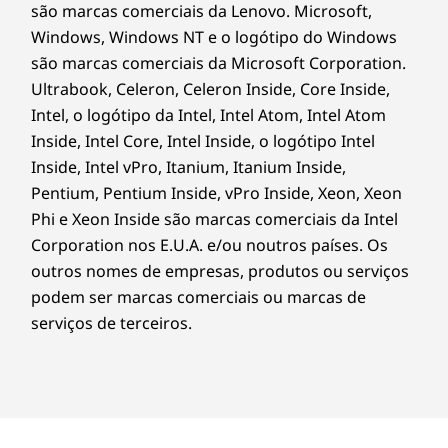
que evita o acesso não autorizado através da
são marcas comerciais da Lenovo. Microsoft,
TCO 9.0
encriptação de dados e de dispositivos, em
Windows, Windows NT e o logótipo do Windows
®
Até EPEAT
Gold*
conjunto com a Proteção inteligente da USB
são marcas comerciais da Microsoft Corporation.
baseada na BIOS. Além disso, a segurança
Ultrabook, Celeron, Celeron Inside, Core Inside,
AMD PRO oferece proteção de várias camadas
OUTRAS INFORMAÇÕES
Intel, o logótipo da Intel, Intel Atom, Intel Atom
de nível empresarial contra ameaças e uma
Inside, Intel Core, Intel Inside, o logótipo Intel
encriptação completa da memória,
Segurança ThinkShield
Inside, Intel vPro, Itanium, Itanium Inside,
combatendo potenciais ameaças e ataques.
AMD Memory Guard
Pentium, Pentium Inside, vPro Inside, Xeon, Xeon
AMD Shadow Stack
Phi e Xeon Inside são marcas comerciais da Intel
Proteção inteligente do USB baseada no BIOS
Corporation nos E.U.A. e/ou noutros países. Os
Discreet Trusted Platform Module (dTPM) 2.0
outros nomes de empresas, produtos ou serviços
Kensington Security Slot™
podem ser marcas comerciais ou marcas de
Preparado para Microsoft Pluton
Opcional: bloqueio eletrónico do chassis
serviços de terceiros.
Opcional: Smart Cable Clip
Argola de cadeado
Conteúdo
Torre ThinkCentre M75t Gen 5 (AMD)