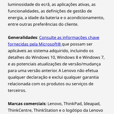
estireno (ABS) com conteúdo pós-consumo (PCC)
luminosidade do ecrã, as aplicações ativas, as
funcionalidades, as definições de gestão de
Embalagem:
energia, a idade da bateria e o acondicionamento,
entre outras preferências do cliente.
97% de polietileno expandido (EPE) reciclado com
conteúdo pós-industrial (PIC) usado na almofada
Generalidades
:
Consulte as informações chave
30% de plástico que acabaria no oceano (OBP) usado
no saco do dispositivo
fornecidas pela Microsoft®
que possam ser
®
aplicáveis ao sistema adquirido, incluindo os
Cartão com certificação
Forest Stewardship Council
detalhes do Windows 10, Windows 8 e Windows 7,
Certificações / Registos
Segurança de nível
e as potenciais atualizações de versão/mudança
para uma versão anterior. A Lenovo não efetua
®
ENERGY STAR
8.0
superior para a sua
qualquer declaração e exclui qualquer garantia
ERP LOT 3
empresa
relacionada com os produtos ou serviços de
®
Forest Stewardship Council
(FSC)
terceiros.
®
GREENGUARD
As funcionalidades de segurança resistentes
MIL-STD-810H
protegem a sua empresa. ThinkShield, o nosso
Marcas comerciais
: Lenovo, ThinkPad, Ideapad,
Opcional: TÜV Ultra Low Noise
conjunto de soluções de hardware e software
ThinkCentre, ThinkStation e o logótipo da Lenovo
RoHS