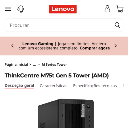
T
saltar para o conteúdo principal
h
i
Currently displaying item 2 of 3
n
Lenovo Gaming |
Joga sem limites. Acelera
com um ecossistema completo.
Comprar agora
k
C
Página inicial
>
...
>
M Series Tower
ThinkCentre M75t Gen 5 Tower (AMD)
e
Descrição geral
Características
Especificações técnicas
Po
n
t
r