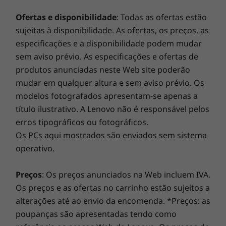
orçamento previsível e grandes poupanças de 28% a
facilmente de forma rápida e fácil com um
fatores, como a capacidade de processamento do anfitrião/dispositivos periféricos, os
8
-
2x USB-A 2.0
80%. Os nossos especialistas em tecnologia, equipados
Ofertas e disponibilidade
: Todas as ofertas estão
simples sorriso.
atributos dos ficheiros, a configuração do sistema e os ambientes operativos; as
com os diagnósticos de vanguarda da Lenovo, detetam
sujeitas à disponibilidade. As ofertas, os preços, as
velocidades reais poderão variar e poderão ser inferiores às esperadas.
danos ocultos para oferecer uma garantia total!
especificações e a disponibilidade podem mudar
sem aviso prévio. As especificações e ofertas de
Fonte de alimentação (PSU)
produtos anunciadas neste Web site poderão
Smart Performance
90 W
mudar em qualquer altura e sem aviso prévio. Os
O Lenovo Smart Performance irá melhorar a sua
modelos fotografados apresentam-se apenas a
Software pré-carregado
experiência informática! Injete mais potência no seu
título ilustrativo. A Lenovo não é responsável pelos
Lenovo Vantage
computador para obter um funcionamento fluido e
erros tipográficos ou fotográficos.
®
Versão de avaliação do McAfee
LiveSafee™
arranques incrivelmente rápidos. Desfrute de uma
Os PCs aqui mostrados são enviados sem sistema
Versão de avaliação do Microsoft Office 365
experiência de Internet mais rápida e fiável com
operativo.
conectividade melhorada. Proteja o seu investimento
As especificações podem variar consoante a região/modelo.
em TI com uma segurança melhorada que afasta o
Preços
: Os preços anunciados na Web incluem IVA.
adware, o malware e outras ameaças. Liberte o
Os preços e as ofertas no carrinho estão sujeitos a
potencial de uma viagem virtual emocionante!
alterações até ao envio da encomenda. *Preços: as
poupanças são apresentadas tendo como