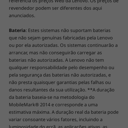
referência os preços Web da Lenovo. Os preços de
revendedor podem ser diferentes dos aqui
anunciados.
Bateria
: Estes sistemas não suportam baterias
que não sejam genuínas fabricadas pela Lenovo
ou por ela autorizadas. Os sistemas continuarão a
arrancar, mas não conseguirão carregar as
baterias não autorizadas. A Lenovo não tem
qualquer responsabilidade pelo desempenho ou
pela segurança das baterias não autorizadas, e
Compre este PC e obtenha uma
não presta quaisquer garantias pelas falhas ou
atualização Gratuita para o Windows 11
danos resultantes da sua utilização. **A duração
1
quando estiver disponível.
da bateria baseia-se na metodologia do
MobileMark® 2014 e corresponde a uma
1
O plano de disponibilização da atualização de
estimativa máxima. A duração real da bateria pode
versão está a ser finalizado e está agendado
variar consoante vários fatores, incluindo a
para começar no final de 2021, que se
luminosidade do ecrã, as aplicações ativas, as
prolongará até 2022. A calendarização