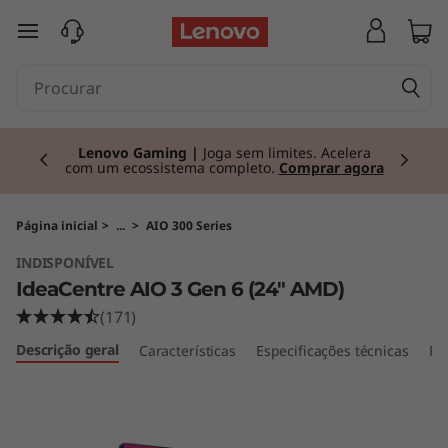
I
saltar para o conteúdo principal
d
e
Currently displaying item 2 of 3
a
Lenovo Gaming |
Joga sem limites. Acelera
com um ecossistema completo.
Comprar agora
C
e
Página inicial
>
...
>
AIO 300 Series
INDISPONÍVEL
n
IdeaCentre AIO 3 Gen 6 (24" AMD)
t
(171)
Descrição geral
Características
Especificações técnicas
Po
r
e