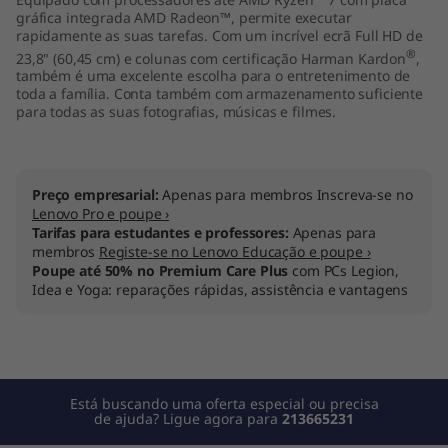
"
gráfica integrada AMD Radeon™, permite executar
rapidamente as suas tarefas. Com um incrível ecrã Full HD de
®
23,8" (60,45 cm) e colunas com certificação Harman Kardon
,
A
também é uma excelente escolha para o entretenimento de
toda a família. Conta também com armazenamento suficiente
M
para todas as suas fotografias, músicas e filmes.
D
)
Preço empresarial:
Apenas para membros Inscreva-se no
Lenovo Pro e poupe ›
Tarifas para estudantes e professores:
Apenas para
membros
Registe-se no Lenovo Educação e poupe ›
Poupe até 50% no Premium Care Plus
com PCs Legion,
Idea e Yoga: reparações rápidas, assistência e vantagens
Está buscando uma oferta especial ou precisa
de ajuda? Ligue agora para
213665231