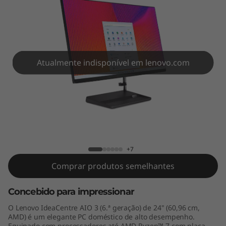
A
I
O
3
Atualmente indisponível em lenovo.com
G
e
IdeaCentre AIO 3 Gen 6 (24" AMD)
n
6
+7
Comprar produtos semelhantes
(
Concebido para impressionar
2
O Lenovo IdeaCentre AIO 3 (6.ª geração) de 24" (60,96 cm,
4
AMD) é um elegante PC doméstico de alto desempenho.
Equipado com processadores até AMD Ryzen™ 7 com placa