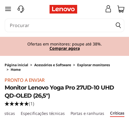
saltar para o conteúdo principal
Ofertas em monitores: poupe até 38%.
Comprar agora
Página inicial
>
Acessórios e Software
>
Explorar monitores
>
Home
PRONTO A ENVIAR
Monitor Lenovo Yoga Pro 27UD-10 UHD
QD-OLED (26,5")
(1)
Críticas
erísticas
Especificações técnicas
Portas e ranhuras