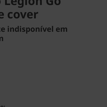
 Legion Go
e cover
e indisponível em
m
e: