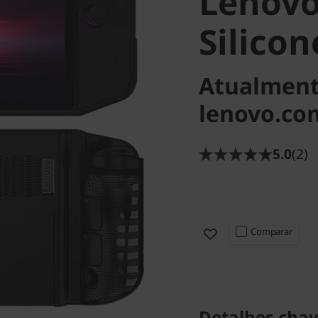
Lenovo
Silicon
Atualment
lenovo.co
5.0
(2)
Comparar
Detalhes chav