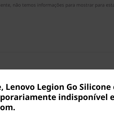
mente, não temos informações para mostrar para est
, Lenovo Legion Go Silicone
porariamente indisponível 
com.