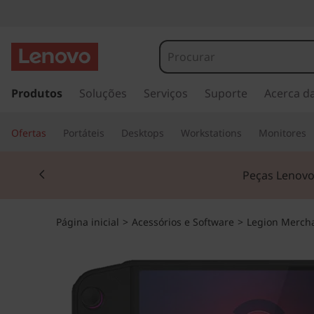
s
a
Produtos
Soluções
Serviços
Suporte
Acerca d
l
t
Ofertas
Portáteis
Desktops
Workstations
Monitores
a
r
Currently displaying item 2 of 3
p
Peças Lenovo:
a
r
a
Página inicial
>
Acessórios e Software
>
Legion Merch
o
c
o
n
t
e