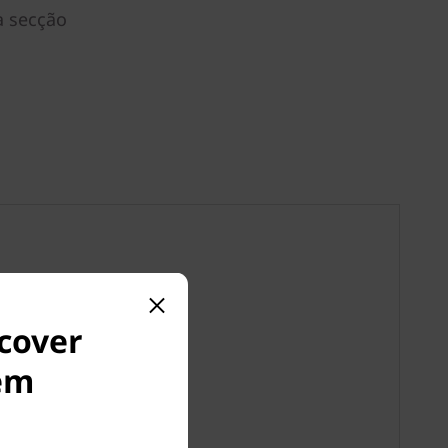
a secção
 cover
em