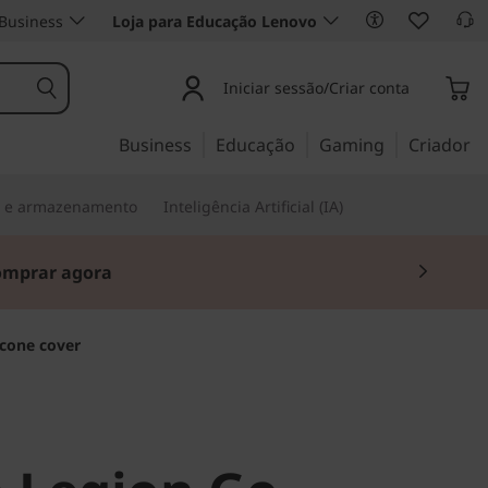
Business
Loja para Educação Lenovo
Iniciar sessão/Criar conta
Business
Educação
Gaming
Criador
s e armazenamento
Inteligência Artificial (IA)
omprar agora
icone cover