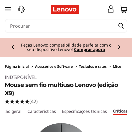
saltar para o conteúdo principal
Currently displaying item 2 of 3
Peças Lenovo: compatibilidade perfeita com o
seu dispositivo Lenovo!
Comprar agora
Página inicial
>
Acessórios e Software
>
Teclados e ratos
>
Mice
INDISPONÍVEL
Mouse sem fio multiuso Lenovo (edição
X9)
(42)
Críticas
rição geral
Características
Especificações técnicas