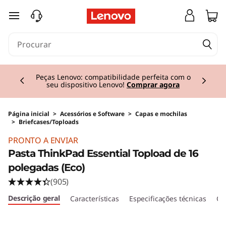
saltar para o conteúdo principal
Currently displaying item 2 of 3
Peças Lenovo: compatibilidade perfeita com o
seu dispositivo Lenovo!
Comprar agora
Página inicial
>
Acessórios e Software
>
Capas e mochilas
>
Briefcases/Toploads
PRONTO A ENVIAR
Pasta ThinkPad Essential Topload de 16
polegadas (Eco)
(905)
Descrição geral
Características
Especificações técnicas
Crí