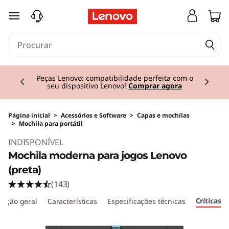
saltar para o conteúdo principal
Currently displaying item 2 of 3
Peças Lenovo: compatibilidade perfeita com o
seu dispositivo Lenovo!
Comprar agora
Página inicial
>
Acessórios e Software
>
Capas e mochilas
>
Mochila para portátil
INDISPONÍVEL
Mochila moderna para jogos Lenovo
(preta)
(143)
Críticas
rição geral
Características
Especificações técnicas