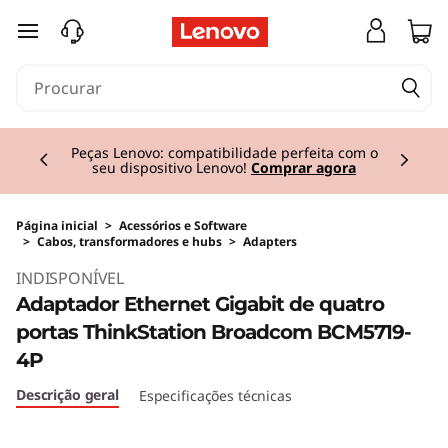
saltar para o conteúdo principal
Currently displaying item 2 of 3
Peças Lenovo: compatibilidade perfeita com o
seu dispositivo Lenovo!
Comprar agora
Página inicial
>
Acessórios e Software
>
Cabos, transformadores e hubs
>
Adapters
INDISPONÍVEL
Adaptador Ethernet Gigabit de quatro
portas ThinkStation Broadcom BCM5719-
4P
Descrição geral
Especificações técnicas