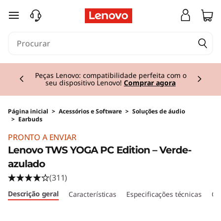
saltar para o conteúdo principal
Currently displaying item 2 of 3
Peças Lenovo: compatibilidade perfeita com o
seu dispositivo Lenovo!
Comprar agora
Página inicial
>
Acessórios e Software
>
Soluções de áudio
>
Earbuds
PRONTO A ENVIAR
Lenovo TWS YOGA PC Edition – Verde-
azulado
(311)
Descrição geral
Características
Especificações técnicas
Crí