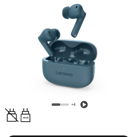
+4
3W-4W