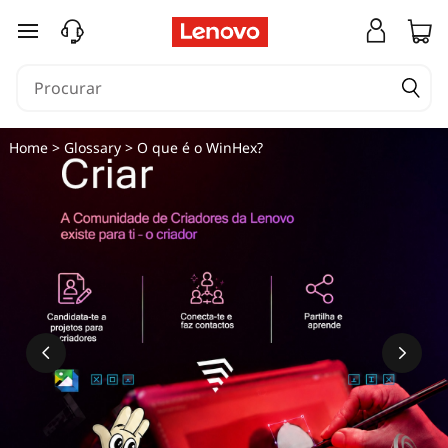
O
saltar para o conteúdo principal
q
u
e
Home
>
Glossary
> O que é o WinHex?
é
W
i
n
H
e