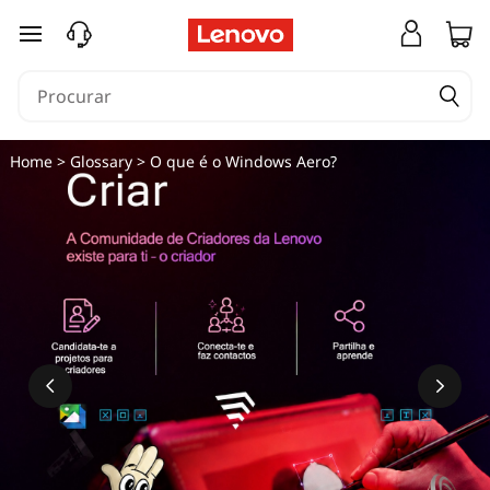
O
saltar para o conteúdo principal
q
u
e
Home
>
Glossary
> O que é o Windows Aero?
é
o
W
i
n
d