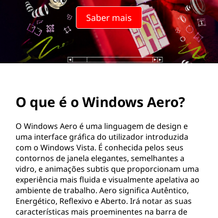
o
Saber mais
w
s
A
e
O que é o Windows Aero?
r
o
O Windows Aero é uma linguagem de design e
uma interface gráfica do utilizador introduzida
?
com o Windows Vista. É conhecida pelos seus
contornos de janela elegantes, semelhantes a
vidro, e animações subtis que proporcionam uma
experiência mais fluida e visualmente apelativa ao
ambiente de trabalho. Aero significa Autêntico,
Energético, Reflexivo e Aberto. Irá notar as suas
características mais proeminentes na barra de