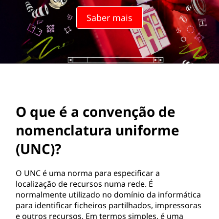
e
Saber mais
n
ç
ã
o
d
O que é a convenção de
e
nomenclatura uniforme
n
(UNC)?
o
O UNC é uma norma para especificar a
localização de recursos numa rede. É
m
normalmente utilizado no domínio da informática
para identificar ficheiros partilhados, impressoras
e
e outros recursos. Em termos simples, é uma