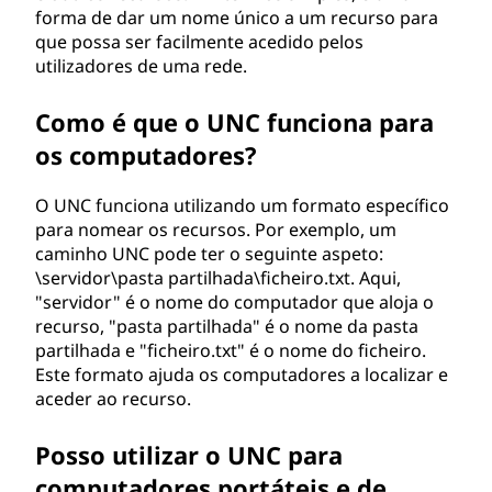
forma de dar um nome único a um recurso para
n
que possa ser facilmente acedido pelos
utilizadores de uma rede.
c
l
Como é que o UNC funciona para
os computadores?
a
O UNC funciona utilizando um formato específico
t
para nomear os recursos. Por exemplo, um
caminho UNC pode ter o seguinte aspeto:
u
\servidor\pasta partilhada\ficheiro.txt. Aqui,
"servidor" é o nome do computador que aloja o
r
recurso, "pasta partilhada" é o nome da pasta
a
partilhada e "ficheiro.txt" é o nome do ficheiro.
Este formato ajuda os computadores a localizar e
u
aceder ao recurso.
n
Posso utilizar o UNC para
computadores portáteis e de