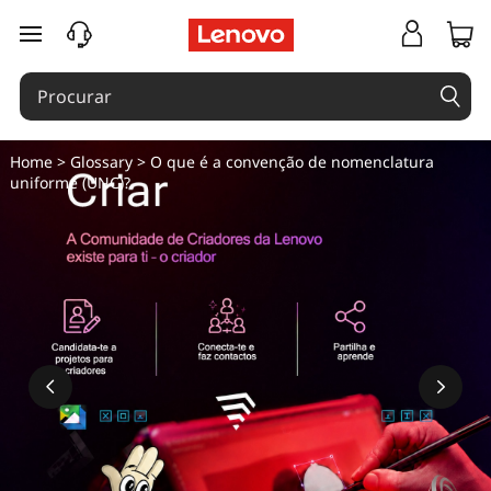
O
saltar para o conteúdo principal
q
u
e
Home
>
Glossary
> O que é a convenção de nomenclatura
uniforme (UNC)?
é
a
c
o
n
v